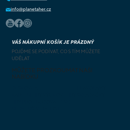
info@planetaher.cz
VÁŠ NÁKUPNÍ KOŠÍK JE PRÁZDNÝ
POJĎME SE PODÍVAT, CO S TÍM MŮŽETE
UDĚLAT
MŮŽETE PROZKOUMAT NAŠI
NABÍDKU
DESKOVÉ A
HLAVOLAMY
KARETNÍ HRY
VÝUKOVÉ HRY
SKLÁDAČKY
HRY PRO
BUDOVATELSKÉ
NEJMENŠÍ
STRATEGIE