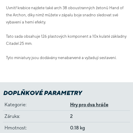
Uvnitř krabice najdete také arch 38 oboustranných žetonů Hand of
the Archon, díky nimž můžete v zápalu boje snadno sledovat své
vybavení a herní efekty.
Tato sada obsahuje 126 plastových komponent a 10x kulaté základny
Citadel 25 mm.
Tyto miniatury jsou dodávány nenabarvené a vyžadují sestavení.
DOPLŇKOVÉ PARAMETRY
Kategorie
:
Hry pro dva hráče
Záruka
:
2
Hmotnost
:
0.18 kg