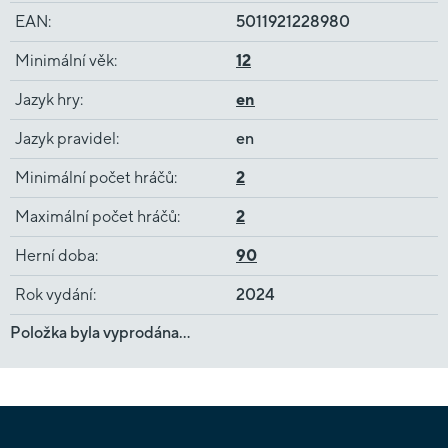
EAN
:
5011921228980
Minimální věk
:
12
Jazyk hry
:
en
Jazyk pravidel
:
en
Minimální počet hráčů
:
2
Maximální počet hráčů
:
2
Herní doba
:
90
Rok vydání
:
2024
Položka byla vyprodána…
Z
á