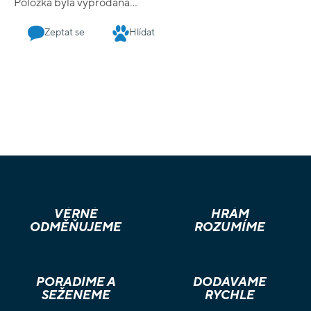
Položka byla vyprodána…
Zeptat se
Hlídat
VĚRNÉ
HRÁM
ODMĚŇUJEME
ROZUMÍME
PORADÍME A
DODÁVÁME
SEŽENEME
RYCHLE