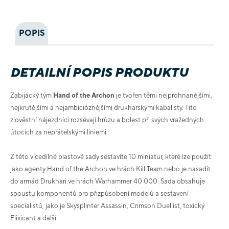
POPIS
DETAILNÍ POPIS PRODUKTU
Zabijácký tým
Hand of the Archon
je tvořen těmi nejprohnanějšími,
nejkrutějšími a nejambicióznějšími drukharskými kabalisty. Tito
zlověstní nájezdníci rozsévají hrůzu a bolest při svých vražedných
útocích za nepřátelskými liniemi.
Z této vícedílné plastové sady sestavíte 10 miniatur, které lze použít
jako agenty Hand of the Archon ve hrách Kill Team nebo je nasadit
do armád Drukhari ve hrách Warhammer 40 000. Sada obsahuje
spoustu komponentů pro přizpůsobení modelů a sestavení
specialistů, jako je Skysplinter Assassin, Crimson Duellist, toxický
Elixicant a další.