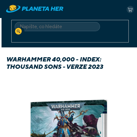
Přejít
na
NÁ
obsah
KO
HLEDAT
Domů
Deskové a karetní
Hry v angličtině
Warhammer 40,000 - Index: Thousand Sons - verze 2023
WARHAMMER 40,000 - INDEX:
THOUSAND SONS - VERZE 2023