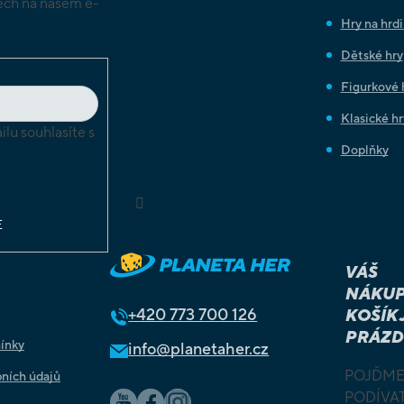
ch na našem e-
Hry na hrd
Dětské hry
Figurkové 
Klasické hr
lu souhlasíte s
Doplňky
chrany
ů
Sledovat na Instagramu
E
VÁŠ
NÁKUP
+420
773 700 126
KOŠÍK 
PRÁZD
ínky
info@planetaher.cz
POJĎME
ních údajů
PODÍVAT