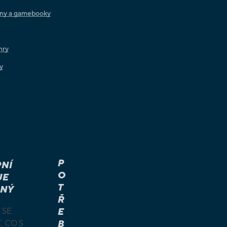
iny a gamebooky
hry
y
P
NÍ
O
JE
T
NÝ
Ř
 SE
E
, CO S
B