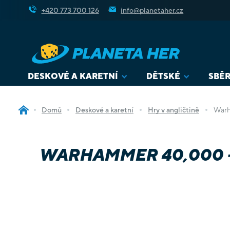
Přejít
+420 773 700 126
info@planetaher.cz
na
obsah
DESKOVÉ A KARETNÍ
DĚTSKÉ
SBĚR
Domů
Deskové a karetní
Hry v angličtině
Warh
WARHAMMER 40,000 - 