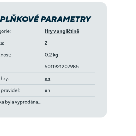
PLŇKOVÉ PARAMETRY
gorie
:
Hry v angličtině
ka
:
2
nost
:
0.2 kg
5011921207985
 hry
:
en
 pravidel
:
en
ka byla vyprodána…