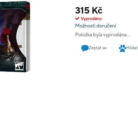
Shield-Captain Shield-Cap
315 Kč
Captain on Dawneagle Jetb
Contemptor Dreadnought 
Vyprodáno
Vigilators Witchseekers -
Možnosti doručení
the faction's army rule 
Položka byla vyprodána…
Zeptat se
Hlídat