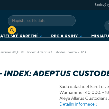
Bodový s
ATELSKÉ KARETNÍ
RPG A KNIHY
MINIAT
ammer 40,000 - Index: Adeptus Custodes - verze 2023
INDEX: ADEPTUS CUSTODES
Sada datasheet karet o vel
Warhammer 40,000: - 18
Aleya Allarus Custodian
Custodian Guard Custodi
Detailní informace