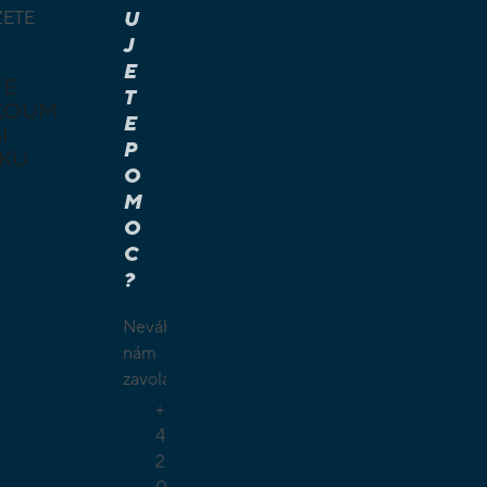
ŽETE
U
J
E
TE
T
KOUM
E
I
P
KU
O
M
É A
O
Í HRY
C
É HRY
?
LAMY
ČKY
Neváhejte
O
nám
ŠÍ
zavolat.
TELSKÉ
+
GIE
4
2