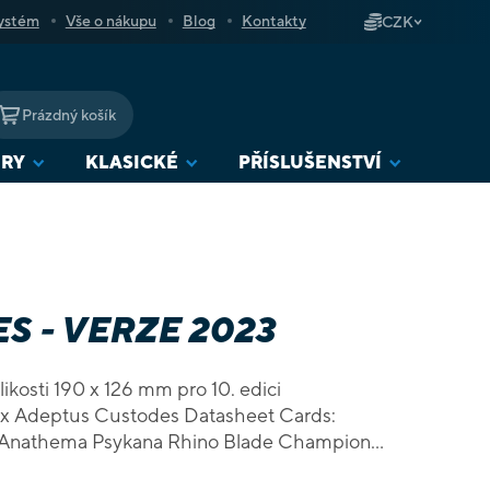
ystém
Vše o nákupu
Blog
Kontakty
CZK
Prázdný košík
NÁKUPNÍ
KOŠÍK
URY
KLASICKÉ
PŘÍSLUŠENSTVÍ
 - VERZE 2023
ikosti 190 x 126 mm pro 10. edici
x Adeptus Custodes Datasheet Cards:
s Anathema Psykana Rhino Blade Champion
an Wardens Knight-Centura Prosecutors