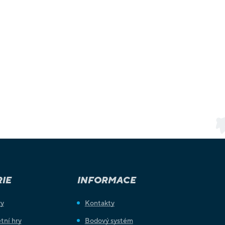
IE
INFORMACE
ry
Kontakty
tní hry
Bodový systém