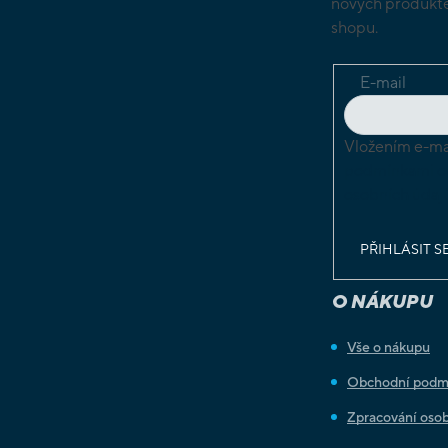
nových produkte
shopu.
E-mail
Vložením e-mai
podmínkami o
osobních údaj
PŘIHLÁSIT S
O NÁKUPU
Vše o nákupu
Obchodní podm
Zpracování osob