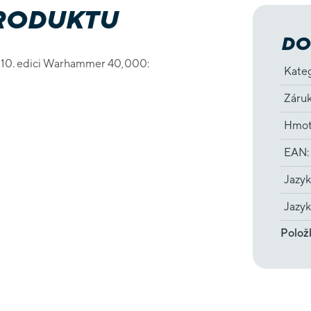
PRODUKTU
DO
ro 10. edici Warhammer 40,000:
Kate
Záru
Hmot
EAN
:
Jazyk
Jazyk
Polož