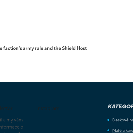
 faction's army rule and the Shield Host
KATEGOR
letter
Instagram
il a my vám
Deskové h
informace o
Malé a kare