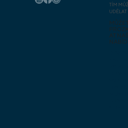
TÍM MŮ
UDĚLAT
MŮŽE
PROZ
AT NAŠ
NABÍD
DESKOV
KARETN
VÝUKOV
HLAVO
SKLÁDA
HRY PR
NEJMEN
BUDOVA
STRATE