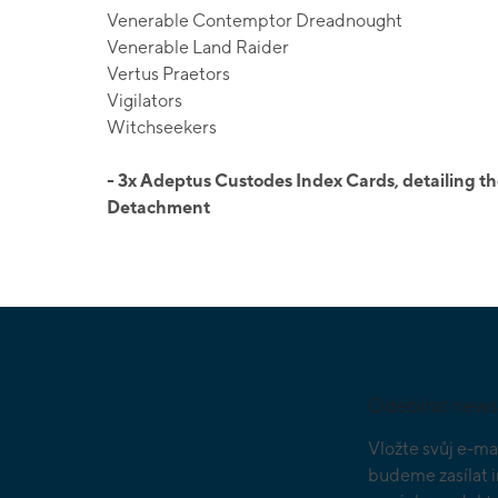
Venerable Contemptor Dreadnought
Venerable Land Raider
Vertus Praetors
Vigilators
Witchseekers
- 3x Adeptus Custodes Index Cards, detailing the
Detachment
Z
á
p
a
Odebírat news
t
í
Vložte svůj e-ma
budeme zasílat 