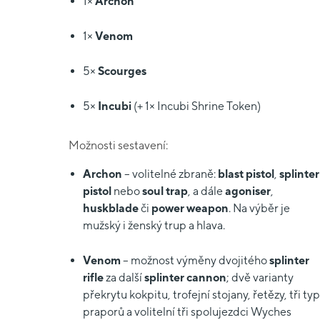
1×
Archon
1×
Venom
5×
Scourges
5×
Incubi
(+ 1× Incubi Shrine Token)
Možnosti sestavení:
Archon
– volitelné zbraně:
blast pistol
,
splinter
pistol
nebo
soul trap
, a dále
agoniser
,
huskblade
či
power weapon
. Na výběr je
mužský i ženský trup a hlava.
Venom
– možnost výměny dvojitého
splinter
rifle
za další
splinter cannon
; dvě varianty
překrytu kokpitu, trofejní stojany, řetězy, tři ty
praporů a volitelní tři spolujezdci Wyches