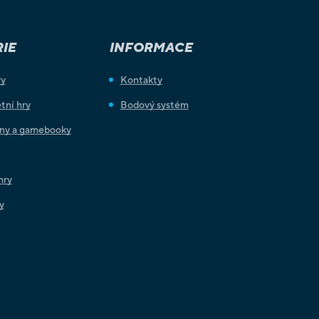
IE
INFORMACE
ry
Kontakty
tní hry
Bodový systém
iny a gamebooky
hry
y