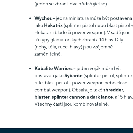
(jeden se zbraní, dva přidržující se).
Wyches
– jedna miniatura může být postavena
jako
Hekatrix
(splinter pistol nebo blast pistol 
Hekatarii blade či power weapon). V sadě jsou
tři typy gladiátorských zbraní a 14 hlav. Díly
(nohy, těla, ruce, hlavy) jsou vzájemně
zaměnitelné.
Kabalite Warriors
– jeden voják může být
postaven jako
Sybarite
(splinter pistol, splinter
rifle, blast pistol + power weapon nebo close
combat weapon). Obsahuje také
shredder
,
blaster
,
splinter cannon
a
dark lance
, a 15 hlav.
Všechny části jsou kombinovatelné.
Z