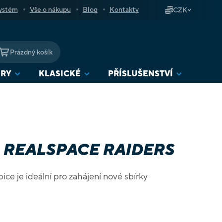
ystém
Vše o nákupu
Blog
Kontakty
CZK
Prázdný košík
NÁKUPNÍ
KOŠÍK
URY
KLASICKÉ
PŘÍSLUŠENSTVÍ
 REALSPACE RAIDERS
ce je ideální pro zahájení nové sbírky