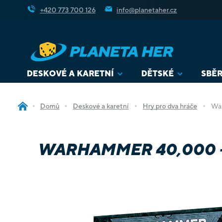
Přejít
+420 773 700 126
info@planetaher.cz
na
obsah
DESKOVÉ A KARETNÍ
DĚTSKÉ
SBĚR
Domů
Deskové a karetní
Hry pro dva hráče
War
WARHAMMER 40,000 -