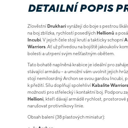
DETAILNÍ POPIS 
Zlověstní
Drukhari
vyrážejí do boje s pestrou škál
na boj zblízka, rychlostí posedlých
Hellionů
a pos
Incubi
. V jejich čele stojí krutí a takticky schopní
A
Warriors
. Ať už přivedou na bojiště jakoukoliv ko
bolesti a utrpení svým nešťastným obětem.
Tato bohatě naplněná krabice je ideální pro zaháje
stávající armádu – a umožní vám uvolnit jejich hr
stojí nemilosrdný Archon se svou gardou Incubi, př
k přežití. Sílu doplňují spolehliví
Kabalite Warrior
možnosti pro střelecký i kontaktní boj. Podporu za
Hellioni
, kteří dávají armádě rychlost, prostorové 
narušovat protivníkovy linie.
Obsah balení (38 plastových miniatur):