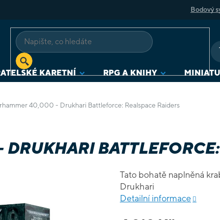
Bodový s
ATELSKÉ KARETNÍ
RPG A KNIHY
MINIAT
hammer 40,000 - Drukhari Battleforce: Realspace Raiders
 DRUKHARI BATTLEFORCE:
Tato bohatě naplněná krabi
Drukhari
Detailní informace