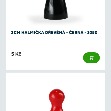
u
u
k
k
t
t
ů
ů
2CM HALMIČKA DŘEVĚNÁ - ČERNÁ - 3050
5 Kč