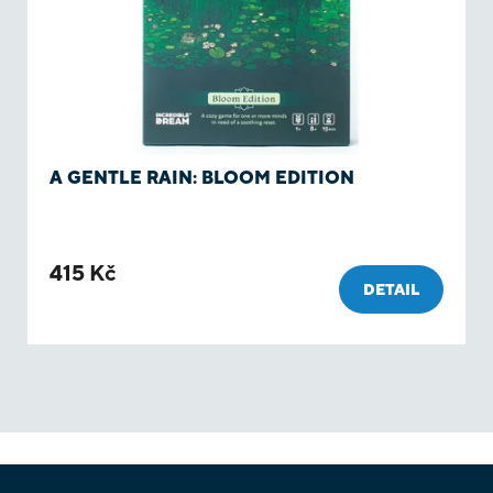
A GENTLE RAIN: BLOOM EDITION
415 Kč
DETAIL
O
v
Z
l