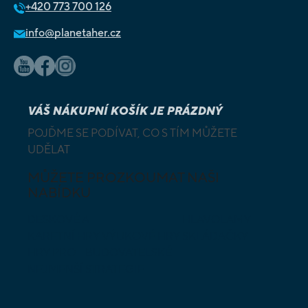
+420
773 700 126
info@planetaher.cz
VÁŠ NÁKUPNÍ KOŠÍK JE PRÁZDNÝ
POJĎME SE PODÍVAT, CO S TÍM MŮŽETE
UDĚLAT
MŮŽETE PROZKOUMAT NAŠI
NABÍDKU
DESKOVÉ A
HLAVOLAMY
KARETNÍ HRY
VÝUKOVÉ HRY
SKLÁDAČKY
HRY PRO
BUDOVATELSKÉ
NEJMENŠÍ
STRATEGIE