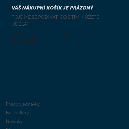
VÁŠ NÁKUPNÍ KOŠÍK JE PRÁZDNÝ
POJĎME SE PODÍVAT, CO S TÍM MŮŽETE
UDĚLAT
MŮŽETE PROZKOUMAT NAŠI
NABÍDKU
DESKOVÉ A
HLAVOLAMY
KARETNÍ HRY
VÝUKOVÉ HRY
SKLÁDAČKY
HRY PRO
BUDOVATELSKÉ
NEJMENŠÍ
STRATEGIE
Předobjednávky
Bestsellery
Novinky