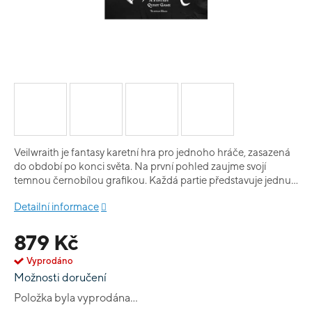
Veilwraith je fantasy karetní hra pro jednoho hráče, zasazená
do období po konci světa. Na první pohled zaujme svojí
temnou černobílou grafikou. Každá partie představuje jednu
kapitolu, které dohromady tvoří delší kampaň. V každé
Detailní informace
kapitole musí hráč najít 5 klíčů a porazit nepřátele. Jakmile
splníte všechny úkoly kapitoly, podaří se vám uniknout do
879 Kč
portálu času a vyhrát hru. Obsah krabice: 20 žetonů síly, 20
krystalů, 10 oddělovačů, 122 karet a jiné.
Vyprodáno
Možnosti doručení
Položka byla vyprodána…