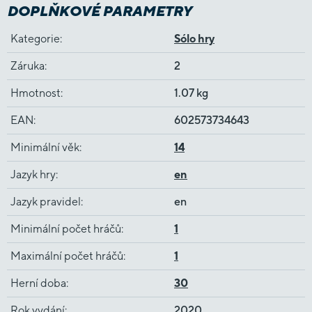
DOPLŇKOVÉ PARAMETRY
Kategorie
:
Sólo hry
Záruka
:
2
Hmotnost
:
1.07 kg
EAN
:
602573734643
Minimální věk
:
14
Jazyk hry
:
en
Jazyk pravidel
:
en
Minimální počet hráčů
:
1
Maximální počet hráčů
:
1
Herní doba
:
30
Rok vydání
:
2020