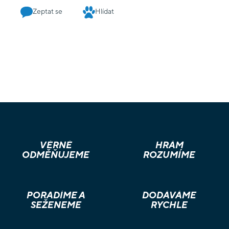
Zeptat se
Hlídat
VĚRNÉ
HRÁM
ODMĚŇUJEME
ROZUMÍME
PORADÍME A
DODÁVÁME
SEŽENEME
RYCHLE