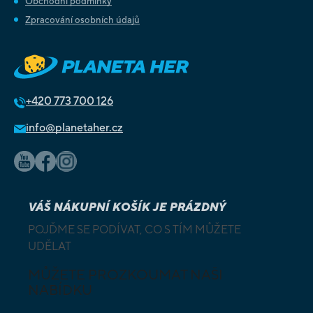
Obchodní podmínky
Zpracování osobních údajů
+420
773 700 126
info@planetaher.cz
VÁŠ NÁKUPNÍ KOŠÍK JE PRÁZDNÝ
POJĎME SE PODÍVAT, CO S TÍM MŮŽETE
UDĚLAT
MŮŽETE PROZKOUMAT NAŠI
NABÍDKU