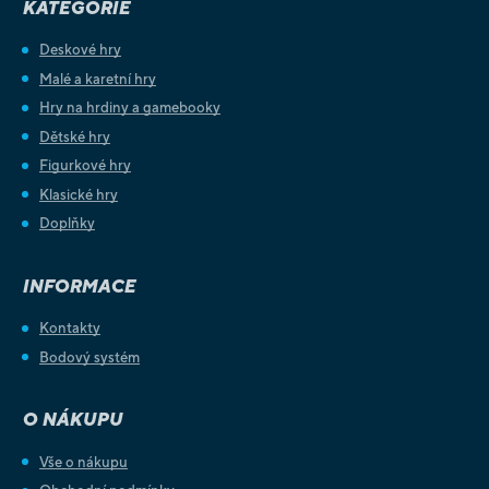
KATEGORIE
Deskové hry
Malé a karetní hry
Hry na hrdiny a gamebooky
Dětské hry
Figurkové hry
Klasické hry
Doplňky
INFORMACE
Kontakty
Bodový systém
O NÁKUPU
Vše o nákupu