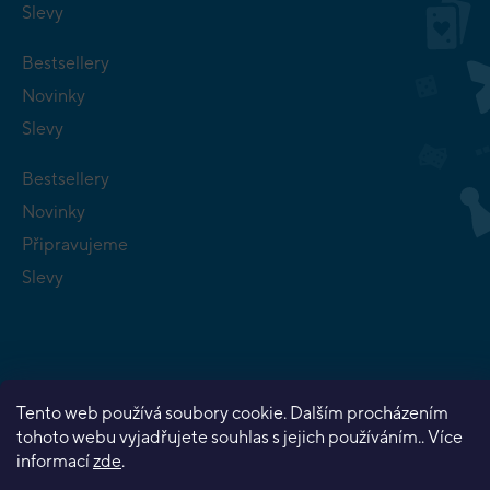
Slevy
Bestsellery
Novinky
Slevy
Bestsellery
Novinky
Připravujeme
Slevy
Tento web používá soubory cookie. Dalším procházením
Copyright 2026
Planeta her
. Všechna práva vyhrazena.
tohoto webu vyjadřujete souhlas s jejich používáním.. Více
Vytvořil Shoptet Premium
informací
zde
.