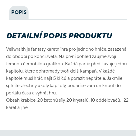
POPIS
DETAILNÍ POPIS PRODUKTU
Veilwraith je fantasy karetní hra pro jednoho hráče, zasazená
do období po konci světa. Na první pohled zaujme svojí
temnou černobílou grafikou. Každá partie představuje jednu
kapitolu, které dohromady tvoří delší kampaň. V každé
kapitole musí hráč najít 5 klíčů a porazit nepřátele. Jakmile
splníte všechny úkoly kapitoly, podaří se vám uniknout do
portálu času a vyhrát hru.
Obsah krabice: 20 žetonů síly, 20 krystalů, 10 oddělovačů, 122
karet a jiné.