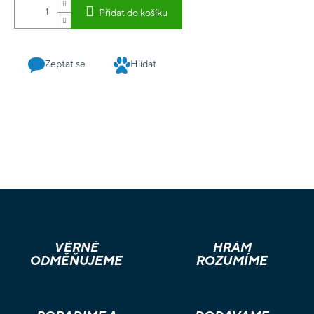
napsala herečka a podcasterka Ellinor DiLorenzo a vychází z
Přidat do košíku
jejího původního stejnojmenného podcastu, který je však pro
toto oficiální vydání rozšířen a upraven. Knihu v pevné vazbě
nádherně ilustrovali Johan Egerkrans a Anton Vitus. Vaesen -
Zeptat se
Hlídat
Nordic Horror Roleplaying je řada RPG od nakladatelství Free
League Publishing. Hra Vaesen, kterou napsal oceňovaný
autor Nils Hintze (Tales From the Loop RPG) a která vychází z
díla švédského ilustrátora a spisovatele Johana Egerkranse,
představuje temné gotické prostředí prodchnuté severským
folklórem a starými skandinávskými mýty. Herní mechanismy
využívají upravenou verzi oceňovaného enginu Year Zero.
VĚRNÉ
HRÁM
ODMĚŇUJEME
ROZUMÍME