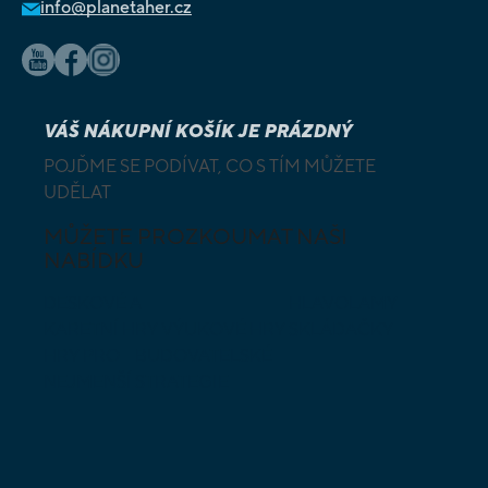
info@planetaher.cz
VÁŠ NÁKUPNÍ KOŠÍK JE PRÁZDNÝ
POJĎME SE PODÍVAT, CO S TÍM MŮŽETE
UDĚLAT
MŮŽETE PROZKOUMAT NAŠI
NABÍDKU
DESKOVÉ A
HLAVOLAMY
KARETNÍ HRY
VÝUKOVÉ HRY
SKLÁDAČKY
HRY PRO
BUDOVATELSKÉ
NEJMENŠÍ
STRATEGIE