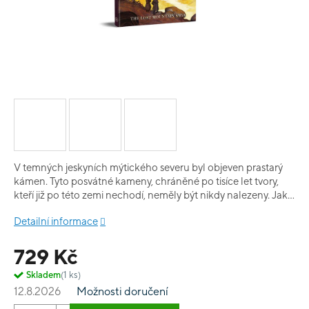
V temných jeskyních mýtického severu byl objeven prastarý
kámen. Tyto posvátné kameny, chráněné po tisíce let tvory,
kteří již po této zemi nechodí, neměly být nikdy nalezeny. Jak
už to však v lidské zvědavosti a chamtivosti bývá, brzy se začne
Detailní informace
těžit bez ohledu na možná rizika a následky. The Lost
Mountain Saga je epická kampaň pěti Záhad pro Vaesen -
729 Kč
Nordic Horror Roleplaying. Hráči mohou očekávat, že se při
svém putování po Severu a pozvolném odhalování pravdy
Skladem
(1 ks)
setkají s dávnými záhadami, starými severskými lidovými
12.8.2026
Možnosti doručení
příběhy, společenskými intrikami a nevýslovnými hrůzami,
které na ně číhají v každém stínu. The Lost Mountain Saga