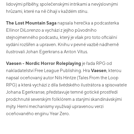
lidovými příběhy, společenskými intrikami a nevýslovnými
hrůzami, které na ně číhají v každém stínu.
The Lost Mountain Saga
napsala herečka a podcasterka
Ellinor DiLorenzo a vychází z jejího původního
stejnojmenného podcastu, který je však pro toto oficiální
vydání rozšířen a upraven.
Knihu v pevné vazbě nádherně
ilustrovali Johan Egerkrans a Anton Vitus.
Vaesen - Nordic Horror Roleplaying
je řada RPG od
nakladatelství Free League Publishing.
Hra
Vaesen
,
kterou
napsal
oceňovaný
autor
Nils
Hintze
(
Tales
From
the
Loop
RPG
)
a
která
vychází
z
díla
švédského
ilustrátora
a
spisovatele
Johana
Egerkranse
,
představuje
temné
gotické
prostředí
prodchnuté
severským
folklórem
a
starými
skandinávskými
mýty
.
Herní mechanismy využívají upravenou verzi
oceňovaného enginu Year Zero.