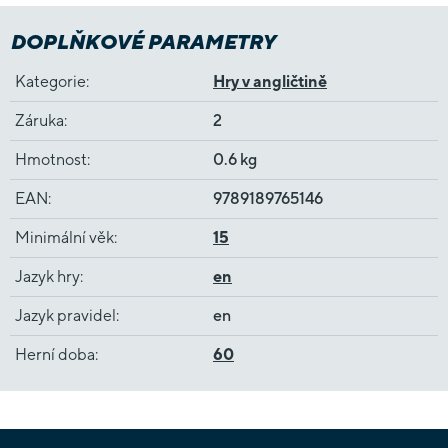
DOPLŇKOVÉ PARAMETRY
Kategorie
:
Hry v angličtině
Záruka
:
2
Hmotnost
:
0.6 kg
EAN
:
9789189765146
Minimální věk
:
15
Jazyk hry
:
en
Jazyk pravidel
:
en
Herní doba
:
60
Z