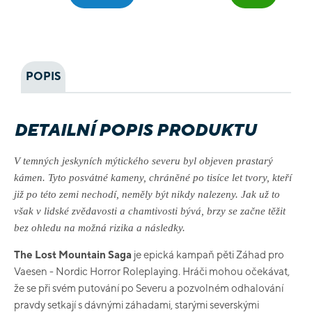
POPIS
DETAILNÍ POPIS PRODUKTU
V temných jeskyních mýtického severu byl objeven prastarý
kámen.
Tyto posvátné kameny, chráněné po tisíce let tvory, kteří
již po této zemi nechodí, neměly být nikdy nalezeny.
Jak už to
však v lidské zvědavosti a chamtivosti bývá, brzy se začne těžit
bez ohledu na možná rizika a následky.
The Lost Mountain Saga
je epická kampaň pěti Záhad pro
Vaesen - Nordic Horror Roleplaying.
Hráči mohou očekávat,
že se při svém putování po Severu a pozvolném odhalování
pravdy setkají s dávnými záhadami, starými severskými