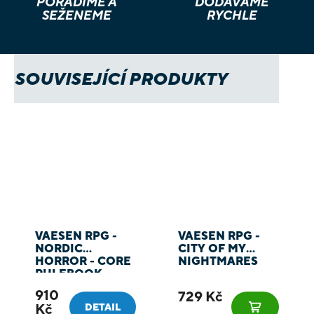
PORADÍME A
DODÁVÁME
SEŽENEME
RYCHLE
SOUVISEJÍCÍ PRODUKTY
VAESEN RPG -
VAESEN RPG -
NORDIC
CITY OF MY
HORROR - CORE
NIGHTMARES
RULEBOOK
910
729 Kč
Kč
DETAIL