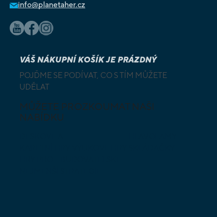
info@planetaher.cz
VÁŠ NÁKUPNÍ KOŠÍK JE PRÁZDNÝ
POJĎME SE PODÍVAT, CO S TÍM MŮŽETE
UDĚLAT
MŮŽETE PROZKOUMAT NAŠI
NABÍDKU
DESKOVÉ A
HLAVOLAMY
KARETNÍ HRY
VÝUKOVÉ HRY
SKLÁDAČKY
HRY PRO
BUDOVATELSKÉ
NEJMENŠÍ
STRATEGIE