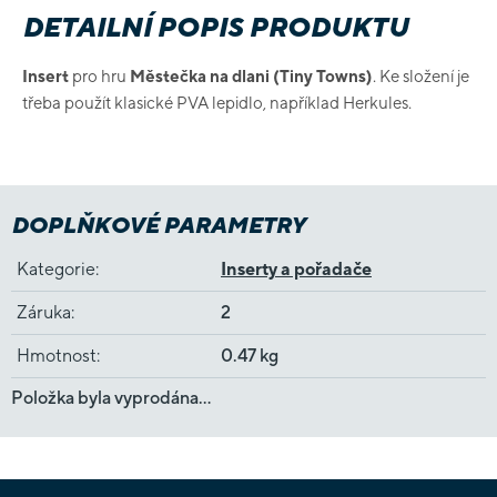
DETAILNÍ POPIS PRODUKTU
Insert
pro hru
Městečka na dlani (Tiny Towns)
. Ke složení je
třeba použít klasické PVA lepidlo, například Herkules.
DOPLŇKOVÉ PARAMETRY
Kategorie
:
Inserty a pořadače
Záruka
:
2
Hmotnost
:
0.47 kg
Položka byla vyprodána…
Z