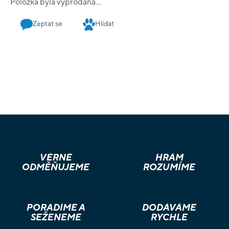
Položka byla vyprodána…
Zeptat se
Hlídat
VĚRNÉ
HRÁM
ODMĚŇUJEME
ROZUMÍME
PORADÍME A
DODÁVÁME
SEŽENEME
RYCHLE