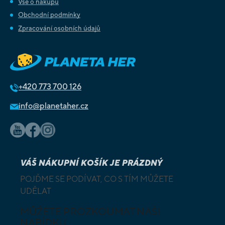
Vše o nákupu
Obchodní podmínky
Zpracování osobních údajů
+420
773 700 126
info@planetaher.cz
VÁŠ NÁKUPNÍ KOŠÍK JE PRÁZDNÝ
POJĎME SE PODÍVAT, CO S TÍM MŮŽETE
UDĚLAT
MŮŽETE PROZKOUMAT NAŠI
NABÍDKU