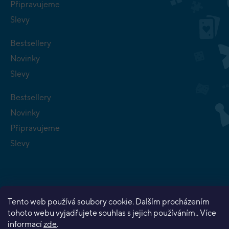
Připravujeme
Slevy
Bestsellery
Novinky
Slevy
Bestsellery
Novinky
Připravujeme
Slevy
Tento web používá soubory cookie. Dalším procházením
Copyright 2026
Planeta her
. Všechna práva vyhrazena.
tohoto webu vyjadřujete souhlas s jejich používáním.. Více
Vytvořil Shoptet Premium
informací
zde
.