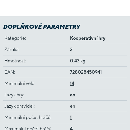
DOPLŇKOVÉ PARAMETRY
Kategorie
:
Kooperativní hry
Záruka
:
2
Hmotnost
:
0.43 kg
EAN
:
728028450941
Minimální věk
:
14
Jazyk hry
:
en
Jazyk pravidel
:
en
Minimální počet hráčů
:
1
Maximální počet hráčů
:
4