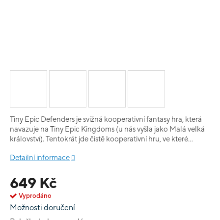
Tiny Epic Defenders je svižná kooperativní fantasy hra, která
navazuje na Tiny Epic Kingdoms (u nás vyšla jako Malá velká
království). Tentokrát jde čistě kooperativní hru, ve které
budete jako hrdinové bránit království proti nájezdům
Detailní informace
nepřetálských hord. Každý hráč má hrdinu s unikátní
vlastností a vydáváte se do různých částí země (pouště, lesy...),
649 Kč
bojovat s nepřítelem, aby nedobyl hlavní město. Hra opět
přichází v malém boxu, ale nabízí spoustu zábavy. Druhá edice
Vyprodáno
využívá itemeeples, kteří už byly použiti ve hře Malá velká
Možnosti doručení
dobrodružství. Je v nové, mnohem hezčí grafice a
přepracovaná pravidla a herní systém.