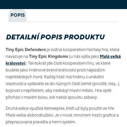
POPIS
DETAILNÍ POPIS PRODUKTU
Tiny Epic Defenders
je svižná kooperativní fantasy hra, která
navazuje na
Tiny Epic Kingdoms
(u nás vyšla jako
Malá velká
království
). Tentokrát jde čistě kooperativní hru, ve které
budete jako hrdinové bránit království proti nájezdům
nepřetálských hord. Každý hráč má hrdinu s unikátní
vlastností a vydáváte se do různých částí země (pouště, lesy...),
bojovat s nepřítelem, aby nedobyl hlavní město. Hra opět
přichází v malém boxu, ale nabízí spoustu zábavy.
Druhá edice využívá itemeeples, kteří už byly použiti ve hře
Malá velká dobrodružství. Je v nové, mnohem hezčí grafice a
přepracovaná pravidla a herní systém.