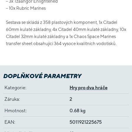
– 3x Tzaangor Enlightened
– 10x Rubric Marines
Sestava se skládá z 358 plastových komponent, 1x Citadel
60mm kulaté základny, 4x Citadel 40mm kulaté základny, 10x
Citadel 32mm kulaté základny a 1x Chaos Space Marines
transfer sheet obsahující 364 vysoce kvalitních vodotisků.
DOPLŇKOVÉ PARAMETRY
Kategorie
:
Hry pro dva hráče
Záruka
:
2
Hmotnost
:
0.68 kg
EAN
:
5011921225675