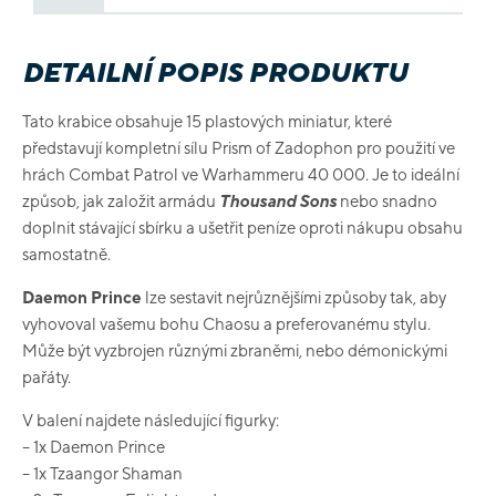
DETAILNÍ POPIS PRODUKTU
Tato krabice obsahuje 15 plastových miniatur, které
představují kompletní sílu Prism of Zadophon pro použití ve
hrách Combat Patrol ve Warhammeru 40 000. Je to ideální
způsob, jak založit armádu
Thousand Sons
nebo snadno
doplnit stávající sbírku a ušetřit peníze oproti nákupu obsahu
samostatně.
Daemon Prince
lze sestavit nejrůznějšími způsoby tak, aby
vyhovoval vašemu bohu Chaosu a preferovanému stylu.
Může být vyzbrojen různými zbraněmi, nebo démonickými
pařáty.
V balení najdete následující figurky:
– 1x Daemon Prince
– 1x Tzaangor Shaman