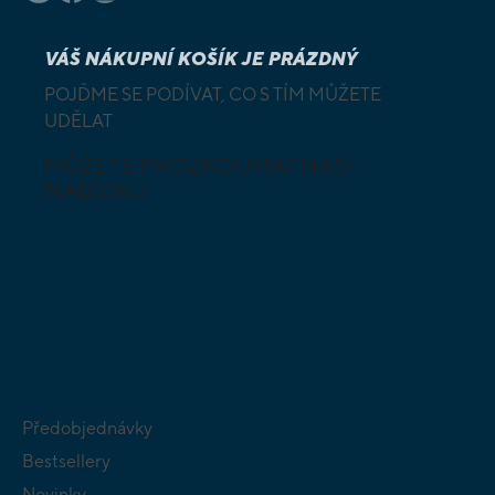
VÁŠ NÁKUPNÍ KOŠÍK JE PRÁZDNÝ
POJĎME SE PODÍVAT, CO S TÍM MŮŽETE
UDĚLAT
MŮŽETE PROZKOUMAT NAŠI
NABÍDKU
DESKOVÉ A
HLAVOLAMY
KARETNÍ HRY
VÝUKOVÉ HRY
SKLÁDAČKY
HRY PRO
BUDOVATELSKÉ
NEJMENŠÍ
STRATEGIE
Předobjednávky
Bestsellery
Novinky