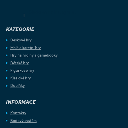
Sledovat na Instagramu
KATEGORIE
Deskové hry
Malé a karetní hry
Hry na hrdiny a gamebooky
Dětské hry
Figurkové hry
Klasické hry
Doplňky
INFORMACE
Kontakty
Bodový systém