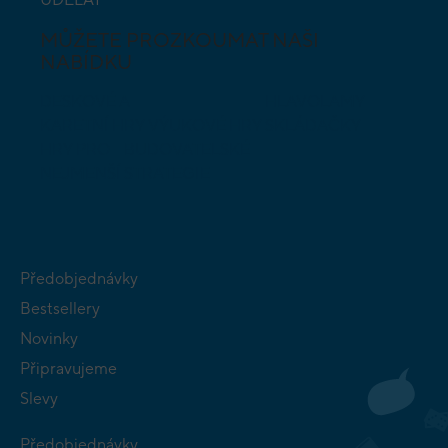
MŮŽETE PROZKOUMAT NAŠI
NABÍDKU
DESKOVÉ A
HLAVOLAMY
KARETNÍ HRY
VÝUKOVÉ HRY
SKLÁDAČKY
HRY PRO
BUDOVATELSKÉ
NEJMENŠÍ
STRATEGIE
Předobjednávky
Bestsellery
Novinky
Připravujeme
Slevy
Předobjednávky