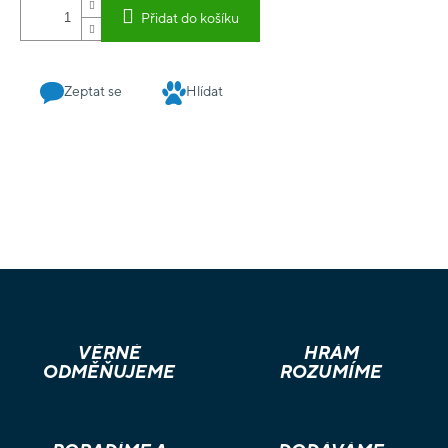
vyprávění Ponořte se do osidel pronásledování a sami si
Přidat do košíku
ověřte, jak vaše rozhodnutí ovlivní celý příběh. OBSAH
BALENÍ: 1 herní podložka 6 figurek 1 dvouvrstvý plán hráče 1
kartónová figurka postavy 1 plán automy 45 karet 23 karet
Zeptat se
Hlídat
příběhu 7 dřevěných ukazatelů anglická pravidla
VĚRNÉ
HRÁM
ODMĚŇUJEME
ROZUMÍME