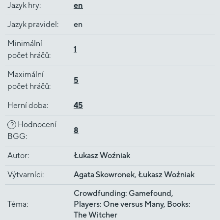
Jazyk hry
:
en
Jazyk pravidel
:
en
Minimální
1
počet hráčů
:
Maximální
5
počet hráčů
:
Herní doba
:
45
Hodnocení
?
8
BGG
:
Autor
:
Łukasz Woźniak
Výtvarníci
:
Agata Skowronek, Łukasz Woźniak
Crowdfunding: Gamefound,
Téma
:
Players: One versus Many, Books:
The Witcher