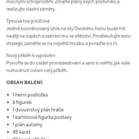
mocnými schopnostmi. Zmařte plány svých protivníků a
realizujte vlastní záměry.
Týmová hra je klíčová
Jedině koordinovaný útok na síly Divokého honu bude mít
naději na úspěch a zabrání mu ve vítězství. Prodiskutujte svou
strategii, zaměřte se na největší hrozbu a poraďte si s ní.
Nový příběh k vyprávění
Ponořte se do osidel pronásledování a sami si ověřte, jak vaše
rozhodnutí ovlivní celý příběh.
OBSAH BALENÍ:
1 herní podložka
6 figurek
1 dvouvrstvý plán hráče
1 kartónová figurka postavy
1 plán automy
45 karet