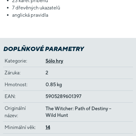
23 karet příběhu
7 dřevěných ukazatelů
anglická pravidla
DOPLŇKOVÉ PARAMETRY
Kategorie
:
Sólo hry
Záruka
:
2
Hmotnost
:
0.85 kg
EAN
:
5905289601397
Originální
The Witcher: Path of Destiny –
Wild Hunt
název
:
Minimální věk
:
14