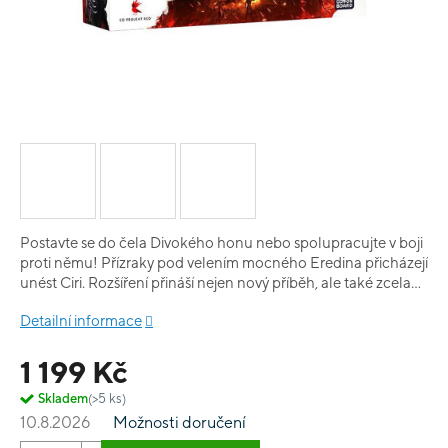
Postavte se do čela Divokého honu nebo spolupracujte v boji
proti němu! Přízraky pod velením mocného Eredina přicházejí
unést Ciri. Rozšíření přináší nejen nový příběh, ale také zcela
novou herní mechaniku, která staví jednoho hráče proti
Detailní informace
ostatním. Kdo v tomto střetu zvítězí? Ovládněte cestu osudu
Veďte Divoký hon a rozkazujte svým generálům vládnoucím
1 199 Kč
mocnými schopnostmi. Zmařte plány svých protivníků a
realizujte vlastní záměry. Týmová hra je klíčová Jedině
Skladem
(>5 ks)
koordinovaný útok na síly Divokého honu bude mít naději na
10.8.2026
Možnosti doručení
úspěch a zabrání mu ve vítězství. Prodiskutujte svou strategii,
zaměřte se na největší hrozbu a poraďte si s ní. Nový příběh k