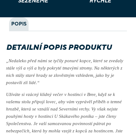
SEŽENEME
RYCHLE
POPIS
DETAILNÍ POPIS PRODUKTU
„Nedaleko před námi se tyčily ponuré kopce, které se zvedaly
stále výš a výš a byly pokryté tmavými stromy. Na některých z
nich stály staré hrady se zlověstným vzhledem, jako by je
postavili zlí lidé.“
Užíváte si vzácný klidný večer v hostinci v Bree, když se k
vašemu stolu připojí lovec, aby vám vyprávěl příběh o temné
hrozbě, která se vznáší nad Severními vrchy. Vy však nejste
pouhými hosty v hostinci U Skákavého poníka – jste členy
Společenstva. Je vaší samozvanou povinností pátrat po
nebezpečích, která by mohla vzejít z kopců za hostincem. Jste