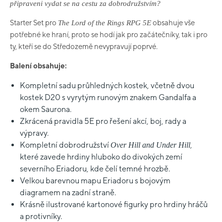
připraveni vydat se na cestu za dobrodružstvím?
Starter Set pro
obsahuje vše
The Lord of the Rings RPG 5E
potřebné ke hraní, proto se hodí jak pro začátečníky, tak i pro
ty, kteří se do Středozemě nevypravují poprvé.
Balení obsahuje:
Kompletní sadu průhledných kostek, včetně dvou
kostek D20 s vyrytým runovým znakem Gandalfa a
okem Saurona.
Zkrácená pravidla 5E pro řešení akcí, boj, rady a
výpravy.
Kompletní dobrodružství
,
Over Hill and Under Hill
které zavede hrdiny hluboko do divokých zemí
severního Eriadoru, kde čelí temné hrozbě.
Velkou barevnou mapu Eriadoru s bojovým
diagramem na zadní straně.
Krásně ilustrované kartonové figurky pro hrdiny hráčů
a protivníky.