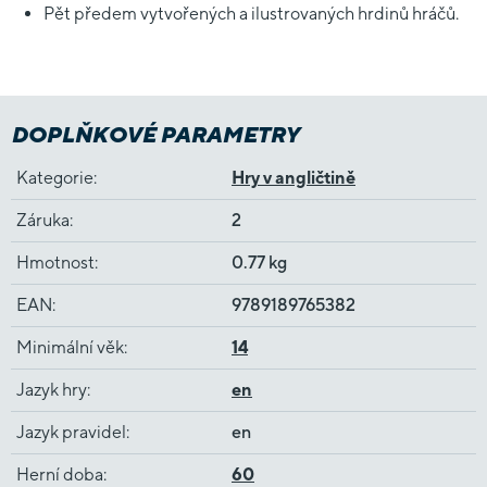
Pět předem vytvořených a ilustrovaných hrdinů hráčů.
DOPLŇKOVÉ PARAMETRY
Kategorie
:
Hry v angličtině
Záruka
:
2
Hmotnost
:
0.77 kg
EAN
:
9789189765382
Minimální věk
:
14
Jazyk hry
:
en
Jazyk pravidel
:
en
Herní doba
:
60