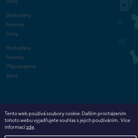
Slevy
Bestsellery
Novinky
Slevy
Bestsellery
Novinky
Připravujeme
Slevy
Tento web používá soubory cookie. Dalším procházením
Copyright 2026
Planeta her
. Všechna práva vyhrazena.
tohoto webu vyjadřujete souhlas s jejich používáním.. Více
Vytvořil Shoptet Premium
informací
zde
.