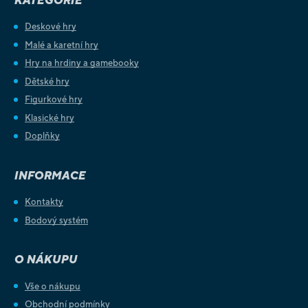
KATEGORIE
Deskové hry
Malé a karetní hry
Hry na hrdiny a gamebooky
Dětské hry
Figurkové hry
Klasické hry
Doplňky
INFORMACE
Kontakty
Bodový systém
O NÁKUPU
Vše o nákupu
Obchodní podmínky