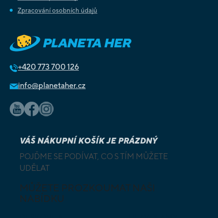
Zpracování osobních údajů
+420
773 700 126
info@planetaher.cz
VÁŠ NÁKUPNÍ KOŠÍK JE PRÁZDNÝ
POJĎME SE PODÍVAT, CO S TÍM MŮŽETE
UDĚLAT
MŮŽETE PROZKOUMAT NAŠI
NABÍDKU
DESKOVÉ A
HLAVOLAMY