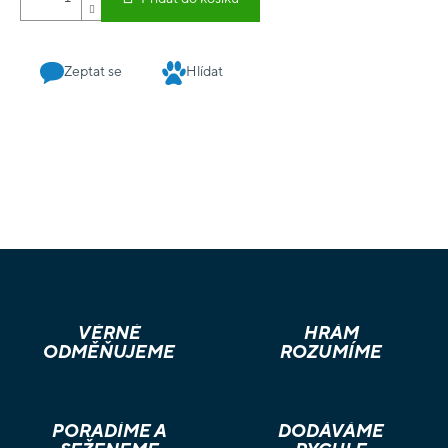
Zeptat se
Hlídat
VĚRNÉ
HRÁM
ODMĚŇUJEME
ROZUMÍME
PORADÍME A
DODÁVÁME