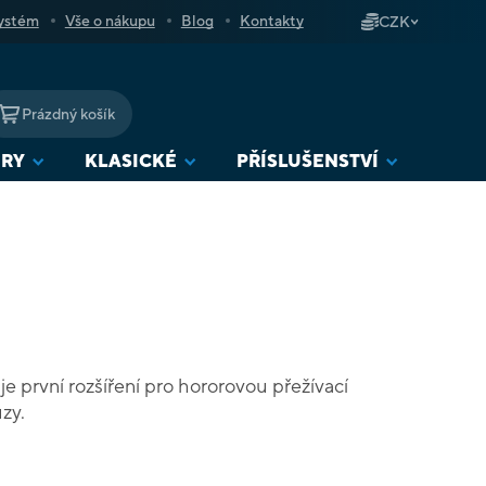
ystém
Vše o nákupu
Blog
Kontakty
CZK
Prázdný košík
NÁKUPNÍ
KOŠÍK
URY
KLASICKÉ
PŘÍSLUŠENSTVÍ
je první rozšíření pro hororovou přežívací
zy.