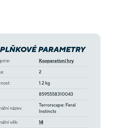
PLŇKOVÉ PARAMETRY
gorie
:
Kooperativní hry
ka
:
2
nost
:
1.2 kg
8595558310043
Terrorscape: Feral
nální název
:
Instincts
ální věk
:
14