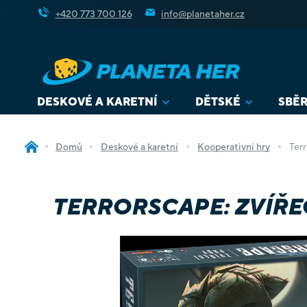
Přejít
+420 773 700 126
info@planetaher.cz
na
obsah
DESKOVÉ A KARETNÍ
DĚTSKÉ
SBĚR
Domů
Deskové a karetní
Kooperativní hry
Terr
TERRORSCAPE: ZVÍŘE