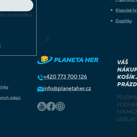
Klasické hr
lu souhlasíte s
Doplňky
chrany
ů
Sledovat na Instagramu
E
VÁŠ
NÁKUP
+420
773 700 126
KOŠÍK 
PRÁZD
ínky
info@planetaher.cz
POJĎME
ních údajů
PODÍVAT
TÍM MŮ
UDĚLAT
MŮŽE