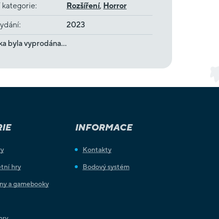
 kategorie
:
Rozšíření
,
Horror
ydání
:
2023
ka byla vyprodána…
IE
INFORMACE
ry
Kontakty
tní hry
Bodový systém
iny a gamebooky
hry