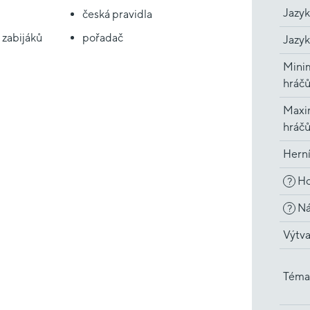
Jazyk
česká pravidla
 zabijáků
pořadač
Jazyk
Minim
hráč
Maxi
hráč
Hern
Ho
?
Ná
?
Výtva
Téma