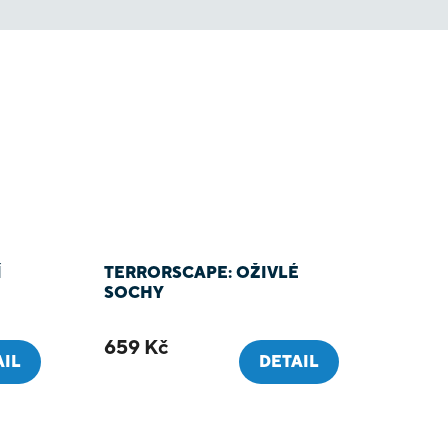
Í
TERRORSCAPE: OŽIVLÉ
SOCHY
659 Kč
AIL
DETAIL