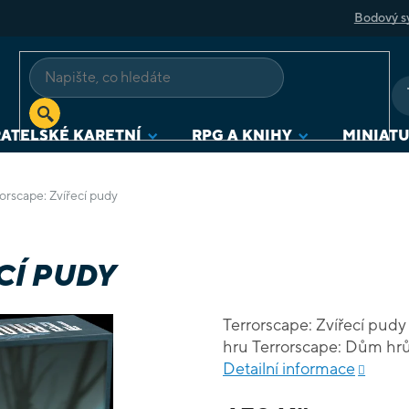
Bodový s
ATELSKÉ KARETNÍ
RPG A KNIHY
MINIAT
orscape: Zvířecí pudy
CÍ PUDY
Terrorscape: Zvířecí pudy 
hru Terrorscape: Dům hrů
Detailní informace