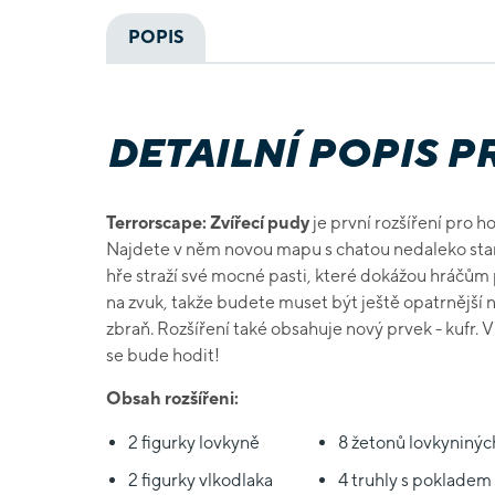
POPIS
DETAILNÍ POPIS 
Terrorscape: Zvířecí pudy
je první rozšíření pro h
Najdete v něm novou mapu s chatou nedaleko star
hře straží své mocné pasti, které dokážou hráčům 
na zvuk, takže budete muset být ještě opatrnější n
zbraň. Rozšíření také obsahuje nový prvek - kufr. 
se bude hodit!
Obsah rozšířeni:
2 figurky lovkyně
8 žetonů lovkyninýc
2 figurky vlkodlaka
4 truhly s pokladem