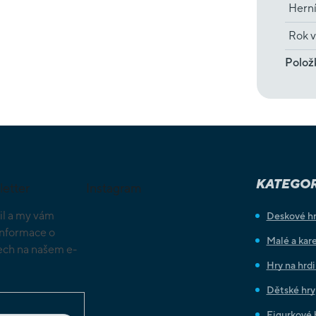
Herní
Rok v
Polož
KATEGOR
letter
Instagram
il a my vám
Deskové h
informace o
Malé a kare
ch na našem e-
Hry na hrd
Dětské hry
Figurkové 