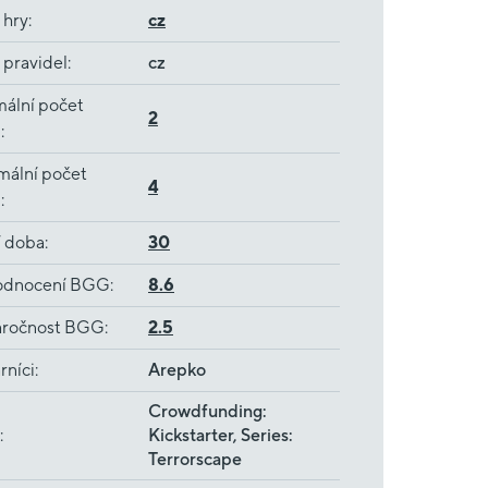
 hry
:
cz
 pravidel
:
cz
ální počet
2
ů
:
mální počet
4
ů
:
í doba
:
30
dnocení BGG
:
8.6
ročnost BGG
:
2.5
rníci
:
Arepko
Crowdfunding:
:
Kickstarter, Series:
Terrorscape