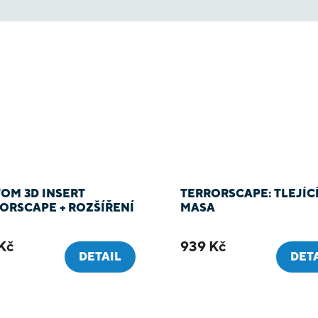
OM 3D INSERT
TERRORSCAPE: TLEJÍC
ORSCAPE + ROZŠÍŘENÍ
MASA
Kč
939 Kč
DETAIL
DET