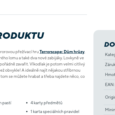
PRODUKTU
DO
ororovou přežívací hru
Terrorscape: Dům hrůzy
.
Kate
ého lomu a také dva nové zabijáky. Lovkyně ve
pořádně zavařit. Vlkodlak je potom velmi citlivý
Záru
ež obvykle! A ideálně najít nějakou stříbrnou
Hmot
V tom se můžete hrabat a třeba najdete něco, co
EAN
:
Origi
h pastí
4 karty předmětů
Minim
1 karta speciálních pravidel