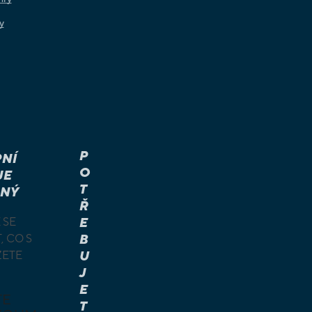
y
P
NÍ
O
JE
T
NÝ
Ř
 SE
E
, CO S
B
ŽETE
U
J
E
TE
T