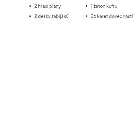
2 hrací plány
1 žeton kufru
2 desky zabijáků
26 karet dovedností