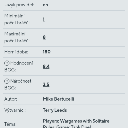
Jazyk pravidel
:
en
Minimální
1
počet hráčů
:
Maximální
8
počet hráčů
:
Herní doba
:
180
Hodnocení
?
8.4
BGG
:
Náročnost
?
3.5
BGG
:
Autor
:
Mike Bertucelli
Výtvarníci
:
Terry Leeds
Players: Wargames with Solitaire
Téma
:
Rules, Game: Tank Duel