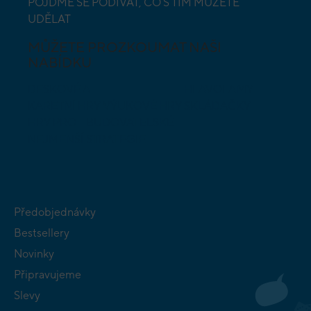
POJĎME SE PODÍVAT, CO S TÍM MŮŽETE
UDĚLAT
MŮŽETE PROZKOUMAT NAŠI
NABÍDKU
DESKOVÉ A
HLAVOLAMY
KARETNÍ HRY
VÝUKOVÉ HRY
SKLÁDAČKY
HRY PRO
BUDOVATELSKÉ
NEJMENŠÍ
STRATEGIE
Předobjednávky
Bestsellery
Novinky
Připravujeme
Slevy