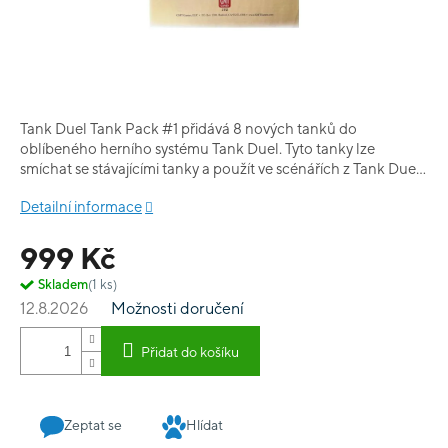
Tank Duel Tank Pack #1 přidává 8 nových tanků do
oblíbeného herního systému Tank Duel. Tyto tanky lze
smíchat se stávajícími tanky a použít ve scénářích z Tank Duel:
Enemy in the Crosshairs a Tank Duel Expansion #1: North
Detailní informace
Africa. Balíček obsahuje pár od každého z těchto tanků: KV-1
T-26 M3 Lee M3 Stuart Mk II (“Honey”) Panzer IV Ausf. F/2
999 Kč
Panzer III Ausf. G Sd.Kfz. 234 “Puma” Panzer 38(t) Ausf. C
Tank Pack #1 také obsahuje pravidla pro obrněná auta, tanky
Skladem
(1 ks)
s více věžemi a lehkou munici a 8 zcela nových scénářů.
12.8.2026
Možnosti doručení
Přidat do košíku
Zeptat se
Hlídat