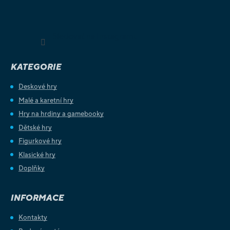
Sledovat na Instagramu
KATEGORIE
Deskové hry
Malé a karetní hry
Hry na hrdiny a gamebooky
Dětské hry
Figurkové hry
Klasické hry
Doplňky
INFORMACE
Kontakty