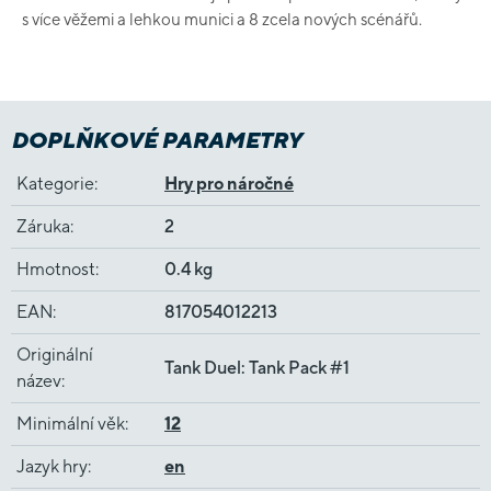
s více věžemi a lehkou munici a 8 zcela nových scénářů.
DOPLŇKOVÉ PARAMETRY
Kategorie
:
Hry pro náročné
Záruka
:
2
Hmotnost
:
0.4 kg
EAN
:
817054012213
Originální
Tank Duel: Tank Pack #1
název
:
Minimální věk
:
12
Jazyk hry
:
en