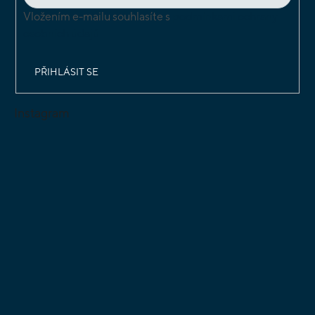
Vložením e-mailu souhlasíte s
podmínkami ochrany
osobních údajů
PŘIHLÁSIT SE
Instagram