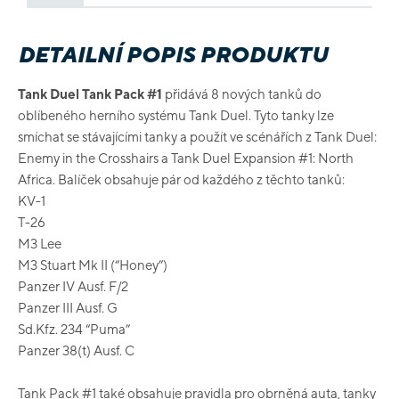
DETAILNÍ POPIS PRODUKTU
Tank Duel Tank Pack #1
přidává 8 nových tanků do
oblíbeného herního systému Tank Duel. Tyto tanky lze
smíchat se stávajícími tanky a použít ve scénářích z Tank Duel:
Enemy in the Crosshairs a Tank Duel Expansion #1: North
Africa. Balíček obsahuje pár od každého z těchto tanků:
KV-1
T-26
M3 Lee
M3 Stuart Mk II (“Honey”)
Panzer IV Ausf. F/2
Panzer III Ausf. G
Sd.Kfz. 234 “Puma”
Panzer 38(t) Ausf. C
Tank Pack #1 také obsahuje pravidla pro obrněná auta, tanky