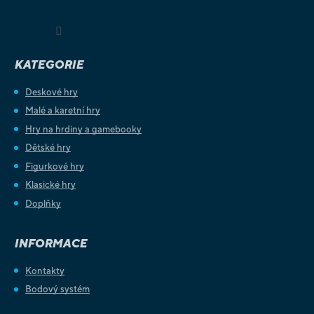
Sledovat na Instagramu
KATEGORIE
Deskové hry
Malé a karetní hry
Hry na hrdiny a gamebooky
Dětské hry
Figurkové hry
Klasické hry
Doplňky
INFORMACE
Kontakty
Bodový systém