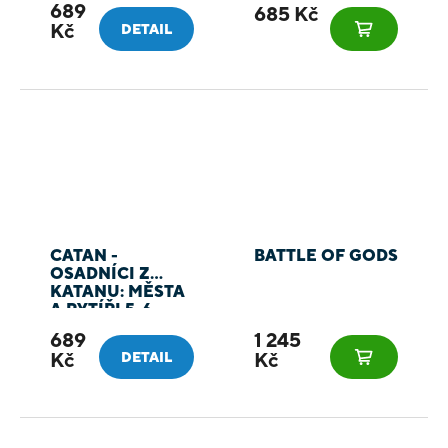
689
685 Kč
Kč
DETAIL
CATAN -
BATTLE OF GODS
OSADNÍCI Z
KATANU: MĚSTA
A RYTÍŘI 5-6
HRÁČŮ
689
1 245
Kč
Kč
DETAIL