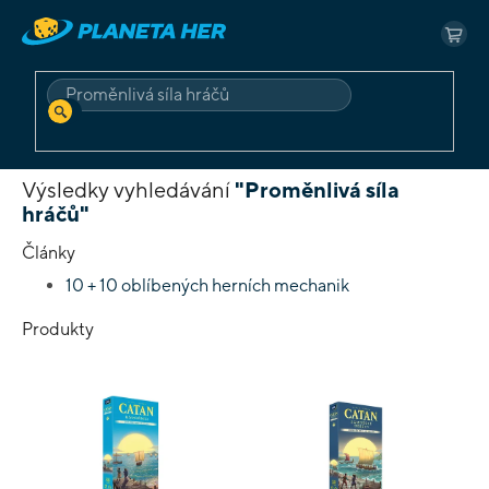
Přejít
na
NÁK
obsah
KOŠ
HLEDAT
Domů
Vyhledávání
Výsledky vyhledávání
"Proměnlivá síla
hráčů"
Články
10 + 10 oblíbených herních mechanik
Produkty