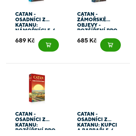
CATAN -
CATAN -
OSADNÍCI Z
ZÁMOŘSKÉ
KATANU:
OBJEVY -
NÁMOŘNÍCI 5-6
ROZŠÍŘENÍ PRO
HRÁČŮ
5-6 HRÁČŮ
689 Kč
685 Kč
CATAN -
CATAN -
OSADNÍCI Z
OSADNÍCI Z
KATANU:
KATANU: KUPCI
ROZŠÍŘENÍ PRO
A BARBAŘI 5-6
5-6 HRÁČŮ
HRÁČŮ