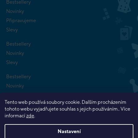
Bestsellery
Novinky
Připravujeme
Slevy
Bestsellery
Novinky
Slevy
Bestsellery
Novinky
Připravujeme
Tento web používá soubory cookie. Dalším procházením
Slevy
tohoto webu vyjadřujete souhlas s jejich používáním.. Více
informací
zde
.
Nastavení