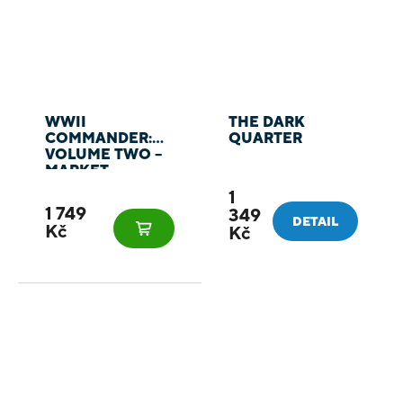
WWII
THE DARK
COMMANDER:
QUARTER
VOLUME TWO –
MARKET-
GARDEN
1
1 749
349
DETAIL
Kč
Kč