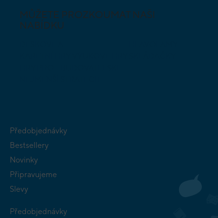
MŮŽETE PROZKOUMAT NAŠI
NABÍDKU
DESKOVÉ A
HLAVOLAMY
KARETNÍ HRY
VÝUKOVÉ HRY
SKLÁDAČKY
HRY PRO
BUDOVATELSKÉ
NEJMENŠÍ
STRATEGIE
Předobjednávky
Bestsellery
Novinky
Připravujeme
Slevy
Předobjednávky