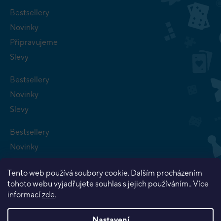
Bestsellery
Novinky
Připravujeme
Slevy
Bestsellery
Novinky
Slevy
Bestsellery
Novinky
Připravujeme
Tento web používá soubory cookie. Dalším procházením
Slevy
tohoto webu vyjadřujete souhlas s jejich používáním.. Více
informací
zde
.
Nastavení