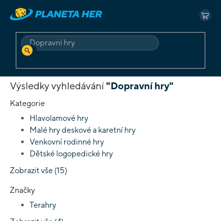
Přejít
na
NÁK
obsah
KOŠ
HLEDAT
Domů
Vyhledávání
Výsledky vyhledávání
"Dopravní hry"
Kategorie
Hlavolamové hry
Malé hry deskové a karetní hry
Venkovní rodinné hry
Dětské logopedické hry
Zobrazit vše (15)
Značky
Terahry