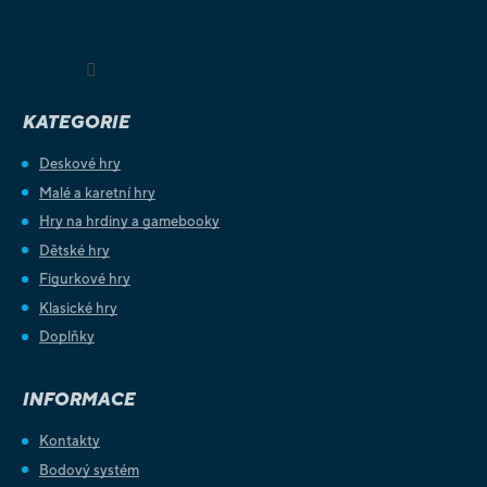
Sledovat na Instagramu
KATEGORIE
Deskové hry
Malé a karetní hry
Hry na hrdiny a gamebooky
Dětské hry
Figurkové hry
Klasické hry
Doplňky
INFORMACE
Kontakty
Bodový systém