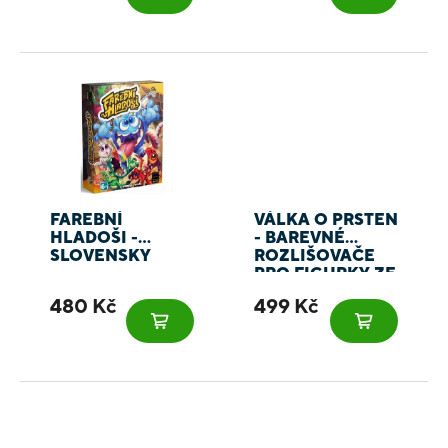
FAREBNÍ
VÁLKA O PRSTEN
HLADOŠI -
- BAREVNÉ
SLOVENSKY
ROZLIŠOVAČE
PRO FIGURKY ZE
ZÁKLADNÍ HRY
480 Kč
499 Kč