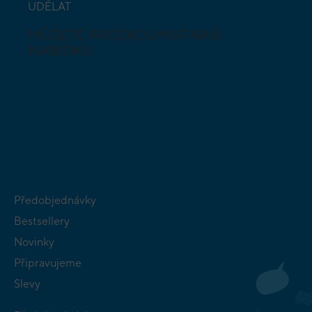
UDĚLAT
MŮŽETE PROZKOUMAT NAŠI
NABÍDKU
DESKOVÉ A
HLAVOLAMY
KARETNÍ HRY
VÝUKOVÉ HRY
SKLÁDAČKY
HRY PRO
BUDOVATELSKÉ
NEJMENŠÍ
STRATEGIE
Předobjednávky
Bestsellery
Novinky
Připravujeme
Slevy