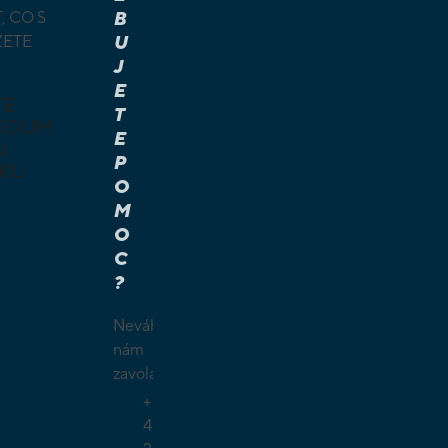
, CO S
B
ŽETE
U
J
E
TE
T
KOUM
E
I
P
KU
O
M
É A
O
Í HRY
C
É HRY
?
LAMY
ČKY
Neváhejte
O
nám
ŠÍ
zavolat.
TELSKÉ
+
GIE
4