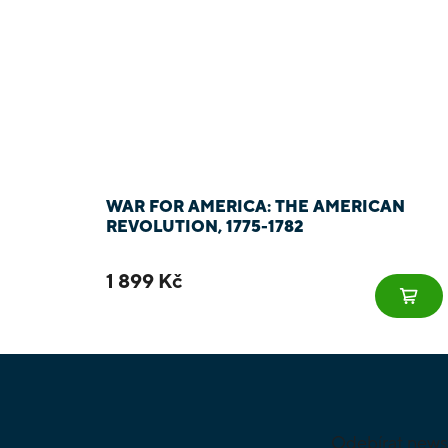
WAR FOR AMERICA: THE AMERICAN
REVOLUTION, 1775-1782
1 899 Kč
Z
á
p
a
Odebírat news