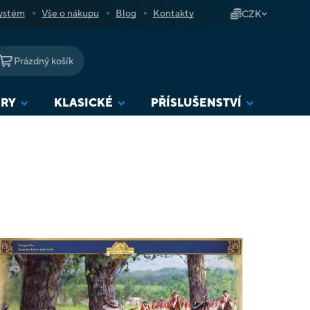
ystém
Vše o nákupu
Blog
Kontakty
CZK
Prázdný košík
NÁKUPNÍ
KOŠÍK
URY
KLASICKÉ
PŘÍSLUŠENSTVÍ