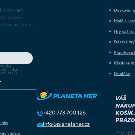
il a my vám
Deskové h
informace o
Malé a kare
ch na našem e-
Hry na hrd
Dětské hry
Figurkové 
Klasické hr
mailu
podmínkami
ích údajů
Doplňky
E
Sledovat na Instagramu
VÁŠ
NÁKUP
+420
773 700 126
KOŠÍK 
PRÁZD
ínky
info@planetaher.cz
POJĎME
ních údajů