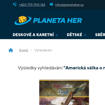
Přejít
+420 773 700 126
info@planetaher.cz
na
obsah
DESKOVÉ A KARETNÍ
DĚTSKÉ
SBĚR
Domů
Vyhledávání
Výsledky vyhledávání
"Americká válka o 
V
ý
p
i
s
p