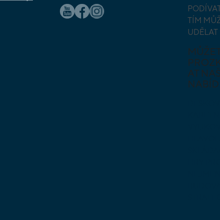
PODÍVAT
TÍM MŮ
UDĚLAT
MŮŽE
PROZ
AT NAŠ
NABÍD
DESKOV
KARETN
VÝUKOV
HLAVO
SKLÁDA
HRY PR
NEJMEN
BUDOVA
STRATE