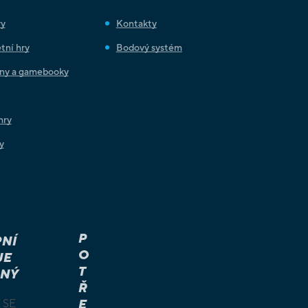
ry
Kontakty
tní hry
Bodový systém
iny a gamebooky
hry
y
P
NÍ
O
JE
T
NÝ
Ř
 SE
E