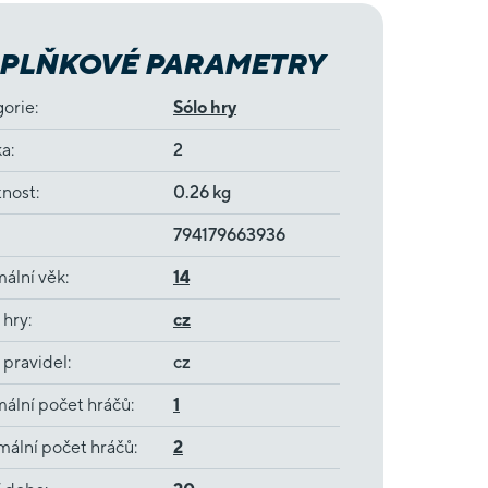
PLŇKOVÉ PARAMETRY
gorie
:
Sólo hry
ka
:
2
nost
:
0.26 kg
794179663936
ální věk
:
14
 hry
:
cz
 pravidel
:
cz
ální počet hráčů
:
1
ální počet hráčů
:
2