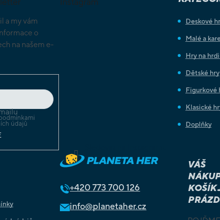
letter
Instagram
il a my vám
Deskové h
informace o
Malé a kare
ch na našem e-
Hry na hrd
Dětské hry
Figurkové 
Klasické hr
mailu
podmínkami
ích údajů
Doplňky
E
Sledovat na Instagramu
VÁŠ
NÁKUP
+420
773 700 126
KOŠÍK 
PRÁZD
ínky
info@planetaher.cz