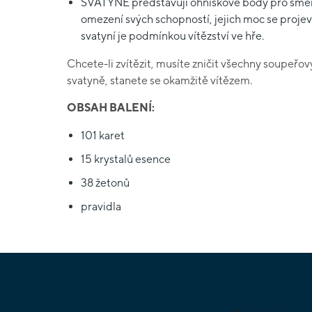
SVATYNĚ představují ohniskové body pro směro
omezení svých schopností, jejich moc se projev
svatyní je podmínkou vítězství ve hře.
Chcete-li zvítězit, musíte zničit všechny soupeřo
svatyně, stanete se okamžitě vítězem.
OBSAH BALENÍ:
101 karet
15 krystalů esence
38 žetonů
pravidla
Z
á
p
a