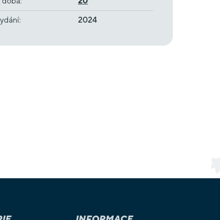
í doba
:
20
ydání
:
2024
IE
INFORMACE