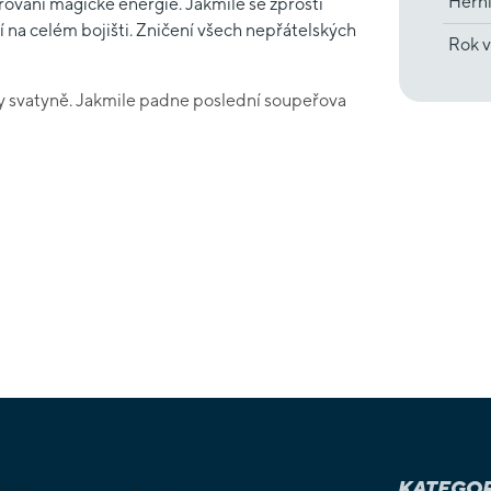
Hern
vání magické energie. Jakmile se zprostí
í na celém bojišti. Zničení všech nepřátelských
Rok v
vy svatyně. Jakmile padne poslední soupeřova
KATEGOR