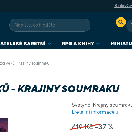
Bodový s
ATELSKÉ KARETNÍ
RPG A KNIHY
MINIAT
žci věků - Krajiny soumraku
KŮ - KRAJINY SOUMRAKU
Svatyně: Krajiny soumraku 
Detailní informace
419 Kč
–37 %