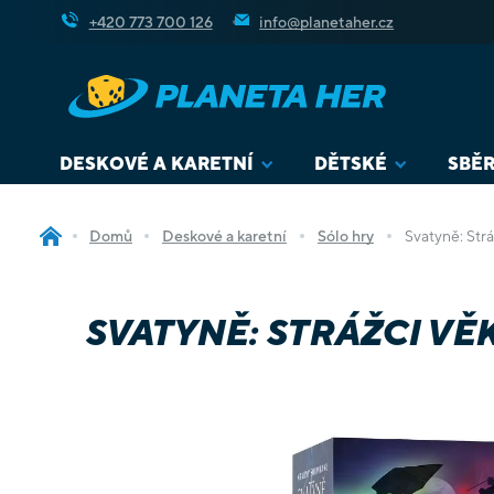
Přejít
+420 773 700 126
info@planetaher.cz
na
obsah
DESKOVÉ A KARETNÍ
DĚTSKÉ
SBĚR
Domů
Deskové a karetní
Sólo hry
Svatyně: Strá
SVATYNĚ: STRÁŽCI VĚ