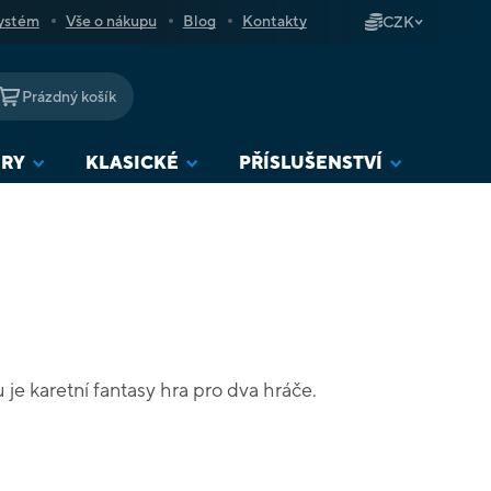
ystém
Vše o nákupu
Blog
Kontakty
CZK
Prázdný košík
NÁKUPNÍ
KOŠÍK
URY
KLASICKÉ
PŘÍSLUŠENSTVÍ
je karetní fantasy hra pro dva hráče.