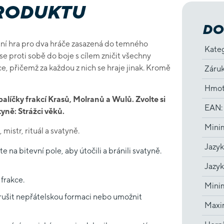
PRODUKTU
DO
tní hra pro dva hráče zasazená do temného
Kate
 se proti sobě do boje s cílem zničit všechny
e, přičemž za každou z nich se hraje jinak. Kromě
Záru
Hmot
alíčky frakcí Krasů, Molranů a Wulů. Zvolte si
EAN
:
tyně: Strážci věků.
Minim
mistr, rituál a svatyně.
Jazyk
 na bitevní pole, aby útočili a bránili svatyně.
Jazyk
frakce.
Minim
ušit nepřátelskou formaci nebo umožnit
Maxim