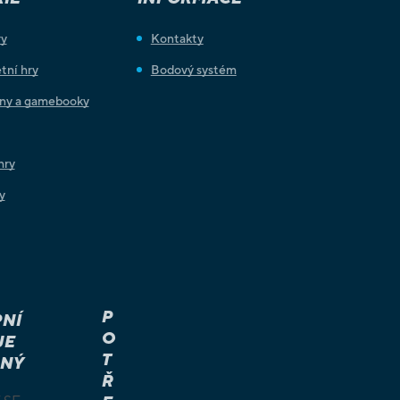
ry
Kontakty
tní hry
Bodový systém
iny a gamebooky
hry
y
P
NÍ
O
JE
T
NÝ
Ř