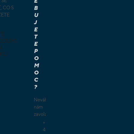
 SE
E
, CO S
B
ŽETE
U
J
E
TE
T
KOUM
E
I
P
KU
O
M
É A
O
Í HRY
C
É HRY
?
LAMY
ČKY
Neváhejte
O
nám
ŠÍ
zavolat.
TELSKÉ
+
GIE
4