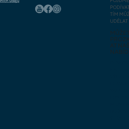
POJĎME
ních údajů
PODÍVAT
TÍM MŮ
UDĚLAT
MŮŽE
PROZ
AT NAŠ
NABÍD
DESKOV
KARETN
VÝUKOV
HLAVO
SKLÁDA
HRY PR
NEJMEN
BUDOVA
STRATE