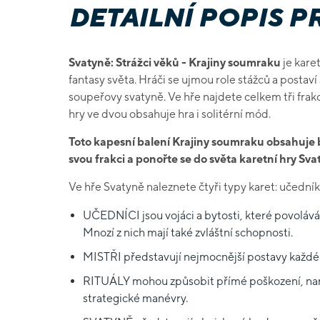
DETAILNÍ POPIS 
Svatyně: Strážci věků - Krajiny soumraku
je kare
fantasy světa. Hráči se ujmou role stážců a postaví
soupeřovy svatyně. Ve hře najdete celkem tři frakc
hry ve dvou obsahuje hra i solitérní mód.
Toto kapesní balení Krajiny soumraku obsahuje b
svou frakci a ponořte se do světa karetní hry Sva
Ve hře Svatyně naleznete čtyři typy karet: učedník, 
UČEDNÍCI jsou vojáci a bytosti, které povoláváte
Mnozí z nich mají také zvláštní schopnosti.
MISTŘI představují nejmocnější postavy každé 
RITUÁLY mohou způsobit přímé poškození, nar
strategické manévry.