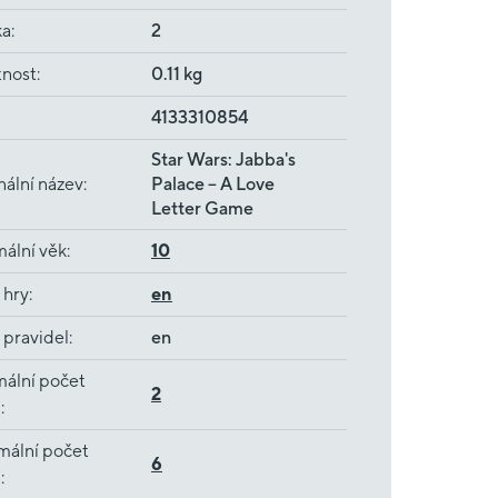
ka
:
2
nost
:
0.11 kg
4133310854
Star Wars: Jabba's
nální název
:
Palace – A Love
Letter Game
ální věk
:
10
 hry
:
en
 pravidel
:
en
ální počet
2
ů
:
mální počet
6
ů
: