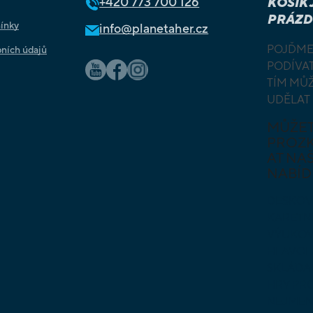
+420
773 700 126
KOŠÍK 
PRÁZD
ínky
info@planetaher.cz
POJĎME
ních údajů
PODÍVAT
TÍM MŮ
UDĚLAT
MŮŽE
PROZ
AT NAŠ
NABÍD
DESKOV
KARETN
VÝUKOV
HLAVO
SKLÁDA
HRY PR
NEJMEN