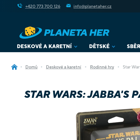
Přejít
+420 773 700 126
info@planetaher.cz
na
obsah
DESKOVÉ A KARETNÍ
DĚTSKÉ
SBĚR
Domů
Deskové a karetní
Rodinné hry
Star War
STAR WARS: JABBA'S 