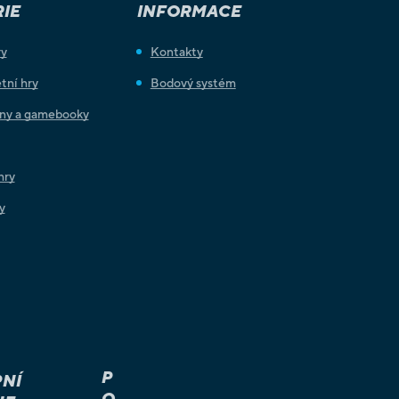
IE
INFORMACE
ry
Kontakty
tní hry
Bodový systém
iny a gamebooky
hry
y
P
NÍ
O