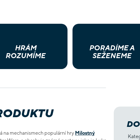
HRÁM
PORADÍME A
ROZUMÍME
SEŽENEME
PRODUKTU
DO
ená na mechanismech populární hry
Milostný
Kate