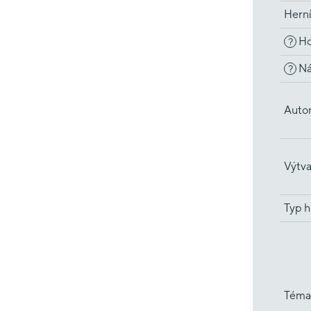
Hern
Ho
?
Ná
?
Auto
Výtva
Typ h
Téma