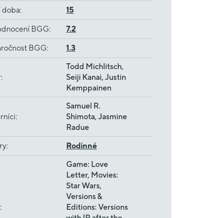
í doba
:
15
dnocení BGG
:
7.2
ročnost BGG
:
1.3
Todd Michlitsch,
r
:
Seiji Kanai, Justin
Kemppainen
Samuel R.
rníci
:
Shimota, Jasmine
Radue
ry
:
Rodinné
Game: Love
Letter, Movies:
Star Wars,
Versions &
:
Editions: Versions
with IP after the