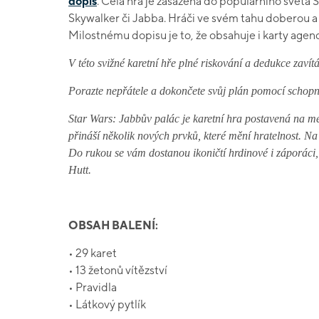
dopis
. Celá hra je zasazená do populárního světa 
Skywalker či Jabba. Hráči ve svém tahu doberou a 
Milostnému dopisu je to, že obsahuje i karty agen
V této svižné karetní hře plné riskování a dedukce zaví
Porazte nepřátele a dokončete svůj plán pomocí schopno
Star Wars: Jabbův palác je karetní hra postavená na 
přináší několik nových prvků, které mění hratelnost. Na 
Do rukou se vám dostanou ikoničtí hrdinové i záporáci
Hutt.
OBSAH BALENÍ:
• 29 karet
• 13 žetonů vítězství
• Pravidla
• Látkový pytlík