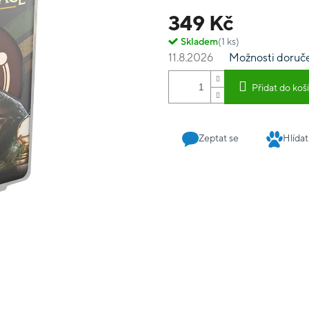
v této hře oproti Milostné
349 Kč
které mění pdomínky vítěz
Skladem
(1 ks)
11.8.2026
Možnosti doruč
Přidat do koš
Zeptat se
Hlídat