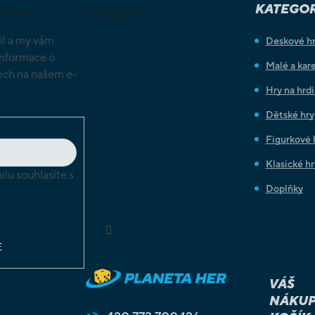
KATEGOR
letter
Instagram
il a my vám
Deskové h
informace o
Malé a kare
ch na našem e-
Hry na hrd
Dětské hry
Figurkové 
Klasické hr
lu souhlasíte s
Doplňky
chrany
ů
Sledovat na Instagramu
E
VÁŠ
NÁKUP