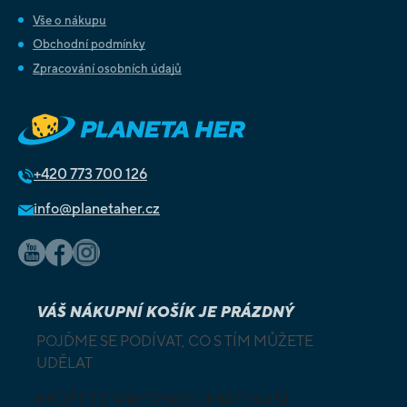
Vše o nákupu
Obchodní podmínky
Zpracování osobních údajů
+420
773 700 126
info@planetaher.cz
VÁŠ NÁKUPNÍ KOŠÍK JE PRÁZDNÝ
POJĎME SE PODÍVAT, CO S TÍM MŮŽETE
UDĚLAT
MŮŽETE PROZKOUMAT NAŠI