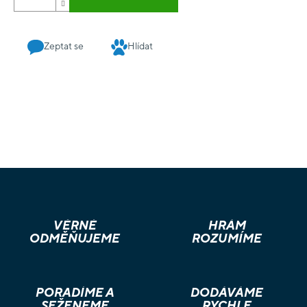
Zeptat se
Hlídat
VĚRNÉ
HRÁM
ODMĚŇUJEME
ROZUMÍME
PORADÍME A
DODÁVÁME
SEŽENEME
RYCHLE