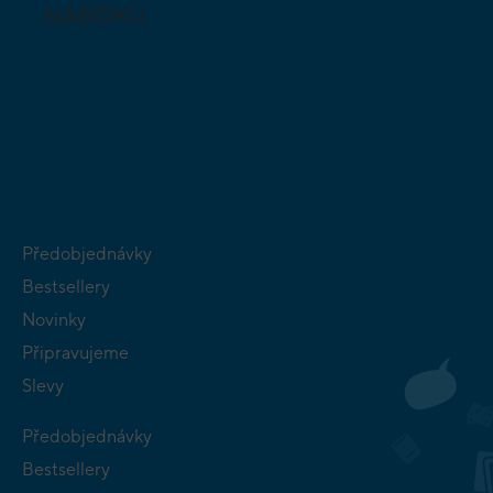
NABÍDKU
DESKOVÉ A
HLAVOLAMY
KARETNÍ HRY
VÝUKOVÉ HRY
SKLÁDAČKY
HRY PRO
BUDOVATELSKÉ
NEJMENŠÍ
STRATEGIE
Předobjednávky
Bestsellery
Novinky
Připravujeme
Slevy
Předobjednávky
Bestsellery