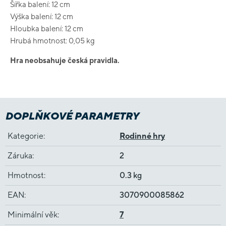
Šířka balení: 12 cm
Výška balení: 12 cm
Hloubka balení: 12 cm
Hrubá hmotnost: 0,05 kg
Hra neobsahuje česká pravidla.
DOPLŇKOVÉ PARAMETRY
Kategorie
:
Rodinné hry
Záruka
:
2
Hmotnost
:
0.3 kg
EAN
:
3070900085862
Minimální věk
:
7