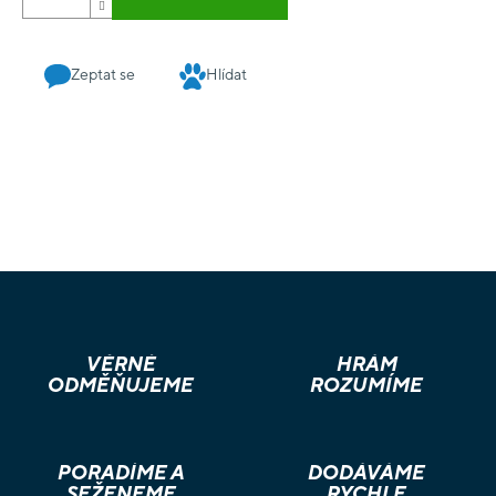
Zeptat se
Hlídat
VĚRNÉ
HRÁM
ODMĚŇUJEME
ROZUMÍME
PORADÍME A
DODÁVÁME
SEŽENEME
RYCHLE