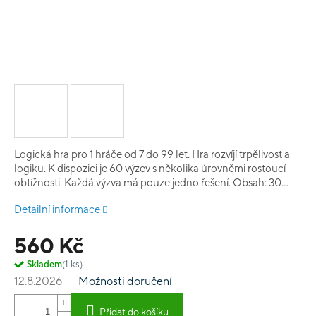
Logická hra pro 1 hráče od 7 do 99 let. Hra rozvíjí trpělivost a
logiku. K dispozici je 60 výzev s několika úrovněmi rostoucí
obtížnosti. Každá výzva má pouze jedno řešení. Obsah: 30
karet, 1 plastová kostka na dřevěné podložce, 5 dřevěných
Detailní informace
tyčinek a 1 sada herních pravidel v 10 jazycích. Vhodnost: 7-99
Počet hráčů: 1 Šířka balení: 12 cm Výška balení: 12 cm Hloubka
560 Kč
balení: 12 cm Hrubá hmotnost: 0,05 kg Hra neobsahuje česká
pravidla.
Skladem
(1 ks)
12.8.2026
Možnosti doručení
Přidat do košíku