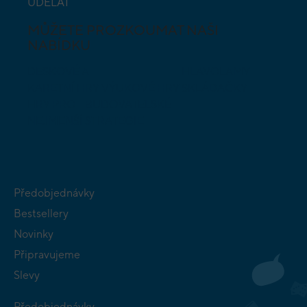
UDĚLAT
MŮŽETE PROZKOUMAT NAŠI
NABÍDKU
DESKOVÉ A
HLAVOLAMY
KARETNÍ HRY
VÝUKOVÉ HRY
SKLÁDAČKY
HRY PRO
BUDOVATELSKÉ
NEJMENŠÍ
STRATEGIE
Předobjednávky
Bestsellery
Novinky
Připravujeme
Slevy
Předobjednávky