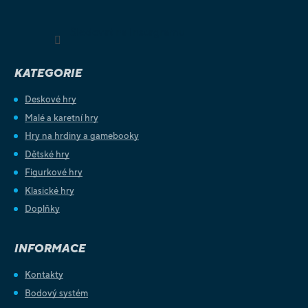
Sledovat na Instagramu
KATEGORIE
Deskové hry
Malé a karetní hry
Hry na hrdiny a gamebooky
Dětské hry
Figurkové hry
Klasické hry
Doplňky
INFORMACE
Kontakty
Bodový systém