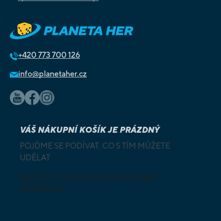
+420
773 700 126
info@planetaher.cz
VÁŠ NÁKUPNÍ KOŠÍK JE PRÁZDNÝ
POJĎME SE PODÍVAT, CO S TÍM MŮŽETE
UDĚLAT
MŮŽETE PROZKOUMAT NAŠI
NABÍDKU
DESKOVÉ A
HLAVOLAMY
KARETNÍ HRY
VÝUKOVÉ HRY
SKLÁDAČKY