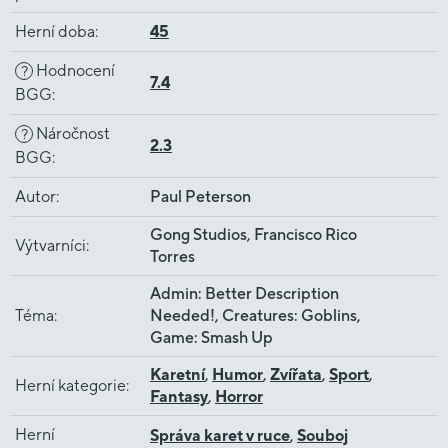
Herní doba
:
45
Hodnocení
?
7.4
BGG
:
Náročnost
?
2.3
BGG
:
Autor
:
Paul Peterson
Gong Studios, Francisco Rico
Výtvarníci
:
Torres
Admin: Better Description
Téma
:
Needed!, Creatures: Goblins,
Game: Smash Up
Karetní
,
Humor
,
Zvířata
,
Sport
,
Herní kategorie
:
Fantasy
,
Horror
Herní
Správa karet v ruce
,
Souboj