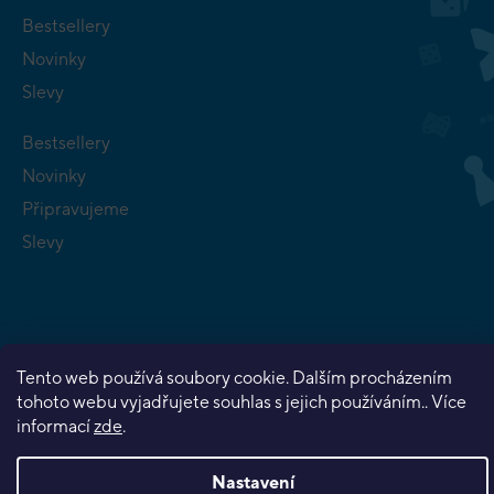
Bestsellery
Novinky
Slevy
Bestsellery
Novinky
Připravujeme
Slevy
Tento web používá soubory cookie. Dalším procházením
Copyright 2026
Planeta her
. Všechna práva vyhrazena.
tohoto webu vyjadřujete souhlas s jejich používáním.. Více
Vytvořil Shoptet Premium
informací
zde
.
Nastavení