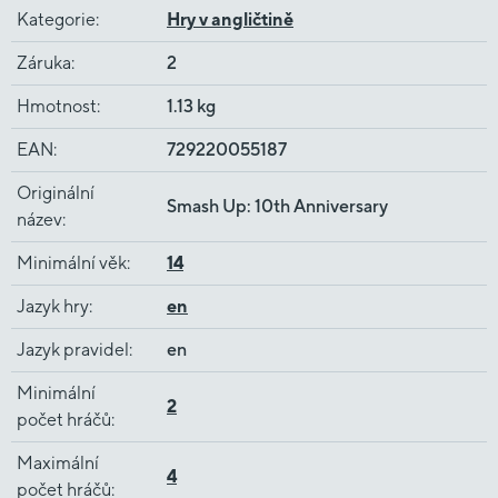
Kategorie
:
Hry v angličtině
Záruka
:
2
Hmotnost
:
1.13 kg
EAN
:
729220055187
Originální
Smash Up: 10th Anniversary
název
:
Minimální věk
:
14
Jazyk hry
:
en
Jazyk pravidel
:
en
Minimální
2
počet hráčů
:
Maximální
4
počet hráčů
: