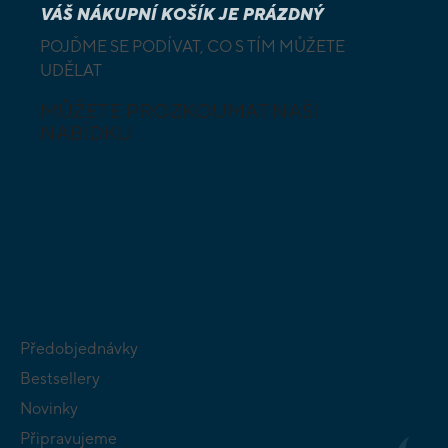
VÁŠ NÁKUPNÍ KOŠÍK JE PRÁZDNÝ
POJĎME SE PODÍVAT, CO S TÍM MŮŽETE
UDĚLAT
MŮŽETE PROZKOUMAT NAŠI
NABÍDKU
DESKOVÉ A
HLAVOLAMY
KARETNÍ HRY
VÝUKOVÉ HRY
SKLÁDAČKY
HRY PRO
BUDOVATELSKÉ
NEJMENŠÍ
STRATEGIE
Předobjednávky
Bestsellery
Novinky
Připravujeme