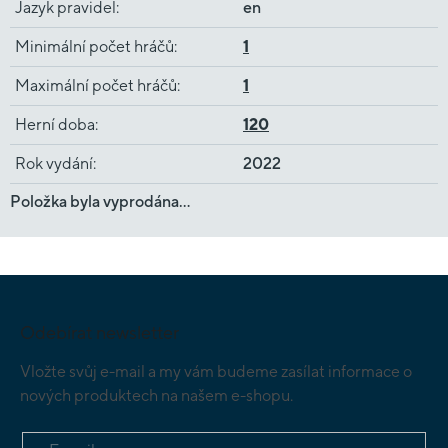
Jazyk pravidel
:
en
Minimální počet hráčů
:
1
Maximální počet hráčů
:
1
Herní doba
:
120
Rok vydání
:
2022
Položka byla vyprodána…
Z
á
p
Odebírat newsletter
a
t
Vložte svůj e-mail a my vám budeme zasílat informace o
í
nových produktech na našem e-shopu.