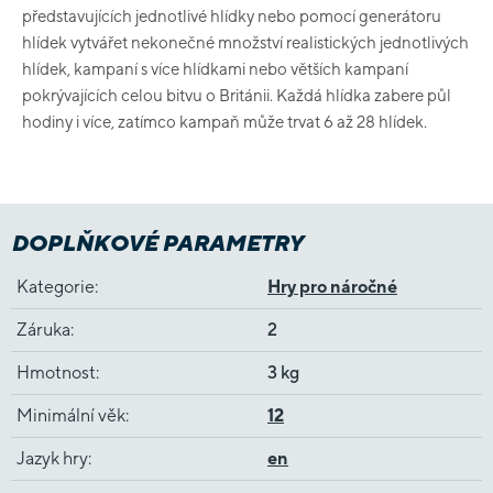
představujících jednotlivé hlídky nebo pomocí generátoru
hlídek vytvářet nekonečné množství realistických jednotlivých
hlídek, kampaní s více hlídkami nebo větších kampaní
pokrývajících celou bitvu o Británii. Každá hlídka zabere půl
hodiny i více, zatímco kampaň může trvat 6 až 28 hlídek.
DOPLŇKOVÉ PARAMETRY
Kategorie
:
Hry pro náročné
Záruka
:
2
Hmotnost
:
3 kg
Minimální věk
:
12
Jazyk hry
:
en