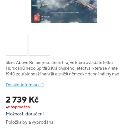
Skies Above Britain je solitérní hra, ve které ovládáte letku
Hurricanů nebo Spitfirů Královského letectva, která se v létě
1940 zoufale snaží narušit a zničit německé denní nálety nad
jihovýchodní Anglií. Jednotlivé letouny hráče musí lokalizovat
Detailní informace
přilétající nálet, zachytit ho a vyhnout se nebo porazit roje
doprovodných německých stíhaček, které vás obvykle
2 739 Kč
početně převyšují a jejichž piloti mají větší zkušenosti a taktiku.
Hra simuluje souboje stíhačů a bombardérů na úrovni
Vyprodáno
jednotlivých letadel pomocí systému s podporou karet, který
Možnosti doručení
simuluje klíčová taktická rozhodnutí, aniž by se vytratil pocit
rychlého leteckého boje. Hráč může létat podle scénářů
Položka byla vyprodána…
představujících jednotlivé hlídky nebo pomocí generátoru