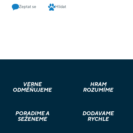
hlídek vytvářet nekonečné množství realistických jednotlivých
Zeptat se
Hlídat
hlídek, kampaní s více hlídkami nebo větších kampaní
pokrývajících celou bitvu o Británii. Každá hlídka zabere půl
hodiny i více, zatímco kampaň může trvat 6 až 28 hlídek.
VĚRNÉ
HRÁM
ODMĚŇUJEME
ROZUMÍME
PORADÍME A
DODÁVÁME
SEŽENEME
RYCHLE