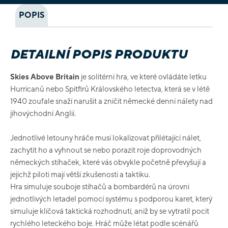
POPIS
DETAILNÍ POPIS PRODUKTU
Skies Above Britain
je solitérní hra, ve které ovládáte letku
Hurricanů nebo Spitfirů Královského letectva, která se v létě
1940 zoufale snaží narušit a zničit německé denní nálety nad
jihovýchodní Anglií.
Jednotlivé letouny hráče musí lokalizovat přilétající nálet,
zachytit ho a vyhnout se nebo porazit roje doprovodných
německých stíhaček, které vás obvykle početně převyšují a
jejichž piloti mají větší zkušenosti a taktiku.
Hra simuluje souboje stíhačů a bombardérů na úrovni
jednotlivých letadel pomocí systému s podporou karet, který
simuluje klíčová taktická rozhodnutí, aniž by se vytratil pocit
rychlého leteckého boje. Hráč může létat podle scénářů