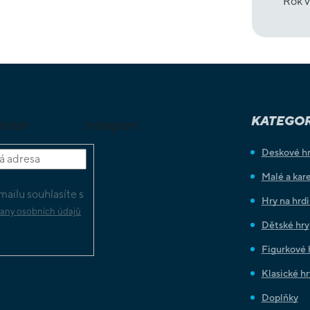
Rok v
KATEGOR
letter
Instagram
Deskové h
Malé a kare
ailu souhlasíte s
Hry na hrd
any osobních údajů
Dětské hry
Figurkové 
Klasické hr
Doplňky