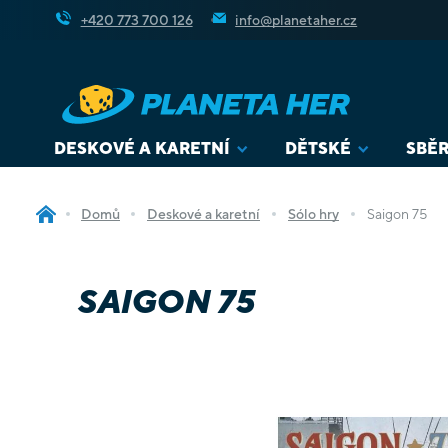
Přejít
+420 773 700 126
info@planetaher.cz
na
obsah
DESKOVÉ A KARETNÍ
DĚTSKÉ
SBĚR
Domů
Deskové a karetní
Sólo hry
Saigon 75
SAIGON 75