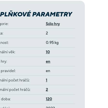
PLŇKOVÉ PARAMETRY
gorie
:
Sólo hry
ka
:
2
nost
:
0.95 kg
ální věk
:
10
 hry
:
en
 pravidel
:
en
ální počet hráčů
:
1
ální počet hráčů
:
2
í doba
:
120