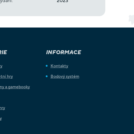
ydání
:
2023
IE
INFORMACE
ry
Kontakty
tní hry
Bodový systém
iny a gamebooky
hry
y