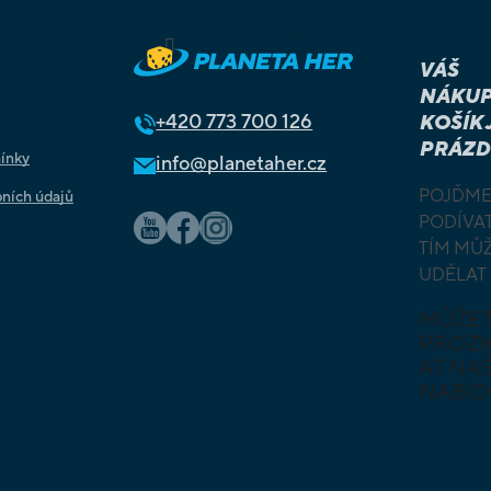
Sledovat na Instagramu
VÁŠ
NÁKUP
+420
773 700 126
KOŠÍK 
PRÁZD
ínky
info@planetaher.cz
POJĎME
ních údajů
PODÍVAT
TÍM MŮ
UDĚLAT
MŮŽE
PROZ
AT NAŠ
NABÍD
DESKOV
KARETN
VÝUKOV