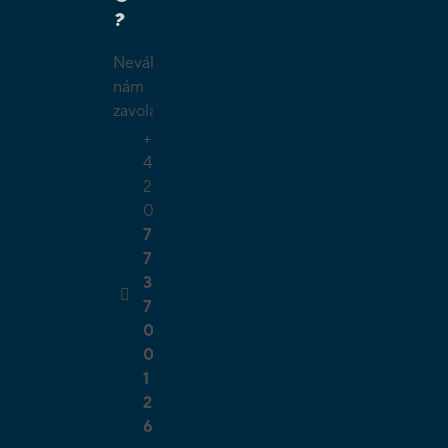
?
LAMY
ČKY
Neváhejte
O
nám
ŠÍ
zavolat.
TELSKÉ
+
GIE
4
2
0
7
7
3
7
0
0
1
2
6