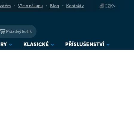
ystém
Vše o nákupu
Blog
Kontakty
CZK
Prázdný košík
NÁKUPNÍ
KOŠÍK
URY
KLASICKÉ
PŘÍSLUŠENSTVÍ