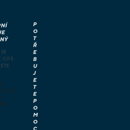
P
NÍ
O
JE
T
NÝ
Ř
 SE
E
, CO S
B
ŽETE
U
J
E
TE
T
KOUM
E
I
P
KU
O
M
É A
O
Í HRY
C
É HRY