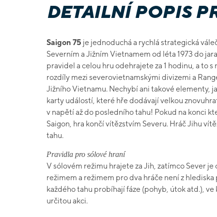
DETAILNÍ POPIS 
Saigon 75
je jednoduchá a rychlá strategická vále
Severním a Jižním Vietnamem od léta 1973 do jara
pravidel a celou hru odehrajete za 1 hodinu, a to
rozdíly mezi severovietnamskými divizemi a Rang
Jižního Vietnamu. Nechybí ani takové elementy, ja
karty událostí, které hře dodávají velkou znovuhr
v napětí až do posledního tahu! Pokud na konci kt
Saigon, hra končí vítězstvím Severu. Hráč Jihu vít
tahu.
Pravidla pro sólové hraní
V sólovém režimu hrajete za Jih, zatímco Sever je
režimem a režimem pro dva hráče není z hlediska 
každého tahu probíhají fáze (pohyb, útok atd.), ve
určitou akci.