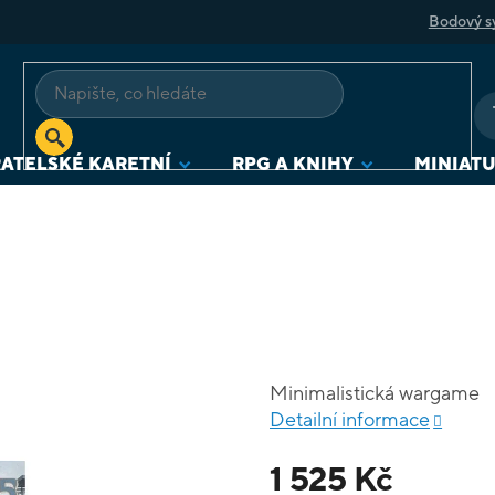
Bodový s
ATELSKÉ KARETNÍ
RPG A KNIHY
MINIAT
Minimalistická wargame
Detailní informace
1 525 Kč