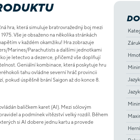
PRODUKTU
DO
čná hra, která simuluje bratrovražedný boj mezi
Kate
 1975. Vše je obsaženo na několika stránkách
 s napětím v každém okamžiku! Hra zobrazuje
Záru
ers/Marines/Parachutists a dalšími jednotkami
Hmot
ko je letectvo a dezerce, přičemž vše doplňují
atelnost. Geniální kombinace, která poskytuje hru
Minim
eréhokoli tahu ovládne severní hráč provincii
Jazyk
ězí, pokud úspěšně brání Saigon až do konce 8.
Jazyk
Minim
 ovládán balíčkem karet (AI). Mezi sólovým
pravidel a podmínek vítězství velký rozdíl. Během
Maxim
 kterých si AI dobere jednu kartu a provede
Hern