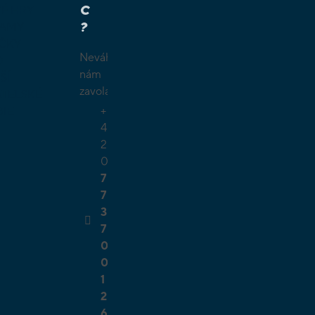
C
É HRY
?
LAMY
ČKY
Neváhejte
O
nám
ŠÍ
zavolat.
TELSKÉ
+
GIE
4
2
0
7
7
3
7
0
0
1
2
6