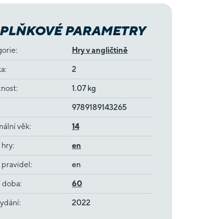
PLŇKOVÉ PARAMETRY
gorie
:
Hry v angličtině
ka
:
2
nost
:
1.07 kg
9789189143265
ální věk
:
14
 hry
:
en
 pravidel
:
en
í doba
:
60
ydání
:
2022