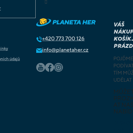
E
VÁŠ
NÁKUP
+420
773 700 126
KOŠÍK 
PRÁZD
ínky
info@planetaher.cz
POJĎME
ních údajů
PODÍVAT
TÍM MŮ
UDĚLAT
MŮŽE
PROZ
AT NAŠ
NABÍD
DESKOV
KARETN