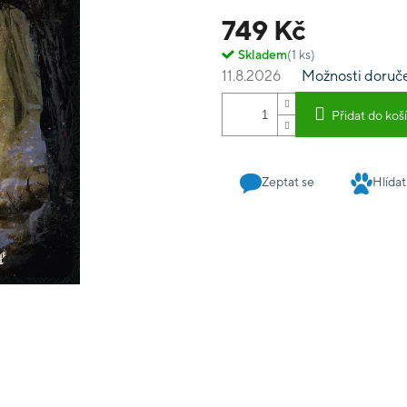
749 Kč
Skladem
(1 ks)
11.8.2026
Možnosti doruč
Přidat do koš
Zeptat se
Hlídat