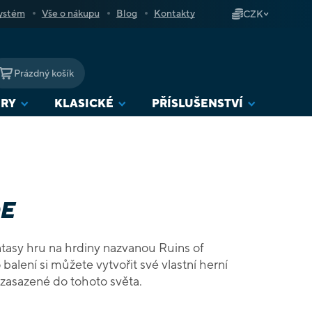
ystém
Vše o nákupu
Blog
Kontakty
CZK
Prázdný košík
NÁKUPNÍ
KOŠÍK
URY
KLASICKÉ
PŘÍSLUŠENSTVÍ
E
tasy hru na hrdiny nazvanou Ruins of
lení si můžete vytvořit své vlastní herní
 zasazené do tohoto světa.