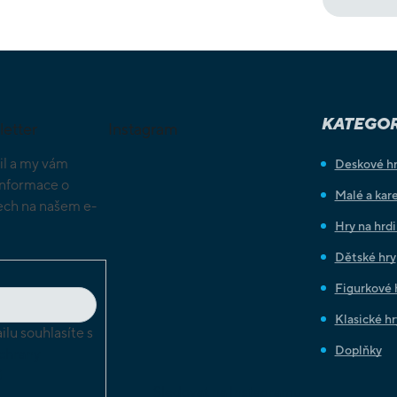
KATEGOR
letter
Instagram
il a my vám
Deskové h
informace o
Malé a kare
ch na našem e-
Hry na hrd
Dětské hry
Figurkové 
Klasické hr
lu souhlasíte s
Doplňky
chrany
ů
Sledovat na Instagramu