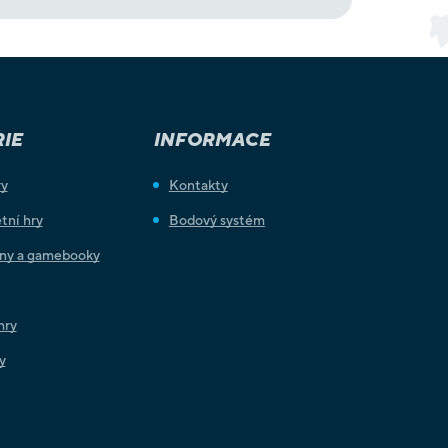
IE
INFORMACE
ry
Kontakty
tní hry
Bodový systém
iny a gamebooky
hry
y