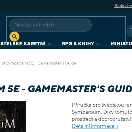
Bodový s
ATELSKÉ KARETNÍ
RPG A KNIHY
MINIAT
s of Symbaroum 5E - Gamemaster's Guide
 5E - GAMEMASTER'S GUID
Příručka pro švédskou fan
Symbaroum. Díky tomuto ba
prostředí a dobrodružství
Detailní informace