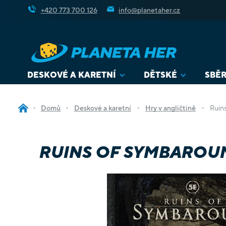
Přejít
+420 773 700 126
info@planetaher.cz
na
obsah
DESKOVÉ A KARETNÍ
DĚTSKÉ
SBĚR
Domů
Deskové a karetní
Hry v angličtině
Ruin
RUINS OF SYMBAROUM