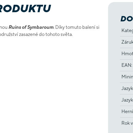
PRODUKTU
DO
anou
Ruins of Symbaroum
. Díky tomuto balení si
Kate
odružství zasazené do tohoto světa.
Záru
Hmot
EAN
:
Minim
Jazyk
Jazyk
Hern
Rok v