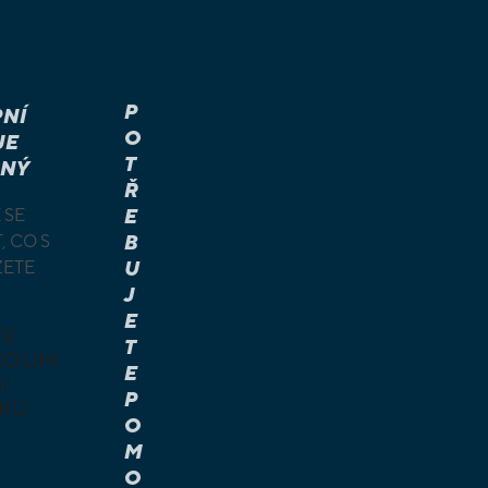
P
NÍ
O
JE
T
NÝ
Ř
 SE
E
, CO S
B
ŽETE
U
J
E
TE
T
KOUM
E
I
P
KU
O
M
É A
O
Í HRY