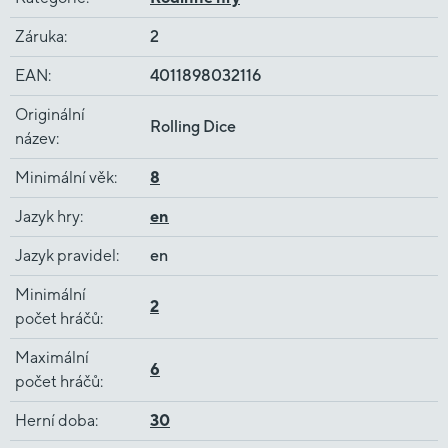
Záruka
:
2
EAN
:
4011898032116
Originální
Rolling Dice
název
:
Minimální věk
:
8
Jazyk hry
:
en
Jazyk pravidel
:
en
Minimální
2
počet hráčů
:
Maximální
6
počet hráčů
:
Herní doba
:
30