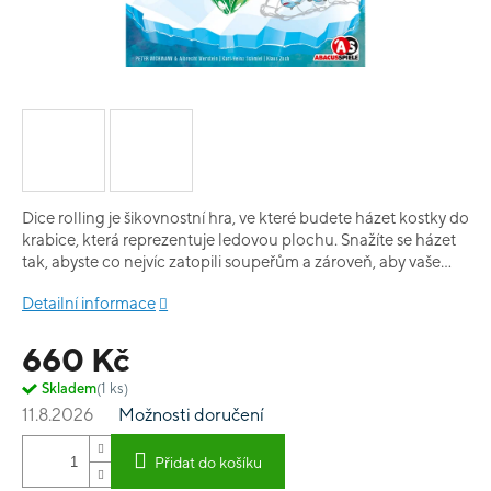
Dice rolling je šikovnostní hra, ve které budete házet kostky do
krabice, která reprezentuje ledovou plochu. Snažíte se házet
tak, abyste co nejvíc zatopili soupeřům a zároveň, aby vaše
kostky zůstaly na herní ploše a co nejméně jich spadlo do
Detailní informace
vody na okrajích. Za každý hod spočítáte body a kdo jich bude
mít na konci hry nejvíce, bude prohlášen za mistra vrhu.
660 Kč
Skladem
(1 ks)
11.8.2026
Možnosti doručení
Přidat do košíku