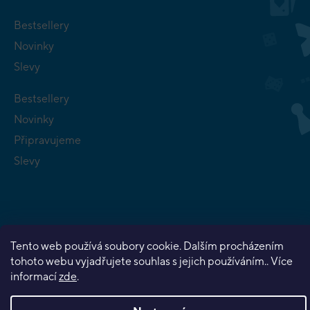
Bestsellery
Novinky
Slevy
Bestsellery
Novinky
Připravujeme
Slevy
Tento web používá soubory cookie. Dalším procházením
Copyright 2026
Planeta her
. Všechna práva vyhrazena.
tohoto webu vyjadřujete souhlas s jejich používáním.. Více
Vytvořil Shoptet Premium
informací
zde
.