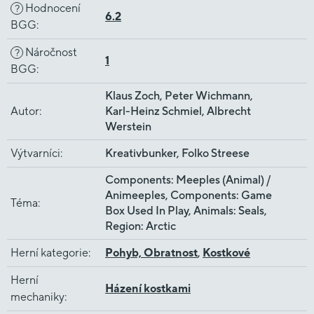
Hodnocení
?
6.2
BGG
:
Náročnost
?
1
BGG
:
Klaus Zoch, Peter Wichmann,
Autor
:
Karl-Heinz Schmiel, Albrecht
Werstein
Výtvarníci
:
Kreativbunker, Folko Streese
Components: Meeples (Animal) /
Animeeples, Components: Game
Téma
:
Box Used In Play, Animals: Seals,
Region: Arctic
Herní kategorie
:
Pohyb, Obratnost
,
Kostkové
Herní
Házení kostkami
mechaniky
: