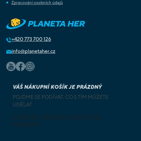
Zpracování osobních údajů
+420
773 700 126
info@planetaher.cz
VÁŠ NÁKUPNÍ KOŠÍK JE PRÁZDNÝ
POJĎME SE PODÍVAT, CO S TÍM MŮŽETE
UDĚLAT
MŮŽETE PROZKOUMAT NAŠI
NABÍDKU
DESKOVÉ A
HLAVOLAMY