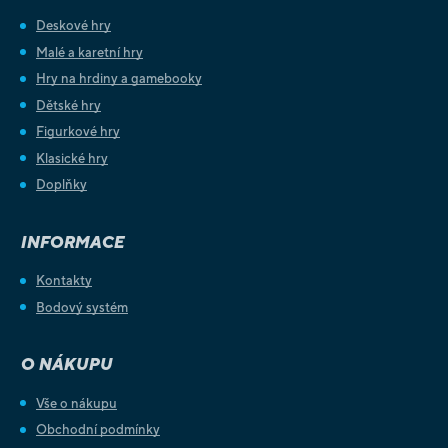
Deskové hry
Malé a karetní hry
Hry na hrdiny a gamebooky
Dětské hry
Figurkové hry
Klasické hry
Doplňky
INFORMACE
Kontakty
Bodový systém
O NÁKUPU
Vše o nákupu
Obchodní podmínky