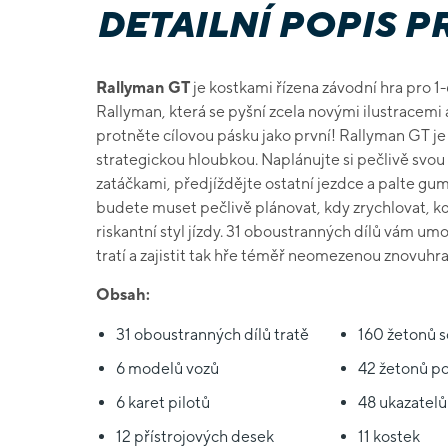
DETAILNÍ POPIS 
Rallyman GT
je kostkami řízena závodní hra pro 1-
Rallyman, která se pyšní zcela novými ilustracemi 
protněte cílovou pásku jako první! Rallyman GT j
strategickou hloubkou. Naplánujte si pečlivě svo
zatáčkami, předjíždějte ostatní jezdce a palte gu
budete muset pečlivě plánovat, kdy zrychlovat, kd
riskantní styl jízdy. 31 oboustranných dílů vám 
tratí a zajistit tak hře téměř neomezenou znovuhra
Obsah:
31 oboustranných dílů tratě
160 žetonů 
6 modelů vozů
42 žetonů p
6 karet pilotů
48 ukazatelů
12 přístrojových desek
11 kostek