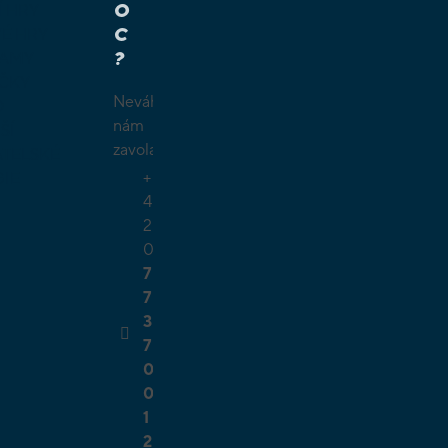
O
Í HRY
C
É HRY
?
LAMY
ČKY
Neváhejte
O
nám
ŠÍ
zavolat.
TELSKÉ
+
GIE
4
2
0
7
7
3
7
0
0
1
2