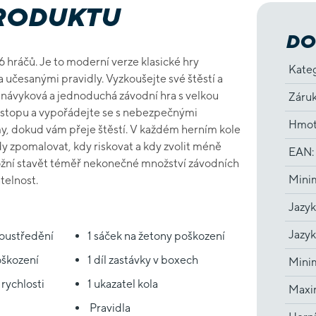
PRODUKTU
DO
6 hráčů. Je to moderní verze klasické hry
Kate
a učesanými pravidly. Vyzkoušejte své štěstí a
e návyková a jednoduchá závodní hra s velkou
Záru
u stopu a vypořádejte se s nebezpečnými
Hmot
my, dokud vám přeje štěstí. V každém herním kole
y zpomalovat, kdy riskovat a kdy zvolit méně
EAN
:
umožní stavět téměř nekonečné množství závodních
Minim
telnost.
Jazyk
Jazyk
soustředění
1 sáček na žetony poškození
oškození
1 díl zastávky v boxech
Minim
 rychlosti
1 ukazatel kola
Maxim
Pravidla