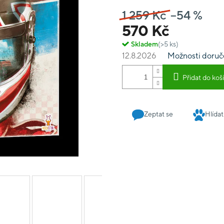
tom, jak moc jste ochotni r
1 259 Kč
–54 %
volbě správných pneumatik
má velmi pěkné zpracován
570 Kč
okruzích ve hře Formula D,
Skladem
(>5 ks)
12.8.2026
Možnosti doruč
Přidat do koš
Zeptat se
Hlídat