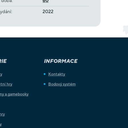
í doba
:
60
ydání
:
2022
IE
INFORMACE
ry
Kontakty
tní hry
Bodový systém
iny a gamebooky
hry
y