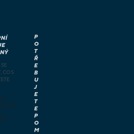
P
NÍ
O
JE
T
NÝ
Ř
 SE
E
, CO S
B
ŽETE
U
J
E
TE
T
KOUM
E
I
P
KU
O
M
É A