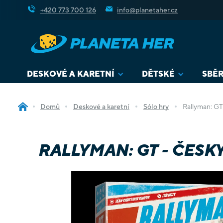
Přejít
+420 773 700 126
info@planetaher.cz
na
obsah
DESKOVÉ A KARETNÍ
DĚTSKÉ
SBĚR
Domů
Deskové a karetní
Sólo hry
Rallyman: GT
RALLYMAN: GT - ČESK