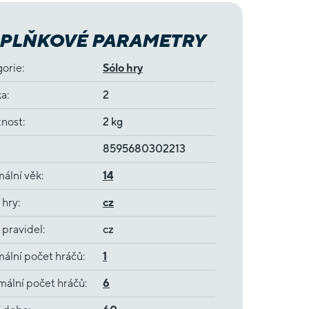
PLŇKOVÉ PARAMETRY
gorie
:
Sólo hry
ka
:
2
nost
:
2 kg
8595680302213
ální věk
:
14
 hry
:
cz
 pravidel
:
cz
ální počet hráčů
:
1
ální počet hráčů
:
6