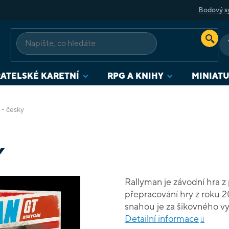
Bodový s
ATELSKÉ KARETNÍ
RPG A KNIHY
MINIAT
 - česky
Y
Rallyman je závodní hra z 
přepracování hry z roku 2
snahou je za šikovného vyu
etapy a nakonec zvítězit v 
Detailní informace