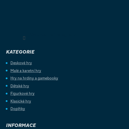
Sledovat na Instagramu
KATEGORIE
Deskové hry
Malé a karetní hry
Hry na hrdiny a gamebooky
Dětské hry
Figurkové hry
Klasické hry
Doplňky
INFORMACE