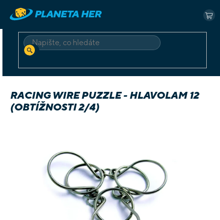
Přejít
na
NÁ
obsah
KO
HLEDAT
Domů
Klasické
Hlavolamy
Racing Wire Puzzle - hlavolam 12 (obtížnosti 2/4)
RACING WIRE PUZZLE - HLAVOLAM 12
(OBTÍŽNOSTI 2/4)