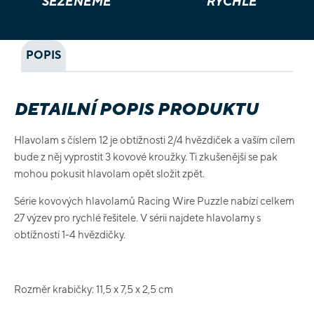
SEŽENEME
RYCHLE
POPIS
DETAILNÍ POPIS PRODUKTU
Hlavolam s číslem 12 je obtížnosti 2/4 hvězdiček a vaším cílem
bude z něj vyprostit 3 kovové kroužky. Ti zkušenější se pak
mohou pokusit hlavolam opět složit zpět.
Série kovových hlavolamů Racing Wire Puzzle nabízí celkem
27 výzev pro rychlé řešitele. V sérii najdete hlavolamy s
obtížností 1-4 hvězdičky.
Rozměr krabičky: 11,5 x 7,5 x 2,5 cm