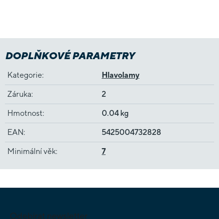
DOPLŇKOVÉ PARAMETRY
Kategorie
:
Hlavolamy
Záruka
:
2
Hmotnost
:
0.04 kg
EAN
:
5425004732828
Minimální věk
:
7
Z
á
p
Odebírat newsletter