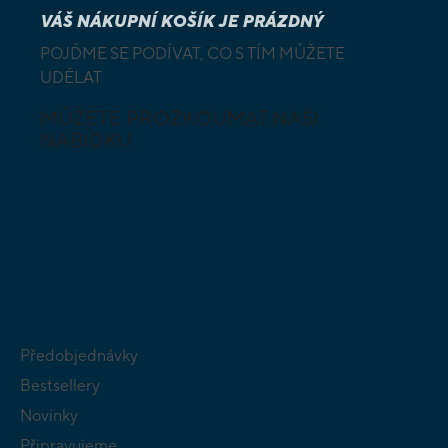
VÁŠ NÁKUPNÍ KOŠÍK JE PRÁZDNÝ
POJĎME SE PODÍVAT, CO S TÍM MŮŽETE
UDĚLAT
MŮŽETE PROZKOUMAT NAŠI
NABÍDKU
DESKOVÉ A
HLAVOLAMY
KARETNÍ HRY
VÝUKOVÉ HRY
SKLÁDAČKY
HRY PRO
BUDOVATELSKÉ
NEJMENŠÍ
STRATEGIE
Předobjednávky
Bestsellery
Novinky
Připravujeme