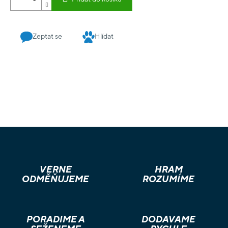
Zeptat se
Hlídat
VĚRNÉ
HRÁM
ODMĚŇUJEME
ROZUMÍME
PORADÍME A
DODÁVÁME