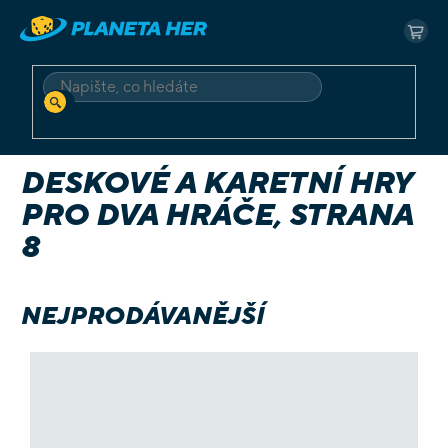
Přejít
na
NÁK
obsah
KOŠ
HLEDAT
Domů
Pro všechny
Dle určení
Pro dva
DESKOVÉ A KARETNÍ HRY
PRO DVA HRÁČE
, STRANA
8
NEJPRODÁVANĚJŠÍ