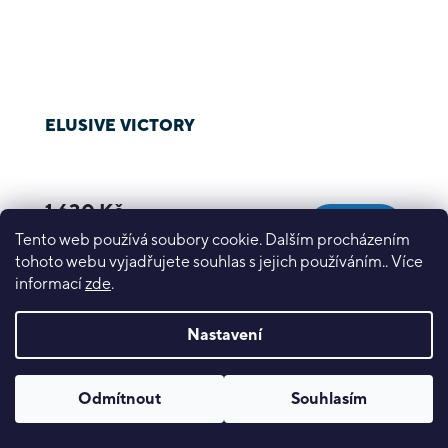
ELUSIVE VICTORY
1 630 Kč
DETAIL
Tento web používá soubory cookie. Dalším procházením
tohoto webu vyjadřujete souhlas s jejich používáním.. Více
informací
zde
.
Nastavení
Odmítnout
Souhlasím