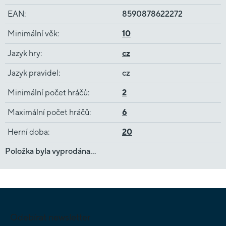
EAN
:
8590878622272
Minimální věk
:
10
Jazyk hry
:
cz
Jazyk pravidel
:
cz
Minimální počet hráčů
:
2
Maximální počet hráčů
:
6
Herní doba
:
20
Položka byla vyprodána…
Z
á
p
Odebírat newsletter