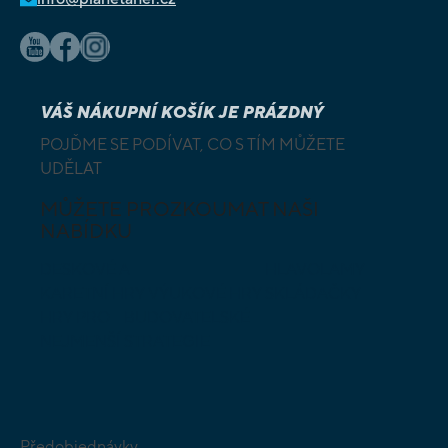
VÁŠ NÁKUPNÍ KOŠÍK JE PRÁZDNÝ
POJĎME SE PODÍVAT, CO S TÍM MŮŽETE
UDĚLAT
MŮŽETE PROZKOUMAT NAŠI
NABÍDKU
DESKOVÉ A
HLAVOLAMY
KARETNÍ HRY
VÝUKOVÉ HRY
SKLÁDAČKY
HRY PRO
BUDOVATELSKÉ
NEJMENŠÍ
STRATEGIE
Předobjednávky