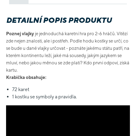
DETAILNÍ POPIS PRODUKTU
Poznej vlajky
je jednoduchá karetní hra pro 2-6 hráčů. Vítězí
zde nejen znalosti, ale i postřeh. Podle hodu kostky se určí, co
se bude u dané vlajky určovat - poznáte jakému státu patří, na
kterém kontinentu leží, jaké má sousedy, jakým jazykem se
mluví, nebo jakou měnou se zde platí? Kdo první odpoví, získá
kartu.
Krabička obsahuje:
72 karet
1 kostku se symboly a pravidla.