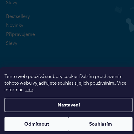
Slevy
Bestsellery
Novinky
Připravujeme
Slevy
Tento web používá soubory cookie. Dalším procházením
Copyright 2026
Planeta her
. Všechna práva vyhrazena.
tohoto webu vyjadřujete souhlas s jejich používáním.. Více
Vytvořil Shoptet Premium
informací
zde
.
Nastavení
Odmítnout
Souhlasím