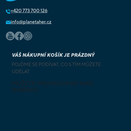
+420
773 700 126
info@planetaher.cz
VÁŠ NÁKUPNÍ KOŠÍK JE PRÁZDNÝ
POJĎME SE PODÍVAT, CO S TÍM MŮŽETE
UDĚLAT
MŮŽETE PROZKOUMAT NAŠI
NABÍDKU
DESKOVÉ A
HLAVOLAMY
KARETNÍ HRY
VÝUKOVÉ HRY
SKLÁDAČKY
HRY PRO
BUDOVATELSKÉ
NEJMENŠÍ
STRATEGIE