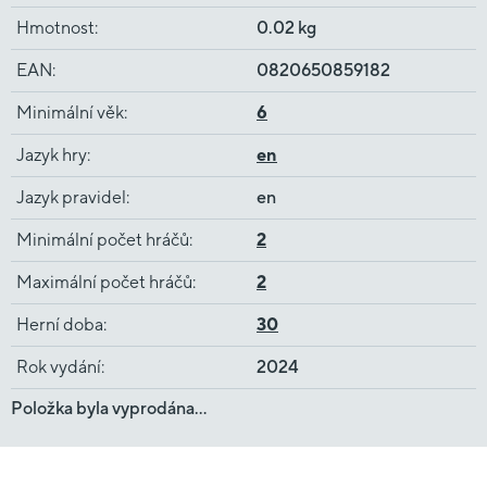
Hmotnost
:
0.02 kg
EAN
:
0820650859182
Minimální věk
:
6
Jazyk hry
:
en
Jazyk pravidel
:
en
Minimální počet hráčů
:
2
Maximální počet hráčů
:
2
Herní doba
:
30
Rok vydání
:
2024
Položka byla vyprodána…