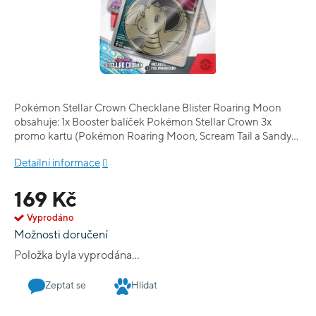
Pokémon Stellar Crown Checklane Blister Roaring Moon
obsahuje: 1x Booster balíček Pokémon Stellar Crown 3x
promo kartu (Pokémon Roaring Moon, Scream Tail a Sandy
Shocks) 1x Házecí mince s Pokémonem Dragonite přístupový
Detailní informace
kód pro Pokémon TCG online hru
169 Kč
Vyprodáno
Možnosti doručení
Položka byla vyprodána…
Zeptat se
Hlídat