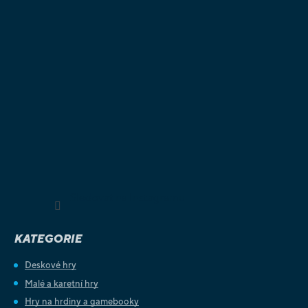
Sledovat na Instagramu
KATEGORIE
Deskové hry
Malé a karetní hry
Hry na hrdiny a gamebooky