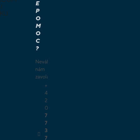
E
I
P
KU
O
M
É A
O
Í HRY
C
É HRY
?
LAMY
ČKY
Neváhejte
O
nám
ŠÍ
zavolat.
TELSKÉ
+
GIE
4
2
0
7
7
3
7