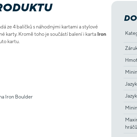
PRODUKTU
DO
ládá ze 4 balíčků s náhodnými kartami a stylové
Kate
né karty. Kromě toho je součástí balení i karta
Iron
uto kartu.
Záru
Hmot
Minim
Jazyk
Jazyk
na Iron Boulder
Minim
Maxi
hráč