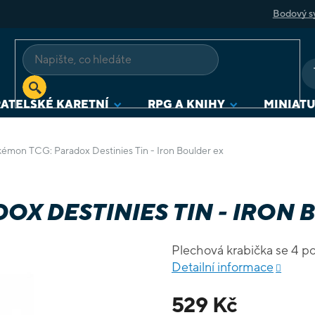
Bodový s
ATELSKÉ KARETNÍ
RPG A KNIHY
MINIAT
émon TCG: Paradox Destinies Tin - Iron Boulder ex
X DESTINIES TIN - IRON 
Plechová krabička se 4 po
Detailní informace
529 Kč