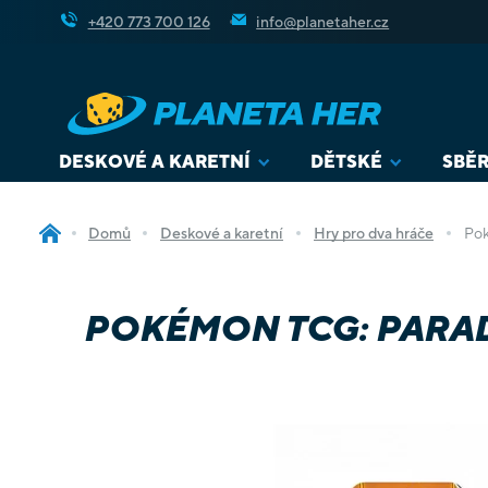
Přejít
+420 773 700 126
info@planetaher.cz
na
obsah
DESKOVÉ A KARETNÍ
DĚTSKÉ
SBĚR
Domů
Deskové a karetní
Hry pro dva hráče
Pok
POKÉMON TCG: PARADO