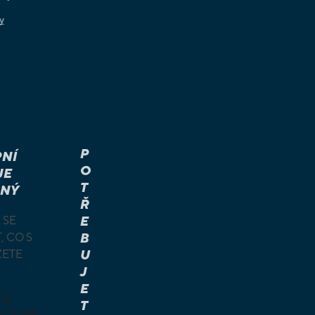
y
P
NÍ
O
JE
T
NÝ
Ř
 SE
E
, CO S
B
ŽETE
U
J
E
TE
T
KOUM