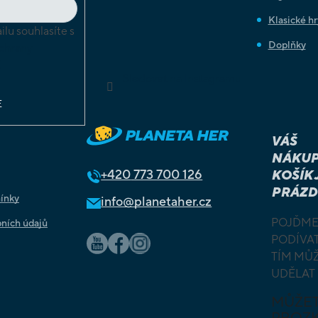
Klasické hr
lu souhlasíte s
Doplňky
chrany
ů
Sledovat na Instagramu
E
VÁŠ
NÁKUP
+420
773 700 126
KOŠÍK 
PRÁZD
ínky
info@planetaher.cz
POJĎME
ních údajů
PODÍVAT
TÍM MŮ
UDĚLAT
MŮŽE
PROZ