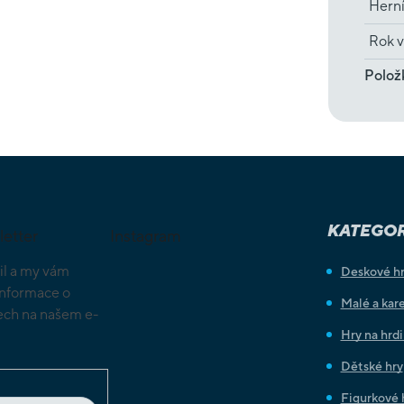
Hern
Rok v
Polož
KATEGOR
letter
Instagram
il a my vám
Deskové h
informace o
Malé a kare
ch na našem e-
Hry na hrd
Dětské hry
Figurkové 