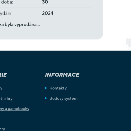
í doba
:
30
ydání
:
2024
ka byla vyprodána…
IE
INFORMACE
ry
Kontakty
tní hry
Bodový systém
iny a gamebooky
hry