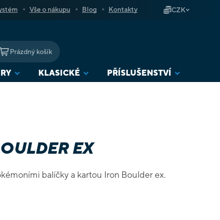
ystém
Vše o nákupu
Blog
Kontakty
CZK
Prázdný košík
NÁKUPNÍ
KOŠÍK
URY
KLASICKÉ
PŘÍSLUŠENSTVÍ
BOULDER EX
kémoními balíčky a kartou Iron Boulder ex.