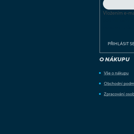
Vložením e-mai
podmínkami o
osobních údaj
PŘIHLÁSIT S
O NÁKUPU
Vše o nákupu
Obchodní podm
Zpracování osob