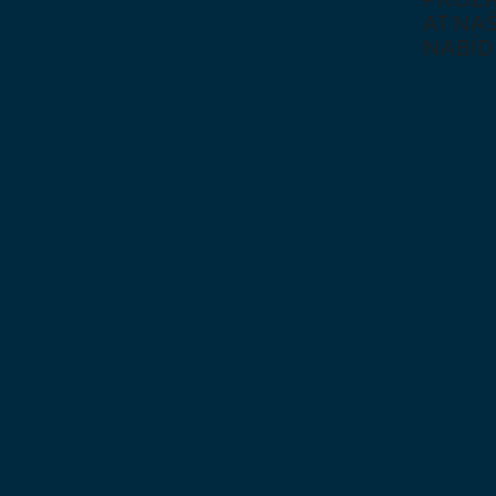
AT NAŠ
NABÍD
DESKOV
KARETN
VÝUKOV
HLAVO
SKLÁDA
HRY PR
NEJMEN
BUDOVA
STRATE