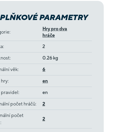
PLŇKOVÉ PARAMETRY
Hry pro dva
gorie
:
hráče
ka
:
2
nost
:
0.26 kg
ální věk
:
6
 hry
:
en
 pravidel
:
en
ální počet hráčů
:
2
mální počet
2
ů
: