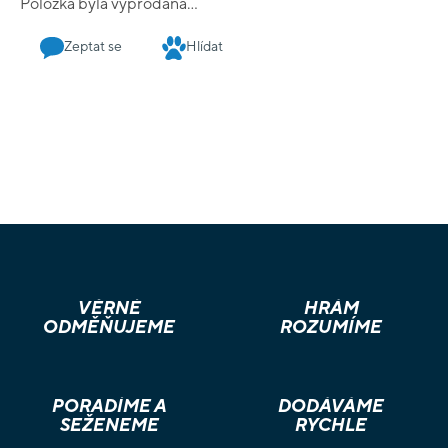
Položka byla vyprodána…
Zeptat se
Hlídat
VĚRNÉ
HRÁM
ODMĚŇUJEME
ROZUMÍME
PORADÍME A
DODÁVÁME
SEŽENEME
RYCHLE