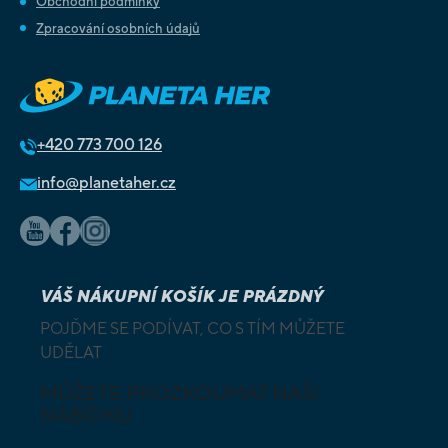
Obchodní podmínky
Zpracování osobních údajů
+420
773 700 126
info@planetaher.cz
VÁŠ NÁKUPNÍ KOŠÍK JE PRÁZDNÝ
POJĎME SE PODÍVAT, CO S TÍM MŮŽETE
UDĚLAT
MŮŽETE PROZKOUMAT NAŠI
NABÍDKU