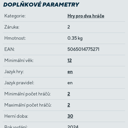
DOPLŇKOVÉ PARAMETRY
Kategorie
:
Hry pro dva hráče
Záruka
:
2
Hmotnost
:
0.35 kg
EAN
:
5065014775271
Minimální věk
:
12
Jazyk hry
:
en
Jazyk pravidel
:
en
Minimální počet hráčů
:
2
Maximální počet hráčů
:
2
Herní doba
:
30
Rok vydání
:
2024