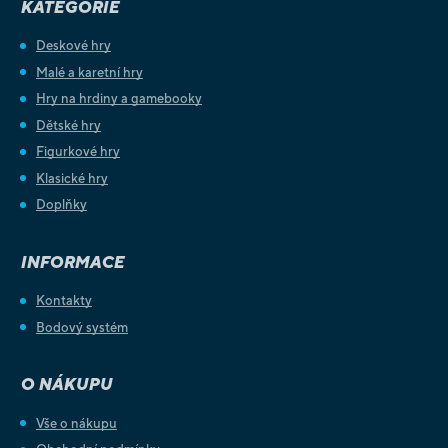
KATEGORIE
Deskové hry
Malé a karetní hry
Hry na hrdiny a gamebooky
Dětské hry
Figurkové hry
Klasické hry
Doplňky
INFORMACE
Kontakty
Bodový systém
O NÁKUPU
Vše o nákupu