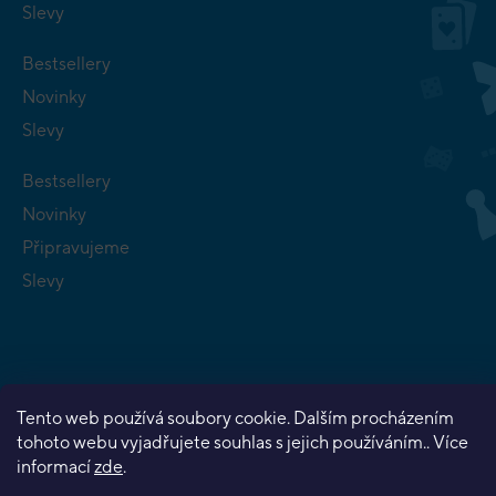
Slevy
Bestsellery
Novinky
Slevy
Bestsellery
Novinky
Připravujeme
Slevy
Tento web používá soubory cookie. Dalším procházením
Copyright 2026
Planeta her
. Všechna práva vyhrazena.
tohoto webu vyjadřujete souhlas s jejich používáním.. Více
Vytvořil Shoptet Premium
informací
zde
.