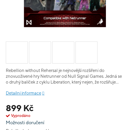
Rebellion without Rehersal je nejnovější rozšíření do
znovuoživené hry Netrunner od Null Signal Games. Jedná se
o druhý balíček z cyklu Liberation, který nejen, že rozšiřuje
příběh a univerzum Netrunnera, ale hlavně obsahuje 189
Detailní informace
herních karet - 3 identity a 186 karet, každou ve třech kopiích.
K plnohodnotnému hraní je potřeba ještě System Gateway.
899 Kč
Nová série přináší značný skok v grafice, obrázky na kartách
se už vyrovnají i překonají mnoho moderních her.
Vyprodáno
Možnosti doručení