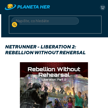
Přejít
na
NÁ
obsah
KO
HLEDAT
Domů
Deskové a karetní
Hry pro dva hráče
Netrunner - Liberation 2: Rebellion without Rehersal
NETRUNNER - LIBERATION 2:
REBELLION WITHOUT REHERSAL