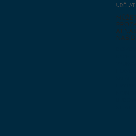
UDĚLAT
MŮŽE
PROZ
AT NAŠ
NABÍD
DESKOV
KARETN
VÝUKOV
HLAVO
SKLÁDA
HRY PR
NEJMEN
BUDOVA
STRATE