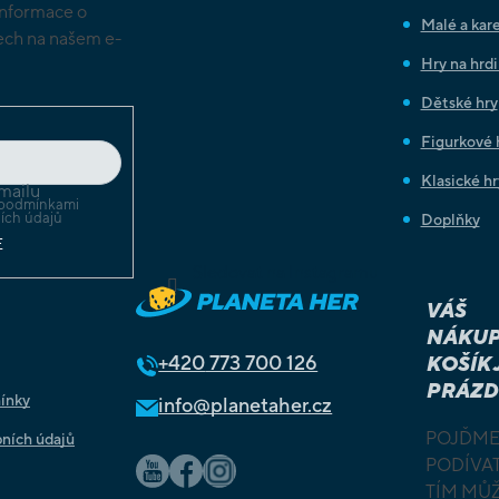
informace o
Malé a kare
ch na našem e-
Hry na hrd
Dětské hry
Figurkové 
Klasické hr
mailu
podmínkami
ích údajů
Doplňky
E
Sledovat na Instagramu
VÁŠ
NÁKUP
+420
773 700 126
KOŠÍK 
PRÁZD
ínky
info@planetaher.cz
POJĎME
ních údajů
PODÍVAT
TÍM MŮ