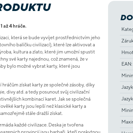
PRODUKTU
DO
1 až 4 hráče.
Kate
izaci, která se bude vyvíjet prostřednictvím jeho
Záru
ovního balíčku civilizací), které lze aktivovat a
roba, kultura a zlato, které jim umožní spustit
Hmot
chny své karty najednou, což znamená, že v
EAN
:
by bylo možné vybrat karty, které jsou
Minim
 hráčům získat karty ze společné zásoby, díky
Jazyk
 divy atd. a tedy posunout svůj civilizační
Jazyk
ktivnějších kombinací karet. Jak se společná
ověké karty jsou lepší než klasické karty a
Minim
 samozřejmě stále dražší získat.
Maxim
rmáda každé civilizace. Deska je tvořena
sazených provincií jsou barbaři, kteří poskytnou