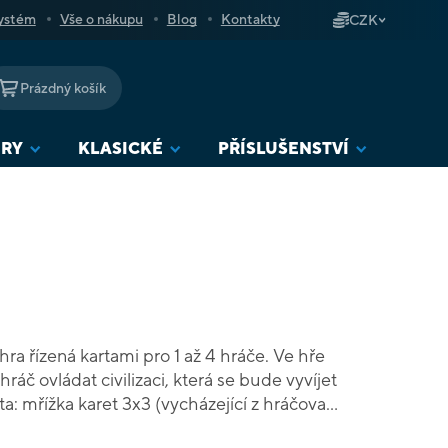
ystém
Vše o nákupu
Blog
Kontakty
CZK
Prázdný košík
NÁKUPNÍ
KOŠÍK
URY
KLASICKÉ
PŘÍSLUŠENSTVÍ
hra řízená kartami pro 1 až 4 hráče. Ve hře
č ovládat civilizaci, která se bude vyvíjet
a: mřížka karet 3x3 (vycházející z hráčova
zací), které lze aktivovat a shromažďovat různé