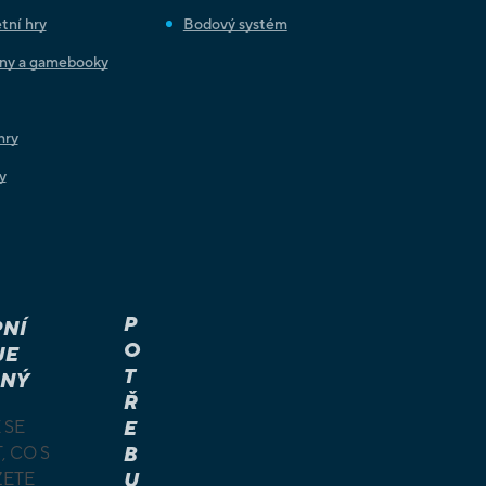
tní hry
Bodový systém
iny a gamebooky
hry
y
P
NÍ
O
JE
T
NÝ
Ř
 SE
E
, CO S
B
ŽETE
U