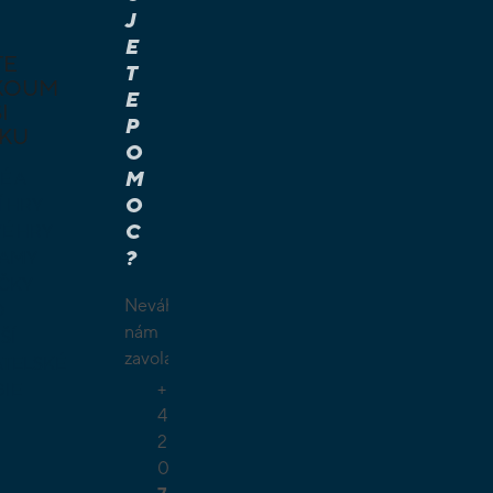
J
E
TE
T
KOUM
E
I
P
KU
O
M
É A
O
Í HRY
C
É HRY
?
LAMY
ČKY
Neváhejte
O
nám
ŠÍ
zavolat.
TELSKÉ
+
GIE
4
2
0