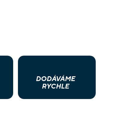
ní 226 dalších žetonů 44 barevných žetonů 1
mapami
DODÁVÁME
RYCHLE