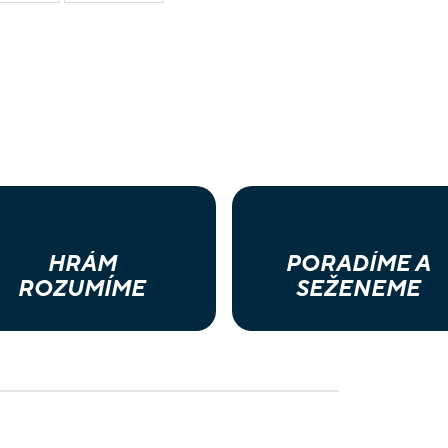
jednotek, zvědů a opevně
pravidla hry 1 průvodce 
HRÁM
PORADÍME A
ROZUMÍME
SEŽENEME