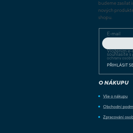
budeme zasílat 
nových produkte
shopu.
E-mail
Vložením e-
souhlasíte s
ochrany osobn
PŘIHLÁSIT S
O NÁKUPU
Vše o nákupu
Obchodní podm
Zpracování osob