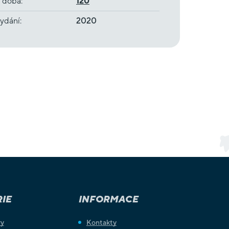
í doba
:
120
ydání
:
2020
IE
INFORMACE
ry
Kontakty