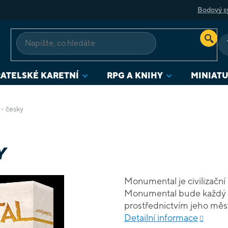
Bodový s
ATELSKÉ KARETNÍ
RPG A KNIHY
MINIAT
- česky
Y
Monumental je civilizační 
Monumental bude každý hrá
prostřednictvím jeho měst
startovního balíčku civili
Detailní informace