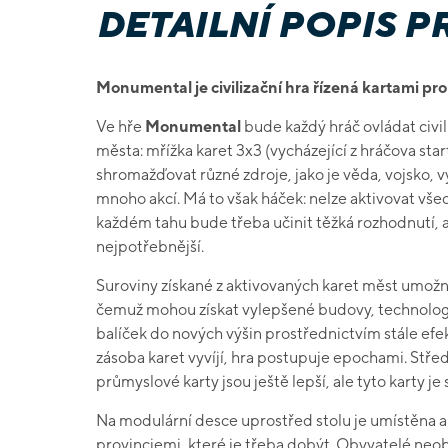
DETAILNÍ POPIS 
Monumental je civilizační hra řízená kartami pro 
Ve hře
Monumental
bude každý hráč ovládat civil
města: mřížka karet 3x3 (vycházející z hráčova start
shromažďovat různé zdroje, jako je věda, vojsko, vý
mnoho akcí. Má to však háček: nelze aktivovat vše
každém tahu bude třeba učinit těžká rozhodnutí, a
nejpotřebnější.
Suroviny získané z aktivovaných karet měst umožní
čemuž mohou získat vylepšené budovy, technologie,
balíček do nových výšin prostřednictvím stále efe
zásoba karet vyvíjí, hra postupuje epochami. Střed
průmyslové karty jsou ještě lepší, ale tyto karty je
Na modulární desce uprostřed stolu je umístěna a
provinciemi, které je třeba dobýt. Obyvatelé neob