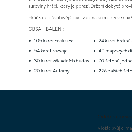
suroviny hráči, který je porazí. Držení dobyté prov
Hráč s nejpůsobivější civilizací na konci hry se nav
OBSAH BALENÍ:
105 karet civilizace
24 karet hrdinů 
54 karet rozvoje
40 mapových dí
30 karet základních budov
70 žetonů jedno
20 karet Automy
226 dalších žet
Z
á
p
a
Odebírat news
t
í
Vložte svůj e-ma