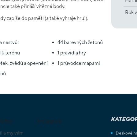
Hern
incie také přináší vítězné body.
Rok v
ždy zapíše do paměti (a také vyhraje hru!).
a nestvůr
44 barevných žetonů
lů terénu
1 pravidla hry
tek, zvědů a opevnění
1 průvodce mapami
onů
KATEGOR
letter
Instagram
il a my vám
Deskové h