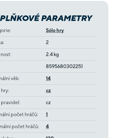
PLŇKOVÉ PARAMETRY
gorie
:
Sólo hry
ka
:
2
nost
:
2.4 kg
8595680302251
ální věk
:
14
 hry
:
cz
 pravidel
:
cz
ální počet hráčů
:
1
ální počet hráčů
:
4