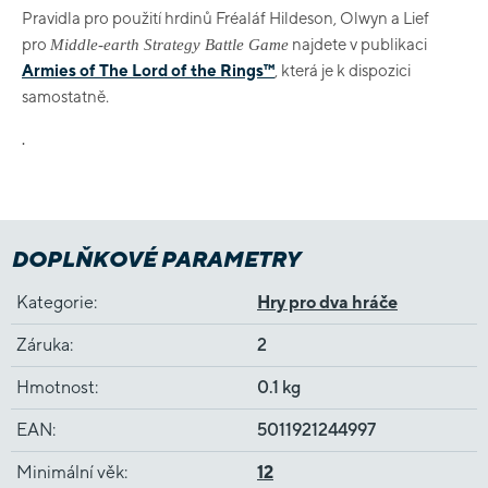
Pravidla pro použití hrdinů Fréaláf Hildeson, Olwyn a Lief
pro
najdete v publikaci
Middle-earth Strategy Battle Game
Armies of The Lord of the Rings™
, která je k dispozici
samostatně.
.
DOPLŇKOVÉ PARAMETRY
Kategorie
:
Hry pro dva hráče
Záruka
:
2
Hmotnost
:
0.1 kg
EAN
:
5011921244997
Minimální věk
:
12