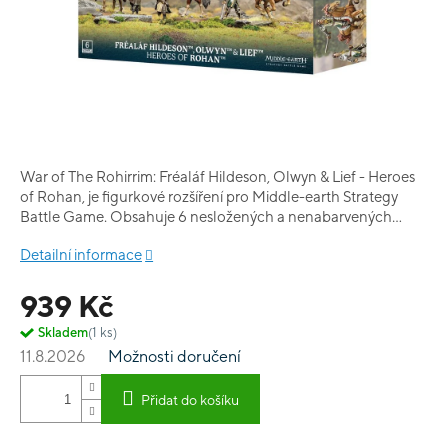
War of The Rohirrim: Fréaláf Hildeson, Olwyn & Lief - Heroes
of Rohan, je figurkové rozšíření pro Middle-earth Strategy
Battle Game. Obsahuje 6 nesložených a nenabarvených
miniatur Fréaláf Hildeson, Olwyn a Lief. Všichni tři hrdinové
Detailní informace
mají svojí jezdeckou i pěší miniaturu.
939 Kč
Skladem
(1 ks)
11.8.2026
Možnosti doručení
Přidat do košíku