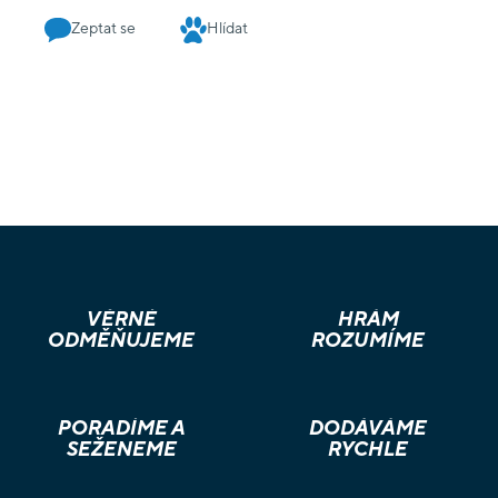
Zeptat se
Hlídat
VĚRNÉ
HRÁM
ODMĚŇUJEME
ROZUMÍME
PORADÍME A
DODÁVÁME
SEŽENEME
RYCHLE