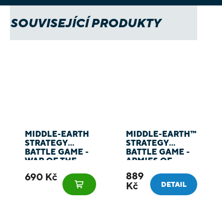
SOUVISEJÍCÍ PRODUKTY
MIDDLE-EARTH
MIDDLE-EARTH™
STRATEGY
STRATEGY
BATTLE GAME -
BATTLE GAME -
WAR OF THE
ARMIES OF
ROHIRRIM -
MIDDLE-EARTH™
889
690 Kč
HELM
2025
Kč
DETAIL
HAMMERHAND -
KING OF ROHAN