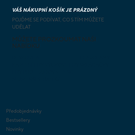
VÁŠ NÁKUPNÍ KOŠÍK JE PRÁZDNÝ
POJĎME SE PODÍVAT, CO S TÍM MŮŽETE
UDĚLAT
MŮŽETE PROZKOUMAT NAŠI
NABÍDKU
DESKOVÉ A
HLAVOLAMY
KARETNÍ HRY
VÝUKOVÉ HRY
SKLÁDAČKY
HRY PRO
BUDOVATELSKÉ
NEJMENŠÍ
STRATEGIE
Předobjednávky
Bestsellery
Novinky