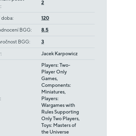
2
ů
:
í doba
:
120
dnocení BGG
:
8.5
ročnost BGG
:
3
r
:
Jacek Karpowicz
Players: Two-
Player Only
Games,
Components:
Miniatures,
:
Players:
Wargames with
Rules Supporting
Only Two Players,
Toys: Masters of
the Universe