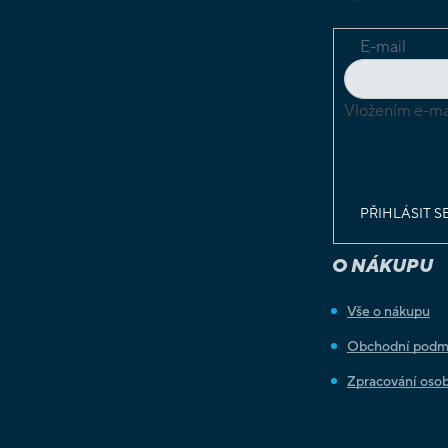
E-mail
Vložením e-mai
podmínkami o
osobních údaj
PŘIHLÁSIT S
O NÁKUPU
Vše o nákupu
Obchodní podm
Zpracování osob