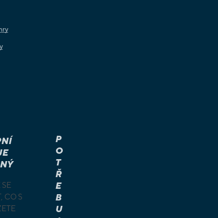
hry
y
P
NÍ
O
JE
T
NÝ
Ř
 SE
E
, CO S
B
ŽETE
U