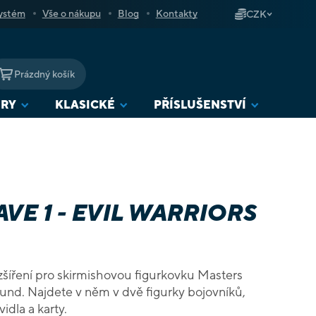
ystém
Vše o nákupu
Blog
Kontakty
CZK
Prázdný košík
NÁKUPNÍ
KOŠÍK
URY
KLASICKÉ
PŘÍSLUŠENSTVÍ
VE 1 - EVIL WARRIORS
ozšíření pro skirmishovou figurkovku Masters
ound. Najdete v něm v dvě figurky bojovníků,
idla a karty.