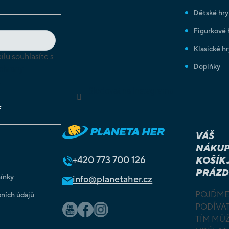
Dětské hry
Figurkové 
Klasické hr
lu souhlasíte s
Doplňky
chrany
ů
Sledovat na Instagramu
E
VÁŠ
NÁKUP
+420
773 700 126
KOŠÍK 
PRÁZD
ínky
info@planetaher.cz
POJĎME
ních údajů
PODÍVAT
TÍM MŮ