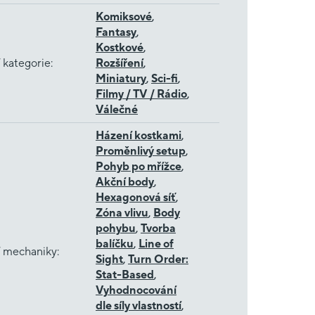
Komiksové
,
Fantasy
,
Kostkové
,
 kategorie
:
Rozšíření
,
Miniatury
,
Sci-fi
,
Filmy / TV / Rádio
,
Válečné
Házení kostkami
,
Proměnlivý setup
,
Pohyb po mřížce
,
Akční body
,
Hexagonová síť
,
Zóna vlivu
,
Body
pohybu
,
Tvorba
balíčku
,
Line of
í mechaniky
:
Sight
,
Turn Order:
Stat-Based
,
Vyhodnocování
dle síly vlastností
,