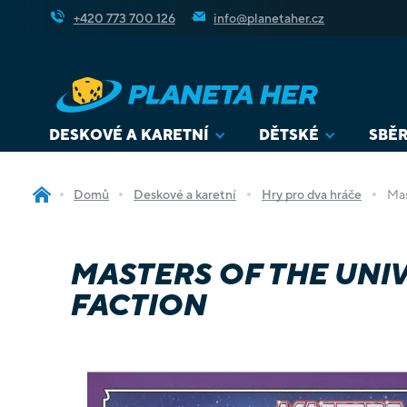
Přejít
+420 773 700 126
info@planetaher.cz
na
obsah
DESKOVÉ A KARETNÍ
DĚTSKÉ
SBĚR
Domů
Deskové a karetní
Hry pro dva hráče
Mas
MASTERS OF THE UNIV
FACTION