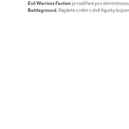
Evil Warriors Faction
je rozšíření pro skirmishov
Battleground
.
Najdete v něm v dvě figurky bojovní