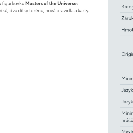
ou figurkovku
Masters of the Universe:
Kate
ků, dva dílky terénu, nová pravidla a karty.
Záru
Hmot
Origi
Minim
Jazyk
Jazyk
Minim
hráč
Maxi