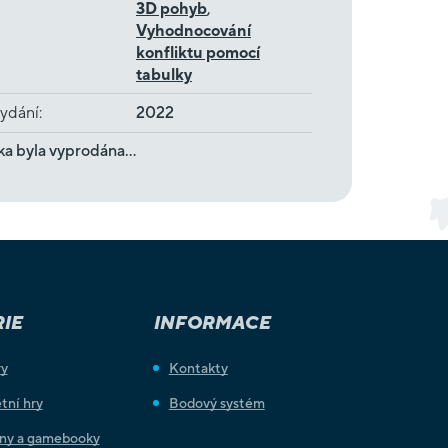
3D pohyb
,
Vyhodnocování
konfliktu pomocí
tabulky
ydání
:
2022
ka byla vyprodána…
IE
INFORMACE
ry
Kontakty
tní hry
Bodový systém
iny a gamebooky