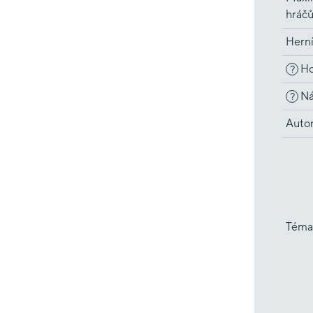
hráč
Hern
Ho
?
Ná
?
Auto
Téma