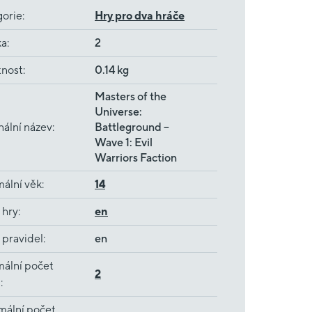
gorie
:
Hry pro dva hráče
ka
:
2
nost
:
0.14 kg
Masters of the
Universe:
nální název
:
Battleground –
Wave 1: Evil
Warriors Faction
ální věk
:
14
 hry
:
en
 pravidel
:
en
ální počet
2
ů
:
mální počet