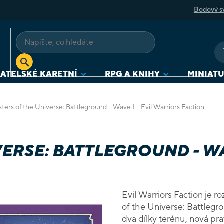
Bodový s
ATELSKÉ KARETNÍ
RPG A KNIHY
MINIAT
ters of the Universe: Battleground - Wave 1 - Evil Warriors Faction
ERSE: BATTLEGROUND - WA
Evil Warriors Faction je r
of the Universe: Battlegr
dva dílky terénu, nová prav