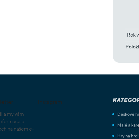
Rok v
Polož
KATEGOR
letter
Instagram
il a my vám
Deskové h
informace o
Malé a kare
ch na našem e-
Hry na hrd