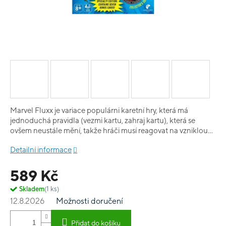
Marvel Fluxx je variace populárni karetní hry, která má
jednoduchá pravidla (vezmi kartu, zahraj kartu), která se
ovšem neustále mění, takže hráči musí reagovat na vzniklou
situaci a snažit se sesbírat karty požadované pro vítězství (které
Detailní informace
se ovšem taky každou chvíli mění). V tomto vydání tak budou
hráči sbírat karty všech možných Spidermanů, Captain
589 Kč
Ameriků, Thorů, Hulků Ironmanů a všech možných ostatních
manů a womenů.
Skladem
(1 ks)
12.8.2026
Možnosti doručení
Přidat do košíku