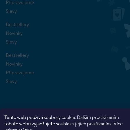
Připravujeme
Slevy
Bestsellery
Novinky
Slevy
Bestsellery
Novinky
Připravujeme
Slevy
Tento web používá soubory cookie. Dalším procházením
Copyright 2026
Planeta her
. Všechna práva vyhrazena.
tohoto webu vyjadřujete souhlas s jejich používáním.. Více
Vytvořil Shoptet Premium