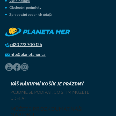
Vše o nákupu
Obchodní podmínky
Zpracování osobních údajů
+420
773 700 126
info@planetaher.cz
VÁŠ NÁKUPNÍ KOŠÍK JE PRÁZDNÝ
POJĎME SE PODÍVAT, CO S TÍM MŮŽETE
UDĚLAT
MŮŽETE PROZKOUMAT NAŠI
NABÍDKU