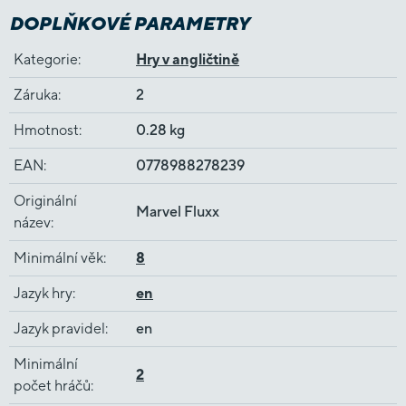
DOPLŇKOVÉ PARAMETRY
Kategorie
:
Hry v angličtině
Záruka
:
2
Hmotnost
:
0.28 kg
EAN
:
0778988278239
Originální
Marvel Fluxx
název
:
Minimální věk
:
8
Jazyk hry
:
en
Jazyk pravidel
:
en
Minimální
2
počet hráčů
: