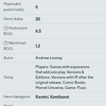
Maximální
6
počet hráčů
:
Herní doba
:
30
Hodnocení
?
6.5
BGG
:
Náročnost
?
1.3
BGG
:
Autor
:
Andrew Looney
Players: Games with expansions
that add solo play, Versions &
Téma
:
Editions: Versions with IP after the
original release, Comic Books:
Marvel Universe, Game: Fluxx
Herní kategorie
:
Karetní
,
Komiksové
Herní