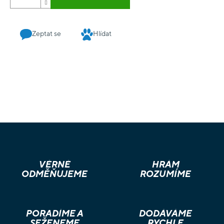
Zeptat se
Hlídat
VĚRNÉ
HRÁM
ODMĚŇUJEME
ROZUMÍME
PORADÍME A
DODÁVÁME
SEŽENEME
RYCHLE