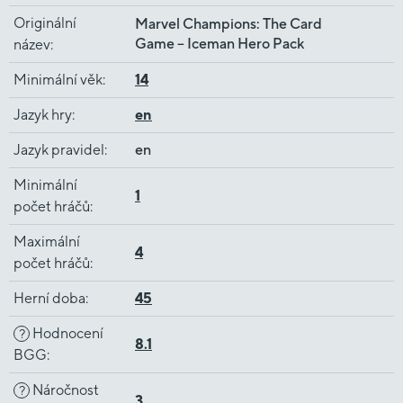
Originální
Marvel Champions: The Card
Game – Iceman Hero Pack
název
:
Minimální věk
:
14
Jazyk hry
:
en
Jazyk pravidel
:
en
Minimální
1
počet hráčů
:
Maximální
4
počet hráčů
:
Herní doba
:
45
Hodnocení
?
8.1
BGG
:
Náročnost
?
3