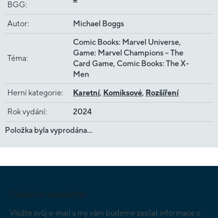
BGG
:
Autor
:
Michael Boggs
Comic Books: Marvel Universe,
Game: Marvel Champions – The
Téma
:
Card Game, Comic Books: The X-
Men
Herní kategorie
:
Karetní
,
Komiksové
,
Rozšíření
Rok vydání
:
2024
Položka byla vyprodána…
Z
á
p
Odebírat newsletter
a
t
Vložte svůj e-mail a my vám budeme zasílat informace o