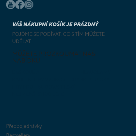
VÁŠ NÁKUPNÍ KOŠÍK JE PRÁZDNÝ
POJĎME SE PODÍVAT, CO S TÍM MŮŽETE
UDĚLAT
MŮŽETE PROZKOUMAT NAŠI
NABÍDKU
DESKOVÉ A
HLAVOLAMY
KARETNÍ HRY
VÝUKOVÉ HRY
SKLÁDAČKY
HRY PRO
BUDOVATELSKÉ
NEJMENŠÍ
STRATEGIE
Předobjednávky
Bestsellery