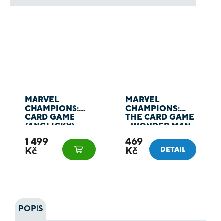
MARVEL
MARVEL
CHAMPIONS:
CHAMPIONS:
CARD GAME
THE CARD GAME
(ANGLICKY)
- WONDER MAN
HERO PACK
1 499
469
Kč
Kč
DETAIL
POPIS