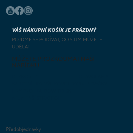
VÁŠ NÁKUPNÍ KOŠÍK JE PRÁZDNÝ
POJĎME SE PODÍVAT, CO S TÍM MŮŽETE
UDĚLAT
MŮŽETE PROZKOUMAT NAŠI
NABÍDKU
DESKOVÉ A
HLAVOLAMY
KARETNÍ HRY
VÝUKOVÉ HRY
SKLÁDAČKY
HRY PRO
BUDOVATELSKÉ
NEJMENŠÍ
STRATEGIE
Předobjednávky