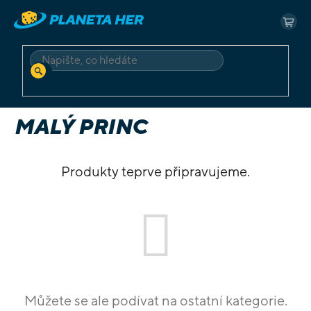
Přejít
na
NÁK
obsah
KOŠ
HLEDAT
Domů
Pro rodiny
Světy
Malý princ
MALÝ PRINC
Produkty teprve připravujeme.
Můžete se ale podívat na ostatní kategorie.