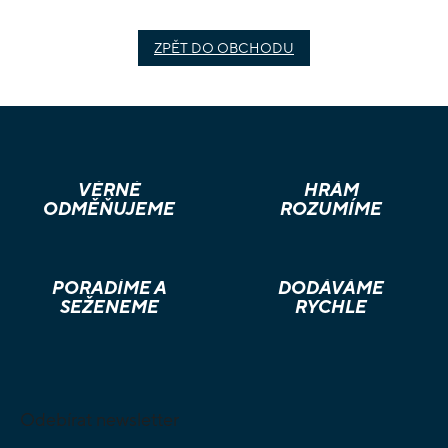
ZPĚT DO OBCHODU
VĚRNÉ
HRÁM
ODMĚŇUJEME
ROZUMÍME
PORADÍME A
DODÁVÁME
SEŽENEME
RYCHLE
Z
á
p
Odebírat newsletter
a