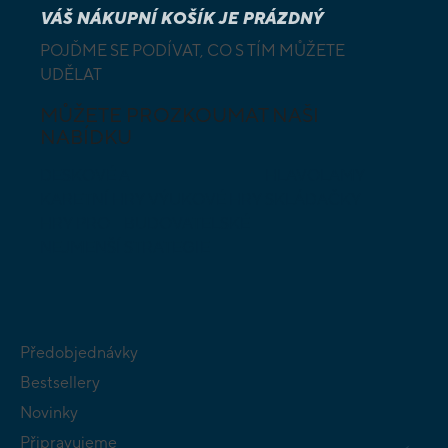
VÁŠ NÁKUPNÍ KOŠÍK JE PRÁZDNÝ
POJĎME SE PODÍVAT, CO S TÍM MŮŽETE
UDĚLAT
MŮŽETE PROZKOUMAT NAŠI
NABÍDKU
DESKOVÉ A
HLAVOLAMY
KARETNÍ HRY
VÝUKOVÉ HRY
SKLÁDAČKY
HRY PRO
BUDOVATELSKÉ
NEJMENŠÍ
STRATEGIE
Předobjednávky
Bestsellery
Novinky
Připravujeme