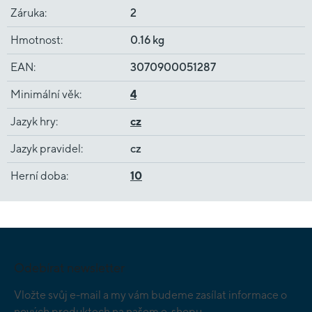
Záruka
:
2
Hmotnost
:
0.16 kg
EAN
:
3070900051287
Minimální věk
:
4
Jazyk hry
:
cz
Jazyk pravidel
:
cz
Herní doba
:
10
Z
á
p
Odebírat newsletter
a
t
Vložte svůj e-mail a my vám budeme zasílat informace o
í
nových produktech na našem e-shopu.