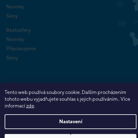
Novinky
Slevy
Bestsellery
Novinky
Připravujeme
Slevy
Tento web používá soubory cookie. Dalším procházením
Copyright 2026
Planeta her
. Všechna práva vyhrazena.
tohoto webu vyjadřujete souhlas s jejich používáním.. Více
Vytvořil Shoptet Premium
informací
zde
.
Nastavení