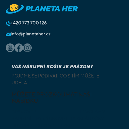
+420
773 700 126
info@planetaher.cz
VÁŠ NÁKUPNÍ KOŠÍK JE PRÁZDNÝ
POJĎME SE PODÍVAT, CO S TÍM MŮŽETE
UDĚLAT
MŮŽETE PROZKOUMAT NAŠI
NABÍDKU
DESKOVÉ A
HLAVOLAMY
KARETNÍ HRY
VÝUKOVÉ HRY
SKLÁDAČKY
HRY PRO
BUDOVATELSKÉ