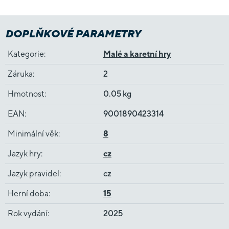
DOPLŇKOVÉ PARAMETRY
Kategorie
:
Malé a karetní hry
Záruka
:
2
Hmotnost
:
0.05 kg
EAN
:
9001890423314
Minimální věk
:
8
Jazyk hry
:
cz
Jazyk pravidel
:
cz
Herní doba
:
15
Rok vydání
:
2025