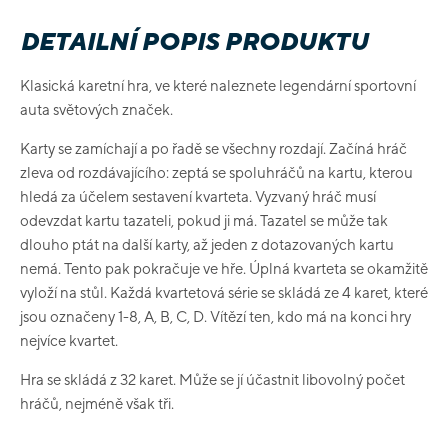
DETAILNÍ POPIS PRODUKTU
Klasická karetní hra, ve které naleznete legendární sportovní
auta světových značek.
Karty se zamíchají a po řadě se všechny rozdají. Začíná hráč
zleva od rozdávajícího: zeptá se spoluhráčů na kartu, kterou
hledá za účelem sestavení kvarteta. Vyzvaný hráč musí
odevzdat kartu tazateli, pokud ji má. Tazatel se může tak
dlouho ptát na další karty, až jeden z dotazovaných kartu
nemá. Tento pak pokračuje ve hře. Úplná kvarteta se okamžitě
vyloží na stůl. Každá kvartetová série se skládá ze 4 karet, které
jsou označeny 1-8, A, B, C, D. Vítězí ten, kdo má na konci hry
nejvíce kvartet.
Hra se skládá z 32 karet. Může se jí účastnit libovolný počet
hráčů, nejméně však tři.