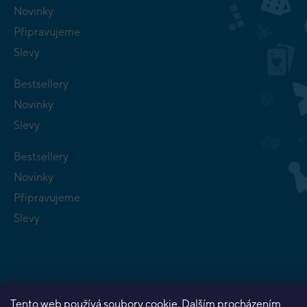
Novinky
Připravujeme
Slevy
Bestsellery
Novinky
Slevy
Bestsellery
Novinky
Připravujeme
Slevy
Tento web používá soubory cookie. Dalším procházením
Copyright 2026
Planeta her
. Všechna práva vyhrazena.