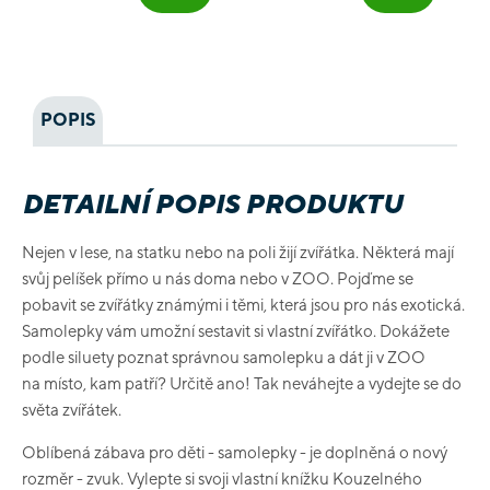
POPIS
DETAILNÍ POPIS PRODUKTU
Nejen v lese, na statku nebo na poli žijí zvířátka. Některá mají
svůj pelíšek přímo u nás doma nebo v ZOO. Pojďme se
pobavit se zvířátky známými i těmi, která jsou pro nás exotická.
Samolepky vám umožní sestavit si vlastní zvířátko. Dokážete
podle siluety poznat správnou samolepku a dát ji v ZOO
na místo, kam patří? Určitě ano! Tak neváhejte a vydejte se do
světa zvířátek.
Oblíbená zábava pro děti - samolepky - je doplněná o nový
rozměr - zvuk. Vylepte si svoji vlastní knížku Kouzelného