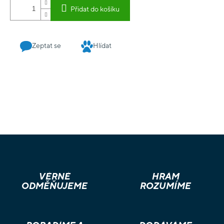
obsahuje přes 1 000 zvukových stop. V knížce najdete 16
Přidat do košíku
stran a 8 samolepkových ozvučených archů.
Zeptat se
Hlídat
VĚRNÉ
HRÁM
ODMĚŇUJEME
ROZUMÍME