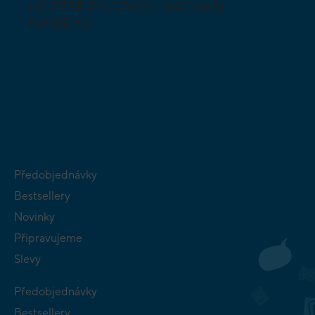
MŮŽETE PROZKOUMAT NAŠI
NABÍDKU
DESKOVÉ A
HLAVOLAMY
KARETNÍ HRY
VÝUKOVÉ HRY
SKLÁDAČKY
HRY PRO
BUDOVATELSKÉ
NEJMENŠÍ
STRATEGIE
Předobjednávky
Bestsellery
Novinky
Připravujeme
Slevy
Předobjednávky
Bestsellery