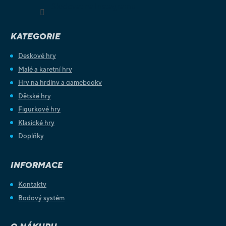
Sledovat na Instagramu
KATEGORIE
Deskové hry
Malé a karetní hry
Hry na hrdiny a gamebooky
Dětské hry
Figurkové hry
Klasické hry
Doplňky
INFORMACE
Kontakty
Bodový systém