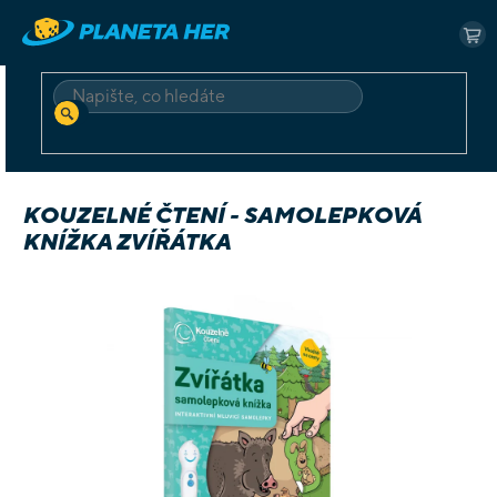
Přejít
na
NÁ
obsah
KO
HLEDAT
Domů
Dětské
Vzdělávací
Kouzelné čtení - samolepková knížka Zvířátka
KOUZELNÉ ČTENÍ - SAMOLEPKOVÁ
KNÍŽKA ZVÍŘÁTKA