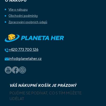
O NÁKUPU
Vše o nákupu
Obchodní podmínky
Zpracování osobních údajů
+420
773 700 126
info@planetaher.cz
VÁŠ NÁKUPNÍ KOŠÍK JE PRÁZDNÝ
POJĎME SE PODÍVAT, CO S TÍM MŮŽETE
UDĚLAT