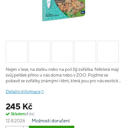
Nejen v lese, na statku nebo na poli žijí zvířátka. Některá mají
svůj pelíšek přímo u nás doma nebo v ZOO. Pojďme se
pobavit se zvířátky známými i těmi, která jsou pro nás exotická.
Samolepky vám umožní sestavit si vlastní zvířátko. Dokážete
Detailní informace
podle siluety poznat správnou samolepku a dát ji v ZOO
na místo, kam patří? Určitě ano! Tak neváhejte a vydejte se do
245 Kč
světa zvířátek. Oblíbená zábava pro děti - samolepky -
je doplněná o nový rozměr - zvuk. Vylepte si svoji vlastní
Skladem
(4 ks)
knížku Kouzelného čtení se zábavnými samolepkami!
12.8.2026
Možnosti doručení
Naslouchejte informacím, ale hlavně zábavným zvukům
při polepování celého sešitu. Samolepková knížka Zvířátka