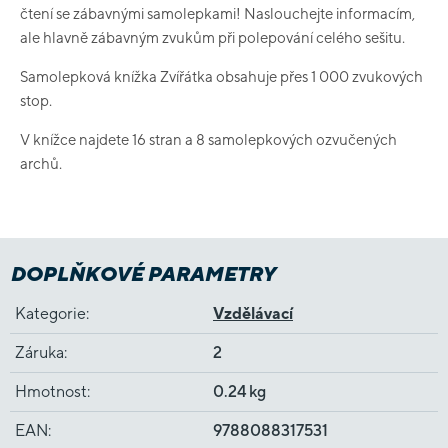
čtení se zábavnými samolepkami! Naslouchejte informacím,
ale hlavně zábavným zvukům při polepování celého sešitu.
Samolepková knížka Zvířátka obsahuje přes 1 000 zvukových
stop.
V knížce najdete 16 stran a 8 samolepkových ozvučených
archů.
DOPLŇKOVÉ PARAMETRY
Kategorie
:
Vzdělávací
Záruka
:
2
Hmotnost
:
0.24 kg
EAN
:
9788088317531