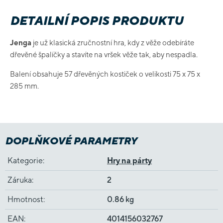
DETAILNÍ POPIS PRODUKTU
Jenga
je už klasická zručnostní hra, kdy z věže odebíráte
dřevěné špalíčky a stavíte na vršek věže tak, aby nespadla.
Balení obsahuje 57 dřevěných kostiček o velikosti 75 x 75 x
285 mm.
DOPLŇKOVÉ PARAMETRY
Kategorie
:
Hry na párty
Záruka
:
2
Hmotnost
:
0.86 kg
EAN
:
4014156032767