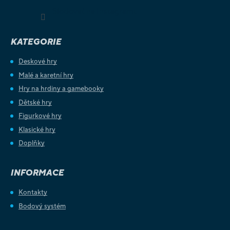
Sledovat na Instagramu
KATEGORIE
Deskové hry
Malé a karetní hry
Hry na hrdiny a gamebooky
Dětské hry
Figurkové hry
Klasické hry
Doplňky
INFORMACE
Kontakty
Bodový systém