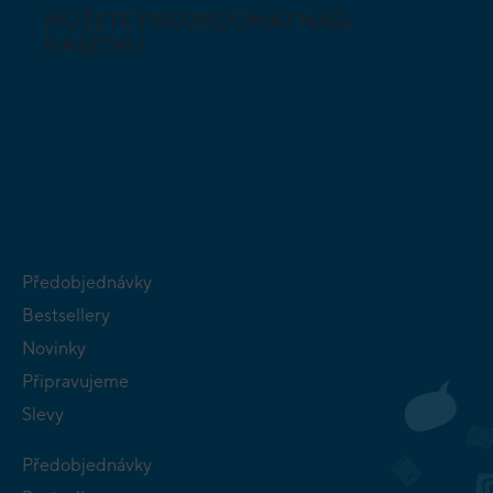
MŮŽETE PROZKOUMAT NAŠI
NABÍDKU
DESKOVÉ A
HLAVOLAMY
KARETNÍ HRY
VÝUKOVÉ HRY
SKLÁDAČKY
HRY PRO
BUDOVATELSKÉ
NEJMENŠÍ
STRATEGIE
Předobjednávky
Bestsellery
Novinky
Připravujeme
Slevy
Předobjednávky