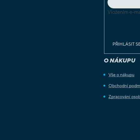
Vložením e-mai
podmínkami o
osobních údaj
PŘIHLÁSIT S
O NÁKUPU
Vše o nákupu
Obchodní podm
Zpracování osob