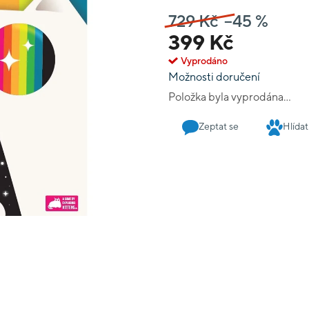
kočky uprostřed herní plo
729 Kč
–45 %
nejdříve. Hraje se v reáln
Navíc, pokud se vám podař
399 Kč
kolo automaticky vyhrávát
Vyprodáno
Jednoduché, ne?
Možnosti doručení
Položka byla vyprodána…
Zeptat se
Hlídat