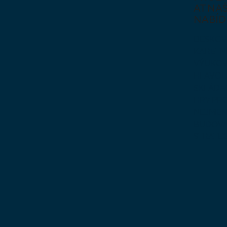
AT NAŠ
NABÍD
DESKOV
KARETN
VÝUKOV
HLAVO
SKLÁDA
HRY PR
NEJMEN
BUDOVA
STRATE