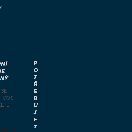
y
P
NÍ
O
JE
T
NÝ
Ř
 SE
E
, CO S
B
ŽETE
U
J
E
TE
T
KOUM