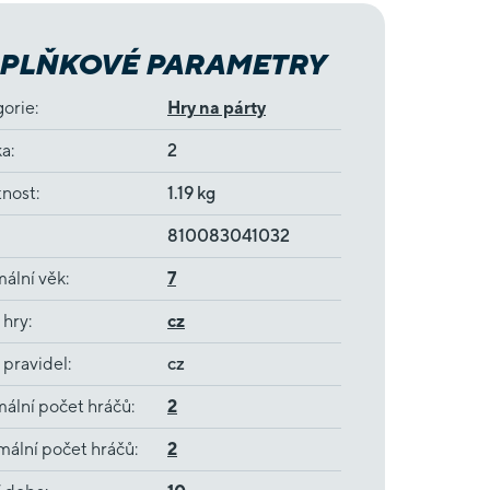
PLŇKOVÉ PARAMETRY
gorie
:
Hry na párty
ka
:
2
nost
:
1.19 kg
810083041032
ální věk
:
7
 hry
:
cz
 pravidel
:
cz
ální počet hráčů
:
2
ální počet hráčů
:
2