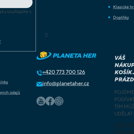
Klasické hr
lu souhlasíte s
Doplňky
chrany
ů
Sledovat na Instagramu
E
VÁŠ
NÁKUP
+420
773 700 126
KOŠÍK 
PRÁZD
ínky
info@planetaher.cz
POJĎME
ních údajů
PODÍVAT
TÍM MŮ
UDĚLAT
MŮŽE
PROZ