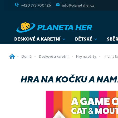
Přejít
+420 773 700 126
info@planetaher.cz
na
obsah
DESKOVÉ A KARETNÍ
DĚTSKÉ
SBĚR
Domů
Deskové a karetní
Hry na párty
Hra na k
HRA NA KOČKU A NAM