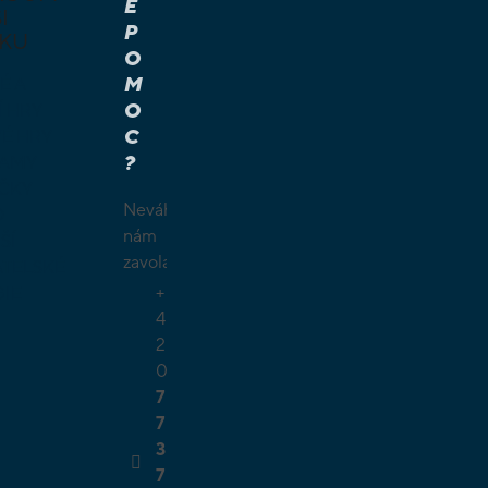
E
I
P
KU
O
M
É A
O
Í HRY
C
É HRY
?
LAMY
ČKY
Neváhejte
O
nám
ŠÍ
zavolat.
TELSKÉ
+
GIE
4
2
0
7
7
3
7