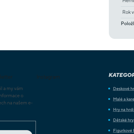
Hern
Rok v
Polož
KATEGOR
letter
Instagram
il a my vám
Deskové h
informace o
Malé a kare
ch na našem e-
Hry na hrd
Dětské hry
Figurkové 