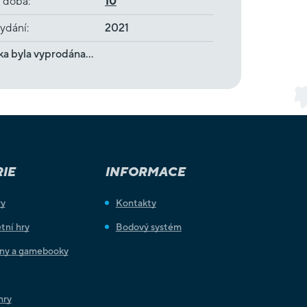
í doba
:
10
ydání
:
2021
ka byla vyprodána…
IE
INFORMACE
ry
Kontakty
tní hry
Bodový systém
iny a gamebooky
hry