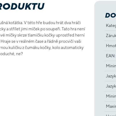
PRODUKTU
DO
ušná koťátka. V této hře budou hrát dva hráči
Kate
y a střílet jimi míček po soupeři. Tato hra není
 své míčky skrze tlamičku kočky uprostřed herní
Záru
 Hraje se v reálném čase a řádně procvičí vaši
Hmot
ernou kuličku z čumáku kočky, kolo automaticky
dnoduché, ne?
EAN
:
Minim
Jazyk
Jazyk
Minim
Maxim