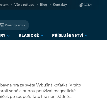
ystém
Vše o nákupu
Blog
Kontakty
CZK
Prázdný košík
NÁKUPNÍ
KOŠÍK
URY
KLASICKÉ
PŘÍSLUŠENSTVÍ
ábavná hra ze světa Výbušná koťátka. V této
 proti sobě a budou používat magnetické
i míček po soupeři. Tato hra není žádné
tě budete střílet své míčky skrze tlamičku