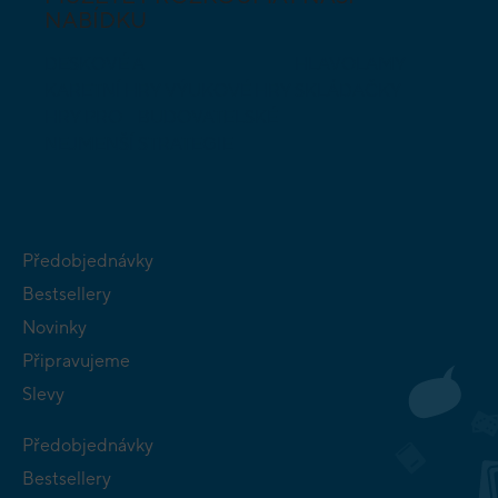
NABÍDKU
DESKOVÉ A
HLAVOLAMY
KARETNÍ HRY
VÝUKOVÉ HRY
SKLÁDAČKY
HRY PRO
BUDOVATELSKÉ
NEJMENŠÍ
STRATEGIE
Předobjednávky
Bestsellery
Novinky
Připravujeme
Slevy
Předobjednávky
Bestsellery