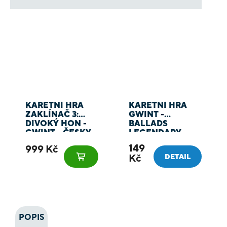
KARETNÍ HRA
KARETNÍ HRA
ZAKLÍNAČ 3:
GWINT -
DIVOKÝ HON -
BALLADS
GWINT - ČESKY
LEGENDARY
FOIL CARDS -
149
999 Kč
SEVERNÍ
Kč
DETAIL
KRÁLOVSTVÍ -
ČESKY
POPIS