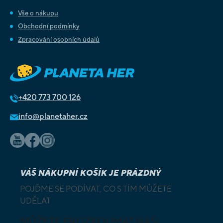
Vše o nákupu
Obchodní podmínky
Zpracování osobních údajů
+420
773 700 126
info@planetaher.cz
VÁŠ NÁKUPNÍ KOŠÍK JE PRÁZDNÝ
POJĎME SE PODÍVAT, CO S TÍM MŮŽETE
UDĚLAT
MŮŽETE PROZKOUMAT NAŠI