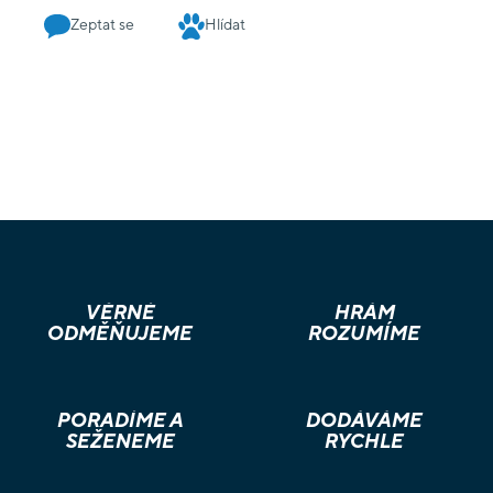
přátelům. Pokud nasbíráte 3 karty katastrof stejného typu
Zeptat se
Hlídat
NEBO 3 různé typy karet katastrof, vypadnete ze hry. Karty
bodů obsahují zbraně, drobnosti a kouzla pro štěstí, které
používáte ke sbírání bodů a vyhýbání se katastrofám. Každá
karta má bodovou hodnotu mezi 0 a 9, kterou použijete při
bodování kola. Okamžité karty můžete použít v různých
okamžicích během hry, abyste zvýšili své šance na úspěch
nebo zachránili svého dinosaura před jistou smrtí. Hrací desky
obsahují vlastnosti vašeho dinosaura, bodovací stupnici a
oblast katastrof, na kterou budete pokládat karty katastrof.
Vyhnete se úspěšně katastrofám nebo vás sežere
prehistorická velryba? Rozhodnout mohou pouze karty.
VĚRNÉ
HRÁM
ODMĚŇUJEME
ROZUMÍME
PORADÍME A
DODÁVÁME
SEŽENEME
RYCHLE