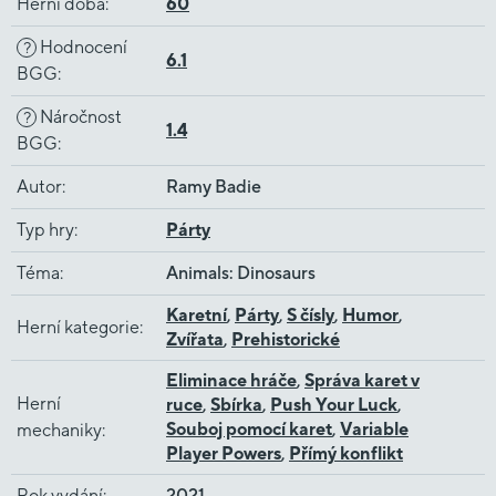
Herní doba
:
60
Hodnocení
?
6.1
BGG
:
Náročnost
?
1.4
BGG
:
Autor
:
Ramy Badie
Typ hry
:
Párty
Téma
:
Animals: Dinosaurs
Karetní
,
Párty
,
S čísly
,
Humor
,
Herní kategorie
:
Zvířata
,
Prehistorické
Eliminace hráče
,
Správa karet v
Herní
ruce
,
Sbírka
,
Push Your Luck
,
Souboj pomocí karet
,
Variable
mechaniky
:
Player Powers
,
Přímý konflikt
Rok vydání
:
2021