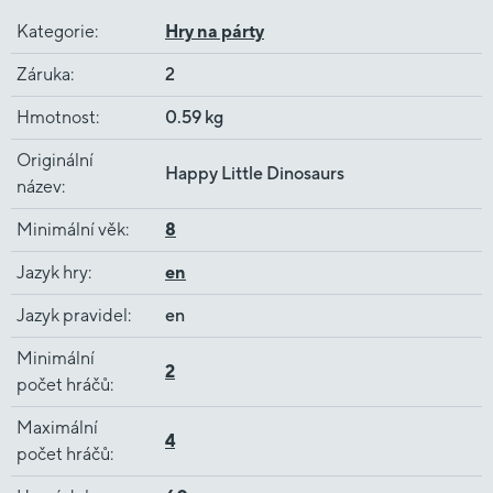
Kategorie
:
Hry na párty
Záruka
:
2
Hmotnost
:
0.59 kg
Originální
Happy Little Dinosaurs
název
:
Minimální věk
:
8
Jazyk hry
:
en
Jazyk pravidel
:
en
Minimální
2
počet hráčů
:
Maximální
4
počet hráčů
: