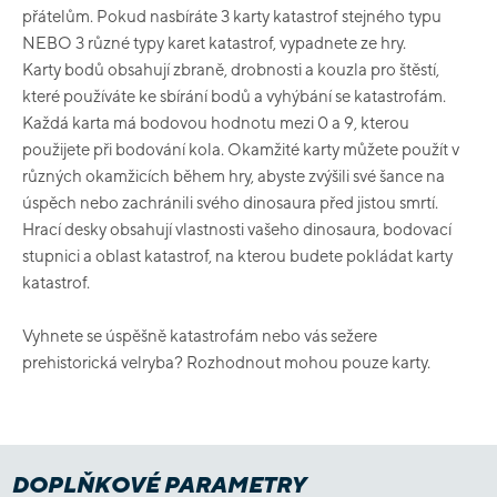
přátelům. Pokud nasbíráte 3 karty katastrof stejného typu
NEBO 3 různé typy karet katastrof, vypadnete ze hry.
Karty bodů obsahují zbraně, drobnosti a kouzla pro štěstí,
které používáte ke sbírání bodů a vyhýbání se katastrofám.
Každá karta má bodovou hodnotu mezi 0 a 9, kterou
použijete při bodování kola. Okamžité karty můžete použít v
různých okamžicích během hry, abyste zvýšili své šance na
úspěch nebo zachránili svého dinosaura před jistou smrtí.
Hrací desky obsahují vlastnosti vašeho dinosaura, bodovací
stupnici a oblast katastrof, na kterou budete pokládat karty
katastrof.
Vyhnete se úspěšně katastrofám nebo vás sežere
prehistorická velryba? Rozhodnout mohou pouze karty.
DOPLŇKOVÉ PARAMETRY