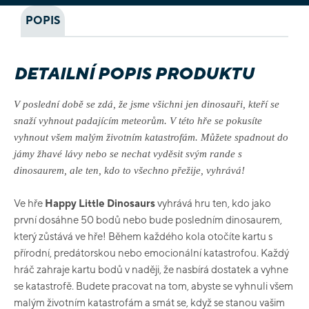
POPIS
DETAILNÍ POPIS PRODUKTU
V poslední době se zdá, že jsme všichni jen dinosauři, kteří se
snaží vyhnout padajícím meteorům. V této hře se pokusíte
vyhnout všem malým životním katastrofám. Můžete spadnout do
jámy žhavé lávy nebo se nechat vyděsit svým rande s
dinosaurem, ale ten, kdo to všechno přežije, vyhrává!
Ve hře
Happy Little Dinosaurs
vyhrává hru ten, kdo jako
první dosáhne 50 bodů nebo bude posledním dinosaurem,
který zůstává ve hře! Během každého kola otočíte kartu s
přírodní, predátorskou nebo emocionální katastrofou. Každý
hráč zahraje kartu bodů v naději, že nasbírá dostatek a vyhne
se katastrofě. Budete pracovat na tom, abyste se vyhnuli všem
malým životním katastrofám a smát se, když se stanou vašim