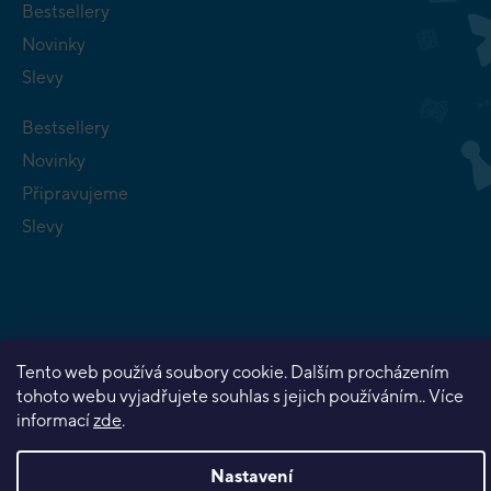
Bestsellery
Novinky
Slevy
Bestsellery
Novinky
Připravujeme
Slevy
Copyright 2026
Planeta her
. Všechna práva vyhrazena.
Tento web používá soubory cookie. Dalším procházením
Vytvořil Shoptet Premium
tohoto webu vyjadřujete souhlas s jejich používáním.. Více
informací
zde
.
Nastavení