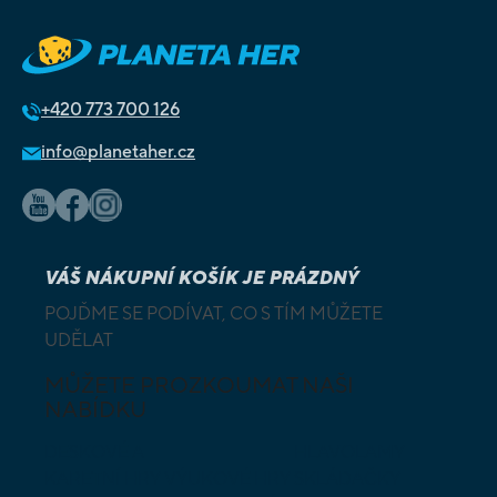
+420
773 700 126
info@planetaher.cz
VÁŠ NÁKUPNÍ KOŠÍK JE PRÁZDNÝ
POJĎME SE PODÍVAT, CO S TÍM MŮŽETE
UDĚLAT
MŮŽETE PROZKOUMAT NAŠI
NABÍDKU
DESKOVÉ A
HLAVOLAMY
KARETNÍ HRY
VÝUKOVÉ HRY
SKLÁDAČKY