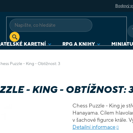
Bodový s
ATELSKÉ KARETNÍ
RPG A KNIHY
MINIAT
ess Puzzle - King - Obtížnost: 3
ZLE - KING - OBTÍŽNOST: 
Chess Puzzle - King je st
Hanayama. Cílem hlavolam
v šachové figurce krále.
140 x 50 x 175 mm Materi
Detailní informace