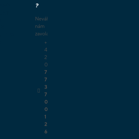
?
LAMY
ČKY
Neváhejte
O
nám
ŠÍ
zavolat.
TELSKÉ
+
GIE
4
2
0
7
7
3
7
0
0
1
2
6