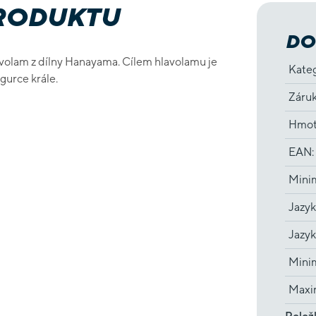
PRODUKTU
DO
avolam z dílny Hanayama. Cílem hlavolamu je
Kate
gurce krále.
Záru
Hmot
EAN
:
Minim
Jazyk
Jazyk
Minim
Maxim