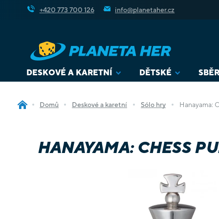
Přejít
+420 773 700 126
info@planetaher.cz
na
obsah
DESKOVÉ A KARETNÍ
DĚTSKÉ
SBĚR
Domů
Deskové a karetní
Sólo hry
Hanayama: Ch
HANAYAMA: CHESS PUZ