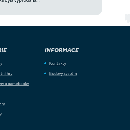
ka byla vyprodána…
IE
INFORMACE
ry
Kontakty
tní hry
Bodový systém
iny a gamebooky
hry
y