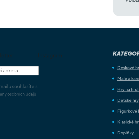
Polož
KATEGOR
letter
Instagram
Deskové h
Malé a kare
ailu souhlasíte s
Hry na hrd
any osobních údajů
Dětské hry
Figurkové 
Klasické hr
Doplňky