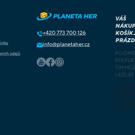
Sledovat na Instagramu
VÁŠ
NÁKUP
+420
773 700 126
KOŠÍK 
PRÁZD
ínky
info@planetaher.cz
POJĎME
ních údajů
PODÍVAT
TÍM MŮ
UDĚLAT
MŮŽE
PROZ
AT NAŠ
NABÍD
DESKOV
KARETN
VÝUKOV