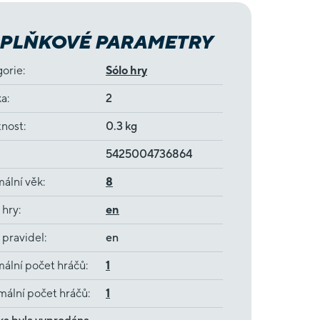
PLŇKOVÉ PARAMETRY
gorie
:
Sólo hry
ka
:
2
nost
:
0.3 kg
5425004736864
ální věk
:
8
 hry
:
en
 pravidel
:
en
ální počet hráčů
:
1
ální počet hráčů
:
1