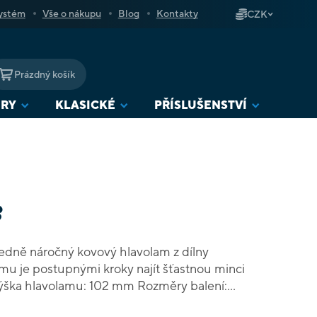
ystém
Vše o nákupu
Blog
Kontakty
CZK
Prázdný košík
NÁKUPNÍ
KOŠÍK
URY
KLASICKÉ
PŘÍSLUŠENSTVÍ
3
ředně náročný kovový hlavolam z dílny
u je postupnými kroky najít šťastnou minci
 Výška hlavolamu: 102 mm Rozměry balení:
ál: kov