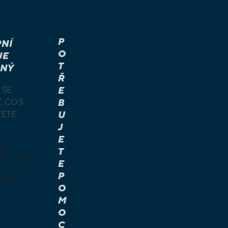
P
NÍ
O
JE
T
NÝ
Ř
 SE
E
, CO S
B
ŽETE
U
J
E
TE
T
KOUM
E
I
P
KU
O
M
É A
O
Í HRY
C
É HRY