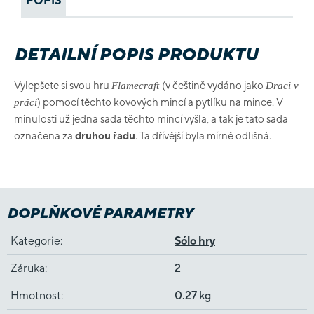
POPIS
DETAILNÍ POPIS PRODUKTU
Vylepšete si svou hru
(v češtině vydáno jako
Flamecraft
Draci v
) pomocí těchto kovových mincí a pytlíku na mince. V
práci
minulosti už jedna sada těchto mincí vyšla, a tak je tato sada
označena za
druhou řadu
. Ta dřívější byla mírně odlišná.
DOPLŇKOVÉ PARAMETRY
Kategorie
:
Sólo hry
Záruka
:
2
Hmotnost
:
0.27 kg