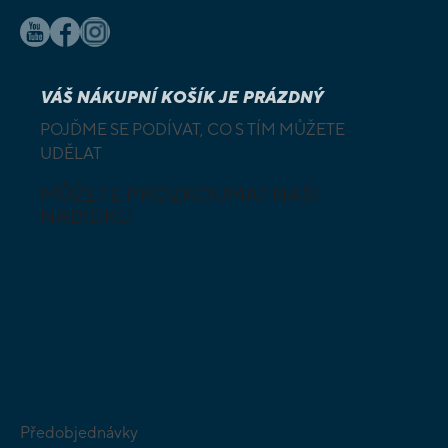
VÁŠ NÁKUPNÍ KOŠÍK JE PRÁZDNÝ
POJĎME SE PODÍVAT, CO S TÍM MŮŽETE
UDĚLAT
MŮŽETE PROZKOUMAT NAŠI
NABÍDKU
DESKOVÉ A
HLAVOLAMY
KARETNÍ HRY
VÝUKOVÉ HRY
SKLÁDAČKY
HRY PRO
BUDOVATELSKÉ
NEJMENŠÍ
STRATEGIE
Předobjednávky