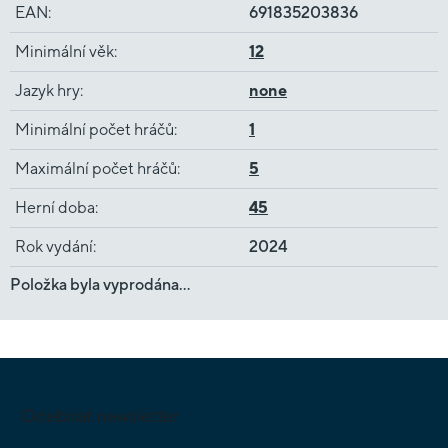
EAN
:
691835203836
Minimální věk
:
12
Jazyk hry
:
none
Minimální počet hráčů
:
1
Maximální počet hráčů
:
5
Herní doba
:
45
Rok vydání
:
2024
Položka byla vyprodána…
Z
á
p
Odebírat newsletter
a